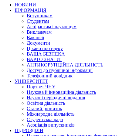
НОВИНИ
ІНФОРМАЦІЯ
Вступникам
Студентам
Аспірантам і науковцям
Викладачам
Вакансії
Документи
Цікаво про науку
ВАША БЕЗПЕКА
ВАРТО ЗНАТИ!
АНТИКОРУПЦІЙНА ДІЯЛЬНІСТЬ
Доступ до публічної інформації
Телефонний довідник
УНІВЕРСИТЕТ
Портрет ЧНУ
Наукова й інноваційна діяльність
Наукові періодичні видання
Освітня діяльність
Сталий розвиток
Міжнародна діяльність
Студентська рада
Асоціація випускників
ПІДРОЗДІЛИ
Навчально-наукові інститути та факультети