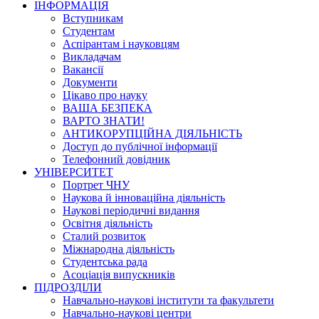
ІНФОРМАЦІЯ
Вступникам
Студентам
Аспірантам і науковцям
Викладачам
Вакансії
Документи
Цікаво про науку
ВАША БЕЗПЕКА
ВАРТО ЗНАТИ!
АНТИКОРУПЦІЙНА ДІЯЛЬНІСТЬ
Доступ до публічної інформації
Телефонний довідник
УНІВЕРСИТЕТ
Портрет ЧНУ
Наукова й інноваційна діяльність
Наукові періодичні видання
Освітня діяльність
Сталий розвиток
Міжнародна діяльність
Студентська рада
Асоціація випускників
ПІДРОЗДІЛИ
Навчально-наукові інститути та факультети
Навчально-наукові центри