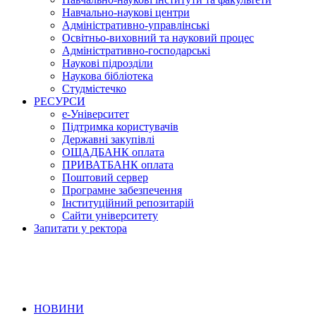
Навчально-наукові центри
Адміністративно-управлінські
Освітньо-виховний та науковий процес
Адміністративно-господарські
Наукові підрозділи
Наукова бібліотека
Студмістечко
РЕСУРСИ
е-Університет
Підтримка користувачів
Державні закупівлі
ОЩАДБАНК оплата
ПРИВАТБАНК оплата
Поштовий сервер
Програмне забезпечення
Інституційний репозитарій
Сайти університету
Запитати у ректора
НОВИНИ