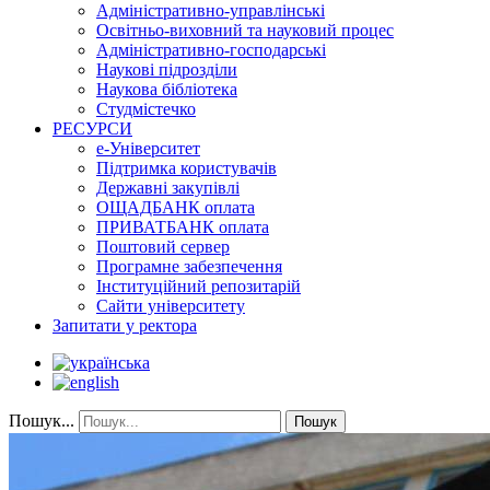
Адміністративно-управлінські
Освітньо-виховний та науковий процес
Адміністративно-господарські
Наукові підрозділи
Наукова бібліотека
Студмістечко
РЕСУРСИ
е-Університет
Підтримка користувачів
Державні закупівлі
ОЩАДБАНК оплата
ПРИВАТБАНК оплата
Поштовий сервер
Програмне забезпечення
Інституційний репозитарій
Сайти університету
Запитати у ректора
Пошук...
Пошук