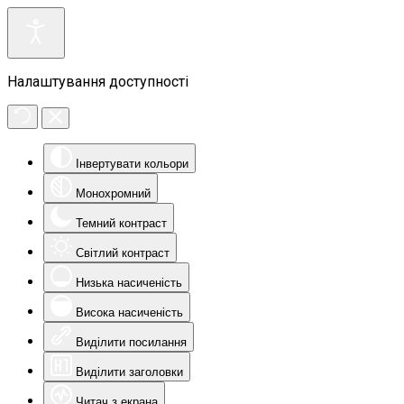
Налаштування доступності
Інвертувати кольори
Монохромний
Темний контраст
Світлий контраст
Низька насиченість
Висока насиченість
Виділити посилання
Виділити заголовки
Читач з екрана