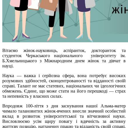
Вітаємо жінок-науковиць, аспіранток, докторанток та
студенток Черкаського національного університету ім.
Б.Хмельницького з Міжнародним днем жінок та дівчат в
науці.
Наука — важка і серйозна сфера, вона потребує високих
розумових здібностей, сконцентрованості та відданості своїй
справі. Талант не має статевих, національних чи ідеологічних
обмежень. Єдине, що може стати на його перешкоді — страх
та непевність у власних силах.
Впродовж 100-ліття з дня заснування нашої Альма-матер
чимало талановитих жінок-вчених внесли значний особистий
вклад в розвиток університетської та вітчизняної науки.
Висловлюємо усім щиру повагу і вдячність за активну
життєву позицію, натхненну працю та відданість своїй справі.