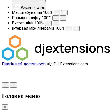
Режим читання
Масштабування
100
%
Розмір шрифту
100
%
Висота лінії
100
%
Інтервал між літерами
100
%
Плагін веб-доступності
від DJ-Extensions.com
Головне меню
×