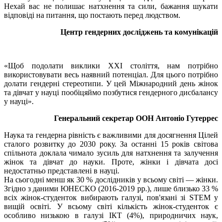
Нехай вас не полишає натхнення та сили, бажання шукати
відповіді на питання, що постають перед людством.
Центр гендерних досліджень та комунікацій
«Щоб подолати виклики ХХІ століття, нам потрібно
використовувати весь наявний потенціал. Для цього потрібно
долати гендерні стереотипи. У цей Міжнародний день жінок
та дівчат у науці пообіцяймо позбутися гендерного дисбалансу
у науці».
Генеральний секретар ООН Антоніо Гутеррес
Наука та гендерна рівність є важливими для досягнення Цілей
сталого розвитку до 2030 року. За останні 15 років світова
спільнота доклала чимало зусиль для натхнення та залучення
жінок та дівчат до науки. Проте, жінки і дівчата досі
недостатньо представлені в науці.
На сьогодні менш як 30 % дослідників у всьому світі — жінки.
Згідно з даними ЮНЕСКО (2016-2019 рр.), лише близько 33 %
всіх жінок-студенток вибирають галузі, пов'язані зі STEM у
вищій освіті. У всьому світі кількість жінок-студенток є
особливо низькою в галузі ІКТ (4%), природничих наук,