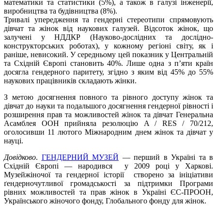
математики та статистики (5%), а також в галузі інженерії,
виробництва та будівництва (8%).
Тривалі упередження та гендерні стереотипи спрямовують
дівчат та жінок від наукових галузей. Відсоток жінок, що
залучені у НДДКР (Науково-дослідних та дослідно-
конструкторських роботах), у кожному регіоні світу, як і
раніше, невисокий. У середньому цей показник у Центральній
та Східній Європі становить 40%. Лише одна з п’яти країн
досягла гендерного паритету, згідно з яким від 45% до 55%
наукових працівників складають жінки.
З метою досягнення повного та рівного доступу жінок та
дівчат до науки та подальшого досягнення гендерної рівності і
розширення прав та можливостей жінок та дівчат Генеральна
Асамблея ООН прийняла резолюцію A / RES / 70/212,
оголосивши 11 лютого Міжнародним днем жінок та дівчат у
науці.
Довідково
.
ГЕНДЕРНИЙ МУЗЕЙ
— перший в Україні та в
Східній Європі — народився у 2009 році у Харкові.
Музей
жіночої та гендерної історії створено за ініціативи
ґендерночутливої громадськості за підтримки Програми
рівних можливостей та прав жінок в Україні ЄС-ПРООН,
Українського жіночого фонду, Глобального фонду для жінок.