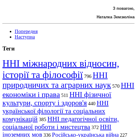
З повагою,
Наталка Земзюліна
Попередня
Наступна
Теги
ННІ міжнародних відносин,
історії та філософії
ННІ
796
природничих та аграрних наук
ННІ
570
економіки і права
ННІ фізичної
511
культури, спорту і здоров'я
ННІ
440
української філології та соціальних
комунікацій
ННІ педагогічної освіти,
385
соціальної роботи і мистецтва
ННІ
372
іноземних мов
Російсько-українська війна
336
227