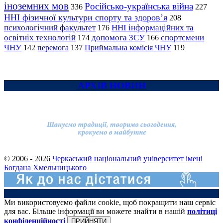
іноземних мов
Російсько-українська війна
336
227
ННІ фізичної культури спорту та здоров’я
208
психологічний факультет
ННІ інформаційних та
176
освітніх технологій
допомога ЗСУ
спортсмени
174
166
ЧНУ
перемога
142
137
Приймальна комісія ЧНУ
119
АРХІВ НОВИН
© 2006 - 2026
Черкаський національний університет імені
Богдана Хмельницького
Ми використовуємо файли cookie, щоб покращити наш сервіс
для вас. Більше інформації ви можете знайти в нашій
політиці
конфіденційності
ПРИЙНЯТИ