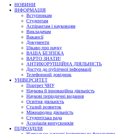
НОВИНИ
ІНФОРМАЦІЯ
Вступникам
Студентам
Аспірантам і науковцям
Викладачам
Вакансії
Документи
Цікаво про науку
ВАША БЕЗПЕКА
ВАРТО ЗНАТИ!
АНТИКОРУПЦІЙНА ДІЯЛЬНІСТЬ
Доступ до публічної інформації
Телефонний довідник
УНІВЕРСИТЕТ
Портрет ЧНУ
Наукова й інноваційна діяльність
Наукові періодичні видання
Освітня діяльність
Сталий розвиток
Міжнародна діяльність
Студентська рада
Асоціація випускників
ПІДРОЗДІЛИ
Навчально-наукові інститути та факультети