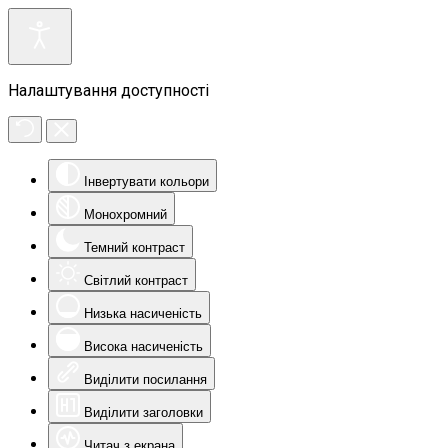
Налаштування доступності
Інвертувати кольори
Монохромний
Темний контраст
Світлий контраст
Низька насиченість
Висока насиченість
Виділити посилання
Виділити заголовки
Читач з екрана