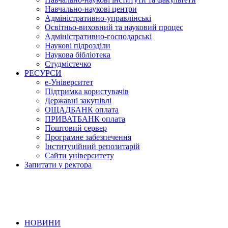
Навчально-наукові центри
Адміністративно-управлінські
Освітньо-виховний та науковий процес
Адміністративно-господарські
Наукові підрозділи
Наукова бібліотека
Студмістечко
РЕСУРСИ
е-Університет
Підтримка користувачів
Державні закупівлі
ОЩАДБАНК оплата
ПРИВАТБАНК оплата
Поштовий сервер
Програмне забезпечення
Інституційний репозитарій
Сайти університету
Запитати у ректора
НОВИНИ