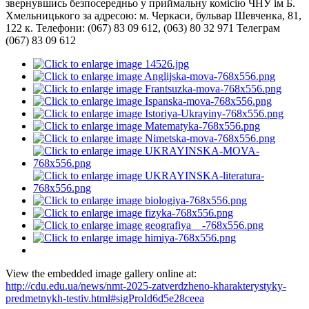
звернувшись безпосередньо у приймальну комісію ЧНУ ім Б.
Хмельницького за адресою: м. Черкаси, бульвар Шевченка, 81,
122 к. Телефони: (067) 83 09 612, (063) 80 32 971 Телеграм
(067) 83 09 612
View the embedded image gallery online at:
http://cdu.edu.ua/news/nmt-2025-zatverdzheno-kharakterystyky-
predmetnykh-testiv.html#sigProId6d5e28ceea