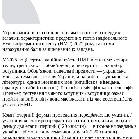
Український центр оцінювання якості освіти затвердив
загальні характеристики предметних тестів національного
мультипредметного тесту (НМТ) 2025 року та схеми
нарахування балів за виконання їх завдань.
У 2025 році сертифікаційна робота НМТ міститиме чотири
тести, три з яких — обов’язкові, а четвертий — на вибір
вступника. Обов’язкові навчальні предмети — українська
мова, математика, історія України, а на вибір — українська
література, одна з іноземних мов (англійська, німецька,
французька або іспанська), біологія, хімія, фізика та географія.
Предмет, тестування з якого вступник / вступниця бажає
пройти на вибір, він / вона має вказати під час реєстрації для
участі в НМТ.
Комп’ютерний формат проведення передбачає, що учасник /
учасниця всі чотири предметних тести проходитиме в один
день у два етапи: перший (120 хвилин) — виконання завдань з
української мови та математики, другий (120 хвилин) —
виконання завдань з історії України та навчального предмета