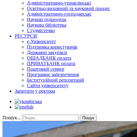
Адміністративно-управлінські
Освітньо-виховний та науковий процес
Адміністративно-господарські
Наукові підрозділи
Наукова бібліотека
Студмістечко
РЕСУРСИ
е-Університет
Підтримка користувачів
Державні закупівлі
ОЩАДБАНК оплата
ПРИВАТБАНК оплата
Поштовий сервер
Програмне забезпечення
Інституційний репозитарій
Сайти університету
Запитати у ректора
Пошук...
Пошук