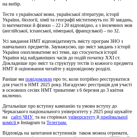
на вибір.
Тести з української мови, української літератури, історії
України, біології, хімії та географії міститимуть по 30 завдань,
із математики й фізики – 22 і 20 відповідно, а з іноземних мов
(англійської, іспанської, німецької, французької) – по 32.
Усі завдання НМТ відповідатимуть змісту програм ЗНО з
навчальних предметів. Зауважуємо, що зміст завдань з історії
України охоплюватиме всі теми, що стосуються історії
України від найдавніших часів до подій початку
ХХІ
ст.
Докладніше про зміст та структуру тестів із кожного предмета
НМТ й оцінювання читайте у відповідному розділі.
Раніше ми
повідомляли
про те, коли потрібно реєструватися
для участі в НМТ 2025 року. Нагадуємо: реєстрація для участі
в основних сесіях НМТ триватиме з 6 березня до 3 квітня
включно.
Детальніше про вступну кампанію та умови вступу до
Черкаського національного університету у 2025 році шукайте
на
сайті ЧНУ
та на сторінках
університету
й
приймальної
комісії
в Іnstagram та
Телеграм.
Відповідь на запитання вступників також можна отримати,