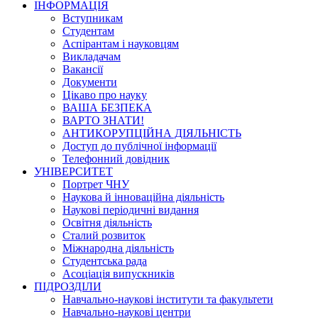
ІНФОРМАЦІЯ
Вступникам
Студентам
Аспірантам і науковцям
Викладачам
Вакансії
Документи
Цікаво про науку
ВАША БЕЗПЕКА
ВАРТО ЗНАТИ!
АНТИКОРУПЦІЙНА ДІЯЛЬНІСТЬ
Доступ до публічної інформації
Телефонний довідник
УНІВЕРСИТЕТ
Портрет ЧНУ
Наукова й інноваційна діяльність
Наукові періодичні видання
Освітня діяльність
Сталий розвиток
Міжнародна діяльність
Студентська рада
Асоціація випускників
ПІДРОЗДІЛИ
Навчально-наукові інститути та факультети
Навчально-наукові центри