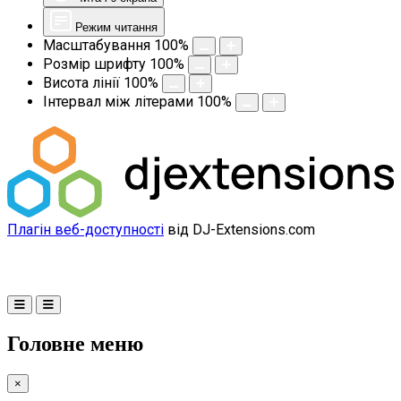
Режим читання
Масштабування
100
%
Розмір шрифту
100
%
Висота лінії
100
%
Інтервал між літерами
100
%
Плагін веб-доступності
від DJ-Extensions.com
Головне меню
×