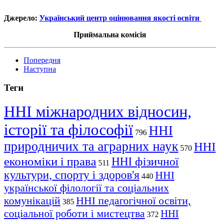
Джерело:
Український центр оцінювання якості освіти
Приймальна комісія
Попередня
Наступна
Теги
ННІ міжнародних відносин,
історії та філософії
ННІ
796
природничих та аграрних наук
ННІ
570
економіки і права
ННІ фізичної
511
культури, спорту і здоров'я
ННІ
440
української філології та соціальних
комунікацій
ННІ педагогічної освіти,
385
соціальної роботи і мистецтва
ННІ
372