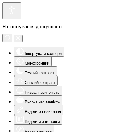
Налаштування доступності
Інвертувати кольори
Монохромний
Темний контраст
Світлий контраст
Низька насиченість
Висока насиченість
Виділити посилання
Виділити заголовки
Читач з екрана