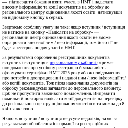
— підтвердити бажання взяти участь в НМТ і надіслати
внесену інформацію та копії документів на обробку до
регіонального центру оцінювання якості освіти, натиснувши
на відповідну кнопку в сервісі.
Звертаємо особливу увагу на таке: якщо вступник / вступниця
не натисне на кнопку «Надіслати на обробку» —
регіональний центр оцінювання якості освіти не зможе
опрацювати внесеної ним / нею інформації, тож його / її не
буде зареєстровано для участі в НМТ.
За результатами оброблення реєстраційних документів
вступник / вступниця в
персональному кабінеті
отримає
повідомлення про успішну реєстрацію й можливість
сформувати сертифікат НМТ 2025 року або ж повідомлення
про потребу в доопрацюванні наданої ним / нею інформації та/
або копій документів. Тож після надсилання документів на
обробку рекомендуємо заглядати до персонального кабінету,
щоб не пропустити важливого повідомлення. Виправити
помилки й повторно надіслати копії документів на перевірку
до регіонального центру оцінювання якості освіти можна до 8
квітня включно.
Якщо ж вступник / вступниця не усуне недоліків, на які за
результатами оброблення інформації та реєстраційних