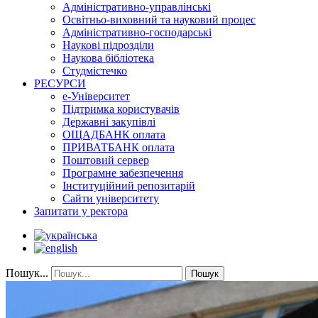
Адміністративно-управлінські
Освітньо-виховний та науковий процес
Адміністративно-господарські
Наукові підрозділи
Наукова бібліотека
Студмістечко
РЕСУРСИ
е-Університет
Підтримка користувачів
Державні закупівлі
ОЩАДБАНК оплата
ПРИВАТБАНК оплата
Поштовий сервер
Програмне забезпечення
Інституційний репозитарій
Сайти університету
Запитати у ректора
Пошук...
Пошук