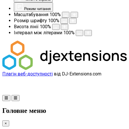
Режим читання
Масштабування
100
%
Розмір шрифту
100
%
Висота лінії
100
%
Інтервал між літерами
100
%
Плагін веб-доступності
від DJ-Extensions.com
Головне меню
×