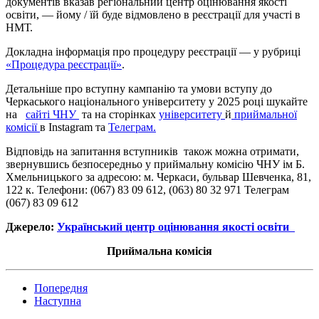
документів вказав регіональний центр оцінювання якості
освіти, — йому / їй буде відмовлено в реєстрації для участі в
НМТ.
Докладна інформація про процедуру реєстрації — у рубриці
«Процедура реєстрації»
.
Детальніше про вступну кампанію та умови вступу до
Черкаського національного університету у 2025 році шукайте
на
сайті ЧНУ
та на сторінках
університету
й
приймальної
комісії
в Іnstagram та
Телеграм.
Відповідь на запитання вступників також можна отримати,
звернувшись безпосередньо у приймальну комісію ЧНУ ім Б.
Хмельницького за адресою: м. Черкаси, бульвар Шевченка, 81,
122 к. Телефони: (067) 83 09 612, (063) 80 32 971 Телеграм
(067) 83 09 612
Джерело:
Український центр оцінювання якості освіти
Приймальна комісія
Попередня
Наступна