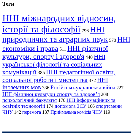
Теги
ННІ міжнародних відносин,
історії та філософії
ННІ
796
природничих та аграрних наук
ННІ
570
економіки і права
ННІ фізичної
511
культури, спорту і здоров'я
ННІ
440
української філології та соціальних
комунікацій
ННІ педагогічної освіти,
385
соціальної роботи і мистецтва
ННІ
372
іноземних мов
Російсько-українська війна
336
227
ННІ фізичної культури спорту та здоров’я
208
психологічний факультет
ННІ інформаційних та
176
освітніх технологій
допомога ЗСУ
спортсмени
174
166
ЧНУ
перемога
142
137
Приймальна комісія ЧНУ
119