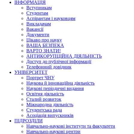
ІНФОРМАЦІЯ
Вступникам
Студентам
Аспірантам і науковцям
Викладачам
Вакансії
Документи
Цікаво про науку
ВАША БЕЗПЕКА
ВАРТО ЗНАТИ!
АНТИКОРУПЦІЙНА ДІЯЛЬНІСТЬ
Доступ до публічної інформації
Телефонний довідник
УНІВЕРСИТЕТ
Портрет ЧНУ
Наукова й інноваційна діяльність
Наукові періодичні видання
Освітня діяльність
Сталий розвиток
Міжнародна діяльність
Студентська рада
Асоціація випускників
ПІДРОЗДІЛИ
Навчально-наукові інститути та факультети
Навчально-наукові центри