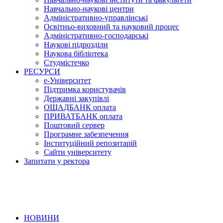
Навчально-наукові центри
Адміністративно-управлінські
Освітньо-виховний та науковий процес
Адміністративно-господарські
Наукові підрозділи
Наукова бібліотека
Студмістечко
РЕСУРСИ
е-Університет
Підтримка користувачів
Державні закупівлі
ОЩАДБАНК оплата
ПРИВАТБАНК оплата
Поштовий сервер
Програмне забезпечення
Інституційний репозитарій
Сайти університету
Запитати у ректора
НОВИНИ