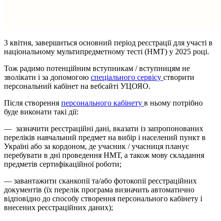
3 квітня, завершиться основний період реєстрації для участі в
національному мультипредметному тесті (НМТ) у 2025 році.
Тож радимо потенційним вступникам / вступницям не
зволікати і за допомогою
спеціального сервісу
створити
персональний кабінет на вебсайті УЦОЯО.
Після створення
персонального кабінету
в ньому потрібно
буде виконати такі дії:
— зазначити реєстраційні дані, вказати із запропонованих
переліків навчальний предмет на вибір і населений пункт в
Україні або за кордоном, де учасник / учасниця планує
перебувати в дні проведення НМТ, а також мову складання
предметів сертифікаційної роботи;
— завантажити сканкопії та/або фотокопії реєстраційних
документів (їх перелік програма визначить автоматично
відповідно до способу створення персонального кабінету і
внесених реєстраційних даних);