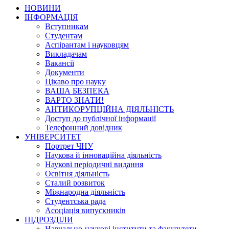
НОВИНИ
ІНФОРМАЦІЯ
Вступникам
Студентам
Аспірантам і науковцям
Викладачам
Вакансії
Документи
Цікаво про науку
ВАША БЕЗПЕКА
ВАРТО ЗНАТИ!
АНТИКОРУПЦІЙНА ДІЯЛЬНІСТЬ
Доступ до публічної інформації
Телефонний довідник
УНІВЕРСИТЕТ
Портрет ЧНУ
Наукова й інноваційна діяльність
Наукові періодичні видання
Освітня діяльність
Сталий розвиток
Міжнародна діяльність
Студентська рада
Асоціація випускників
ПІДРОЗДІЛИ
Навчально-наукові інститути та факультети