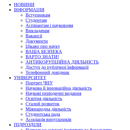
НОВИНИ
ІНФОРМАЦІЯ
Вступникам
Студентам
Аспірантам і науковцям
Викладачам
Вакансії
Документи
Цікаво про науку
ВАША БЕЗПЕКА
ВАРТО ЗНАТИ!
АНТИКОРУПЦІЙНА ДІЯЛЬНІСТЬ
Доступ до публічної інформації
Телефонний довідник
УНІВЕРСИТЕТ
Портрет ЧНУ
Наукова й інноваційна діяльність
Наукові періодичні видання
Освітня діяльність
Сталий розвиток
Міжнародна діяльність
Студентська рада
Асоціація випускників
ПІДРОЗДІЛИ
Навчально-наукові інститути та факультети