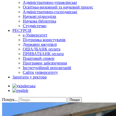
Адміністративно-управлінські
Освітньо-виховний та науковий процес
Адміністративно-господарські
Наукові підрозділи
Наукова бібліотека
Студмістечко
РЕСУРСИ
е-Університет
Підтримка користувачів
Державні закупівлі
ОЩАДБАНК оплата
ПРИВАТБАНК оплата
Поштовий сервер
Програмне забезпечення
Інституційний репозитарій
Сайти університету
Запитати у ректора
Пошук...
Пошук