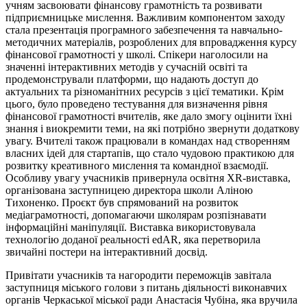
учням засвоювати фінансову грамотність та розвивати
підприємницьке мислення. Важливим компонентом заходу
стала презентація програмного забезпечення та навчально-
методичних матеріалів, розроблених для впровадження курсу
фінансової грамотності у школі. Спікери наголосили на
значенні інтерактивних методів у сучасній освіті та
продемонстрували платформи, що надають доступ до
актуальних та різноманітних ресурсів з цієї тематики. Крім
цього, було проведено тестування для визначення рівня
фінансової грамотності вчителів, яке дало змогу оцінити їхні
знання і виокремити теми, на які потрібно звернути додаткову
увагу. Вчителі також працювали в командах над створенням
власних ідей для стартапів, що стало чудовою практикою для
розвитку креативного мислення та командної взаємодії.
Особливу увагу учасників привернула освітня XR-виставка,
організована заступницею директора школи Аліною
Тихоненко. Проєкт був спрямований на розвиток
медіаграмотності, допомагаючи школярам розпізнавати
інформаційні маніпуляції. Виставка використовувала
технологію доданої реальності edAR, яка перетворила
звичайні постери на інтерактивний досвід.
Привітати учасників та нагородити переможців завітала
заступниця міського голови з питань діяльності виконавчих
органів Черкаської міської ради Анастасія
Чубіна
, яка вручила