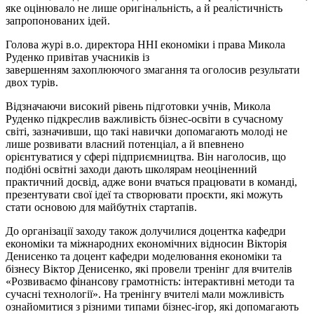
яке оцінювало не лише оригінальність, а й реалістичність
запропонованих ідей.
Голова журі в.о. директора ННІ економіки
і
права Микола
Руденко привітав учасників із
завершенням
захоплюючого
змагання та оголосив результати
двох турів.
Відзначаючи високий рівень підготовки учнів, Микола
Руденко підкреслив важливість бізнес-освіти в сучасному
світі, зазначивши, що такі навички допомагають молоді не
лише розвивати власний потенціал, а й впевнено
орієнтуватися у сфері підприємництва. Він наголосив, що
подібні освітні заходи дають школярам неоціненний
практичний досвід, адже вони вчаться працювати в команді,
презентувати свої ідеї та створювати проєкти, які можуть
стати основою для майбутніх стартапів.
До організації заходу також долучилися доцентка кафедри
економіки та міжнародних економічних відносин Вікторія
Денисенко та доцент кафедри моделювання економіки та
бізнесу Віктор Денисенко, які провели тренінг для вчителів
«Розвиваємо фінансову грамотність: інтерактивні методи та
сучасні технології». На тренінгу вчителі мали можливість
ознайомитися з різними типами бізнес-ігор, які допомагають