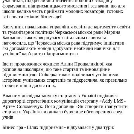
учасників, підкресливши значення подібних заходів у
формуванні підприємницького мислення і зазначив, що для
школи велика честь приймати молодих новаторів, готових
втілювати сміливі бізнес-ідеї.
Заступник начальника управління освіти департаменту освіти
та гуманітарної політики Черкаської міської ради Марина
Бакланова також звернулася з вітальним словом та
наголосила, що Черкаська міська рада підтримує ініціативи,
які допомагають молоді здобувати необхідні навички для
успішної кар’єри та підприємництва.
Івент
продовжився лекцією Аліни
Прощаликіної
, яка
розповіла школярам, що таке стартап та інноваційне
підприємництво. Спікерка також поділилася успішними
історіями учнівських стартапів та підкреслила, як правильно
ставити цілі й досягати їх.
Власним досвідом запуску стартапу в Україні поділився
директор зі стратегічних комунікацій стартапу «Addy LMS»
Артем
Соломенчук
. Його доповідь «Як створити
і
запустити
стартап в Україні» викликала бурхливе обговорення серед
учнів.
Бізнес-гра «Шлях підприємця» відбувалася у два тури: