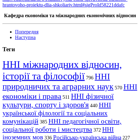
hrantovoho-proiektu-dlia-shkoliariv.html#sigProId58221ddafc
Кафедра економіки та міжнародних економічних відносин
Попередня
Наступна
Теги
ННІ міжнародних відносин,
історії та філософії
ННІ
796
природничих та аграрних наук
ННІ
570
економіки і права
ННІ фізичної
511
культури, спорту і здоров'я
ННІ
440
української філології та соціальних
комунікацій
ННІ педагогічної освіти,
385
соціальної роботи і мистецтва
ННІ
372
іноземних мов
Російсько-українська війна
336
227