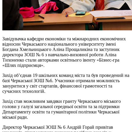
Завідувачка кафедри економіки та міжнародних економічних
відносин Черкаського національного університету імені
Богдана Хмельницького Аліна
Прощаликіна
та заступник
директора ЗОШ № 6 з навчально-виховної роботи Аліна
Тихоненко стали авторками освітнього
івенту
«Бізнес-гра
«Шлях підприємця».
Захід об’єднав 19 шкільних команд міста та був проведений на
базі Черкаської ЗОШ №6. Учасники отримали можливість
зануритися у світ стартапів, фінансової грамотності та
сучасних технологій.
Захід став можливим завдяки гранту Черкаського міського
голови у галузі загальної середньої освіти та за підтримки
Департаменту освіти та гуманітарної політики Черкаської
міської ради.
Директор Черкаської ЗОШ № 6 Андрій Горай привітав