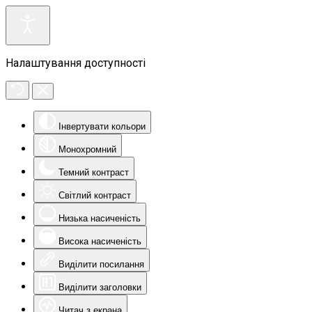
Налаштування доступності
Інвертувати кольори
Монохромний
Темний контраст
Світлий контраст
Низька насиченість
Висока насиченість
Виділити посилання
Виділити заголовки
Читач з екрана