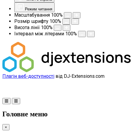
Режим читання
Масштабування
100
%
Розмір шрифту
100
%
Висота лінії
100
%
Інтервал між літерами
100
%
Плагін веб-доступності
від DJ-Extensions.com
Головне меню
×