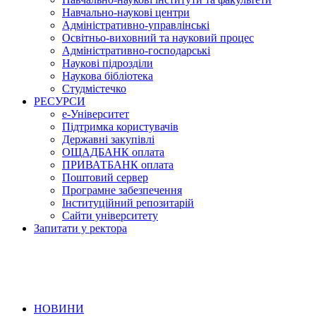
Навчально-наукові центри
Адміністративно-управлінські
Освітньо-виховний та науковий процес
Адміністративно-господарські
Наукові підрозділи
Наукова бібліотека
Студмістечко
РЕСУРСИ
е-Університет
Підтримка користувачів
Державні закупівлі
ОЩАДБАНК оплата
ПРИВАТБАНК оплата
Поштовий сервер
Програмне забезпечення
Інституційний репозитарій
Сайти університету
Запитати у ректора
НОВИНИ