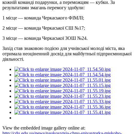
кожній команді подарунки, а переможцям — кубки. За
результатами змагань перемогу здобули:
1 місце — команда Черкаського
ФІМЛІ
;
2 місце — команда Черкаської СШ №17;
3 місце — команда Черкаської ЗОШ №24.
Захід став знаковою подією для учнівської молоді міста, яка
отримала неоціненний досвід для майбутньої підприємницької
діяльності.
View the embedded image gallery online at:
http://cdu.edu.ua/news/naukovytsia-chnu-spivavtorka-miskoho-