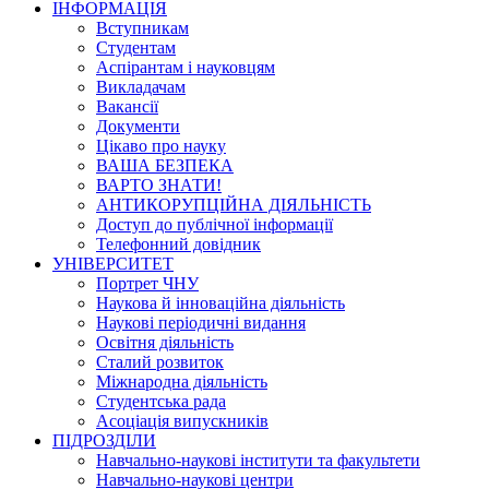
ІНФОРМАЦІЯ
Вступникам
Студентам
Аспірантам і науковцям
Викладачам
Вакансії
Документи
Цікаво про науку
ВАША БЕЗПЕКА
ВАРТО ЗНАТИ!
АНТИКОРУПЦІЙНА ДІЯЛЬНІСТЬ
Доступ до публічної інформації
Телефонний довідник
УНІВЕРСИТЕТ
Портрет ЧНУ
Наукова й інноваційна діяльність
Наукові періодичні видання
Освітня діяльність
Сталий розвиток
Міжнародна діяльність
Студентська рада
Асоціація випускників
ПІДРОЗДІЛИ
Навчально-наукові інститути та факультети
Навчально-наукові центри