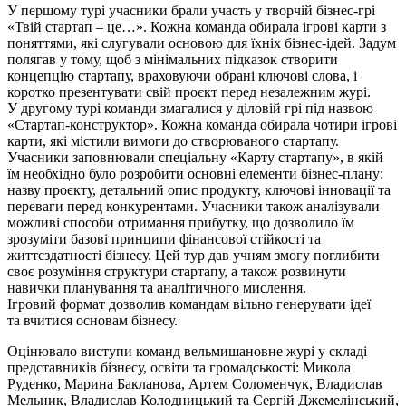
У першому турі учасники брали участь у творчій бізнес-грі
«Твій стартап – це…». Кожна команда обирала ігрові карти з
поняттями, які слугували основою для їхніх бізнес-ідей. Задум
полягав у тому, щоб з мінімальних підказок створити
концепцію стартапу, враховуючи обрані ключові слова, і
коротко презентувати свій проєкт перед незалежним журі.
У другому турі команди змагалися у діловій грі під назвою
«Стартап-конструктор». Кожна команда обирала чотири ігрові
карти, які містили вимоги до створюваного стартапу.
Учасники заповнювали спеціальну «Карту стартапу», в якій
їм необхідно було розробити основні елементи бізнес-плану:
назву проєкту, детальний опис продукту, ключові інновації та
переваги перед конкурентами. Учасники також аналізували
можливі способи отримання прибутку, що дозволило їм
зрозуміти базові принципи фінансової стійкості та
життєздатності бізнесу. Цей тур дав учням змогу поглибити
своє розуміння структури стартапу, а також розвинути
навички планування та аналітичного мислення.
Ігровий формат дозволив командам вільно генерувати ідеї
та
вчитися основам
бізнесу.
Оцінювало виступи команд вельмишановне журі у складі
представників бізнесу, освіти та громадськості: Микола
Руденко, Марина Бакланова, Артем
Соломенчук
, Владислав
Мельник, Владислав
Колодницький
та Сергій
Джемелінський
,