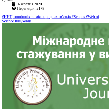
16 жовтня 2020
Перегляди: 2178
#ННЦ зовнішніх та міжнародних зв'язків
#Scopus
#Web of
Science
#науковці