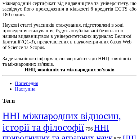
міжнародний сертифікат від видавництва та університету, що
засвідчує його проходження в кількості 6 кредитів ECTS або
180 годин.
Наукові статті учасників стажування, підготовлені в ході
проведення стажування, будуть опубліковані безоплатно
нашим видавництвом в університетських журналах Великої
Британії (Q1-3), представлених в наукометричних базах Web
of Science та Scopus.
За детальнішою інформацією звертайтеся до ННЦ зовнішніх
та міжнародних зв'язків.
ННЦ зовнішніх та міжнародних зв'язків
Попередня
Наступна
Теги
ННІ міжнародних відносин,
історії та філософії
ННІ
796
природничих та аграрних наук
ННІ
570