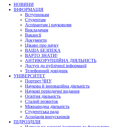
НОВИНИ
ІНФОРМАЦІЯ
Вступникам
Студентам
Аспірантам і науковцям
Викладачам
Вакансії
Документи
Цікаво про науку
ВАША БЕЗПЕКА
ВАРТО ЗНАТИ!
АНТИКОРУПЦІЙНА ДІЯЛЬНІСТЬ
Доступ до публічної інформації
Телефонний довідник
УНІВЕРСИТЕТ
Портрет ЧНУ
Наукова й інноваційна діяльність
Наукові періодичні видання
Освітня діяльність
Сталий розвиток
Міжнародна діяльність
Студентська рада
Асоціація випускників
ПІДРОЗДІЛИ
Навчально-наукові інститути та факультети