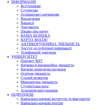
ІНФОРМАЦІЯ
Вступникам
Студентам
Аспірантам і науковцям
Викладачам
Вакансії
Документи
Цікаво про науку
ВАША БЕЗПЕКА
ВАРТО ЗНАТИ!
АНТИКОРУПЦІЙНА ДІЯЛЬНІСТЬ
Доступ до публічної інформації
Телефонний довідник
УНІВЕРСИТЕТ
Портрет ЧНУ
Наукова й інноваційна діяльність
Наукові періодичні видання
Освітня діяльність
Сталий розвиток
Міжнародна діяльність
Студентська рада
Асоціація випускників
ПІДРОЗДІЛИ
Навчально-наукові інститути та факультети
Навчально-наукові центри