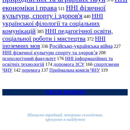
економіки і права
ННІ фізичної
511
культури, спорту і здоров'я
ННІ
440
української філології та соціальних
комунікацій
ННІ педагогічної освіти,
385
соціальної роботи і мистецтва
ННІ
372
іноземних мов
Російсько-українська війна
336
227
ННІ фізичної культури спорту та здоров’я
208
психологічний факультет
ННІ інформаційних та
176
освітніх технологій
допомога ЗСУ
спортсмени
174
166
ЧНУ
перемога
142
137
Приймальна комісія ЧНУ
119
АРХІВ НОВИН