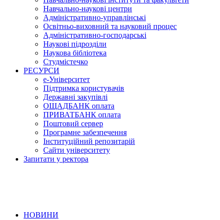
Навчально-наукові центри
Адміністративно-управлінські
Освітньо-виховний та науковий процес
Адміністративно-господарські
Наукові підрозділи
Наукова бібліотека
Студмістечко
РЕСУРСИ
е-Університет
Підтримка користувачів
Державні закупівлі
ОЩАДБАНК оплата
ПРИВАТБАНК оплата
Поштовий сервер
Програмне забезпечення
Інституційний репозитарій
Сайти університету
Запитати у ректора
НОВИНИ