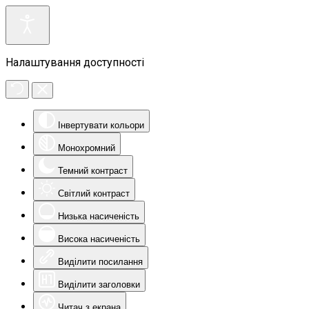
Налаштування доступності
Інвертувати кольори
Монохромний
Темний контраст
Світлий контраст
Низька насиченість
Висока насиченість
Виділити посилання
Виділити заголовки
Читач з екрана