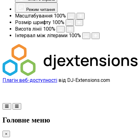
Режим читання
Масштабування
100
%
Розмір шрифту
100
%
Висота лінії
100
%
Інтервал між літерами
100
%
Плагін веб-доступності
від DJ-Extensions.com
Головне меню
×