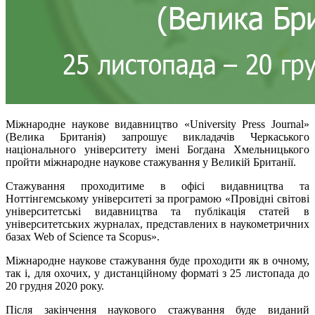
Міжнародне наукове видавництво «University Press Journal»
(Велика Британія) запрошує викладачів Черкаського
національного університету імені Богдана Хмельницького
пройти міжнародне наукове стажування у Великій Британії.
Стажування проходитиме в офісі видавництва та
Ноттінгемському університеті за програмою «Провідні світові
університетські видавництва та публікація статей в
університетських журналах, представлених в наукометричних
базах Web of Science та Scopus».
Міжнародне наукове стажування буде проходити як в очному,
так і, для охочих, у дистанційному форматі з 25 листопада до
20 грудня 2020 року.
Після закінчення наукового стажування буде виданий