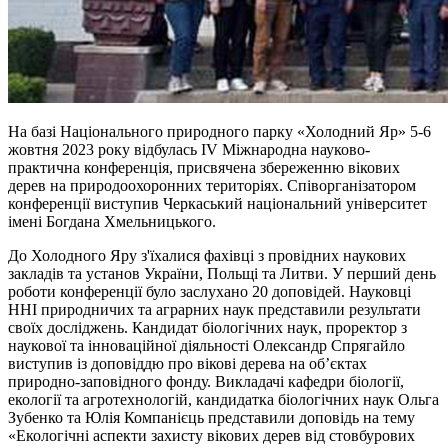
На базі Національного природного парку «Холодний Яр» 5-6
жовтня 2023 року відбулась IV Міжнародна науково-
практична конференція, присвячена збереженню вікових
дерев на природоохоронних територіях. Співорганізатором
конференції виступив Черкаський національний університет
імені Богдана Хмельницького.
До Холодного Яру з'їхалися фахівці з провідних наукових
закладів та установ України, Польщі та Литви. У перший день
роботи конференції було заслухано 20 доповідей. Науковці
ННІ природничих та аграрних наук представили результати
своїх досліджень. Кандидат біологічних наук, проректор з
наукової та інноваційної діяльності Олександр Спрягайло
виступив із доповіддю про вікові дерева на об’єктах
природно-заповідного фонду. Викладачі кафедри біології,
екології та агротехнологій, кандидатка біологічних наук Ольга
Зубенко та Юлія Компанієць представили доповідь на тему
«Екологічні аспекти захисту вікових дерев від стовбурових