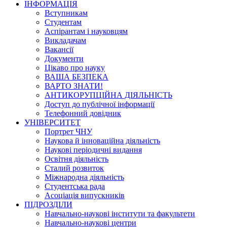
ІНФОРМАЦІЯ
Вступникам
Студентам
Аспірантам і науковцям
Викладачам
Вакансії
Документи
Цікаво про науку
ВАША БЕЗПЕКА
ВАРТО ЗНАТИ!
АНТИКОРУПЦІЙНА ДІЯЛЬНІСТЬ
Доступ до публічної інформації
Телефонний довідник
УНІВЕРСИТЕТ
Портрет ЧНУ
Наукова й інноваційна діяльність
Наукові періодичні видання
Освітня діяльність
Сталий розвиток
Міжнародна діяльність
Студентська рада
Асоціація випускників
ПІДРОЗДІЛИ
Навчально-наукові інститути та факультети
Навчально-наукові центри