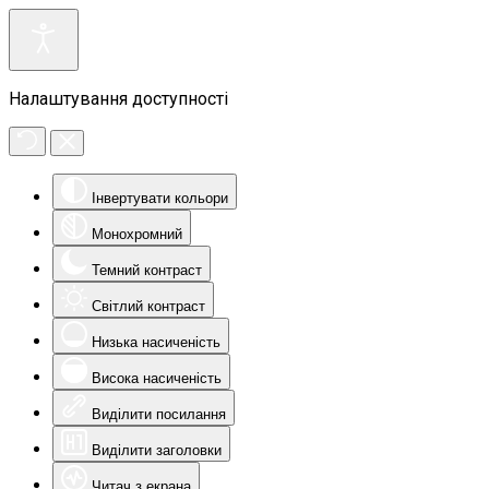
Налаштування доступності
Інвертувати кольори
Монохромний
Темний контраст
Світлий контраст
Низька насиченість
Висока насиченість
Виділити посилання
Виділити заголовки
Читач з екрана