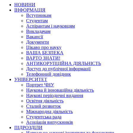
НОВИНИ
ІНФОРМАЦІЯ
Вступникам
Студентам
Аспірантам і науковцям
Викладачам
Вакансії
Документи
Цікаво про науку
ВАША БЕЗПЕКА
ВАРТО ЗНАТИ!
АНТИКОРУПЦІЙНА ДІЯЛЬНІСТЬ
Доступ до публічної інформації
Телефонний довідник
УНІВЕРСИТЕТ
Портрет ЧНУ
Наукова й інноваційна діяльність
Наукові періодичні видання
Освітня діяльність
Сталий розвиток
Міжнародна діяльність
Студентська рада
Асоціація випускників
ПІДРОЗДІЛИ
Навчально-наукові інститути та факультети