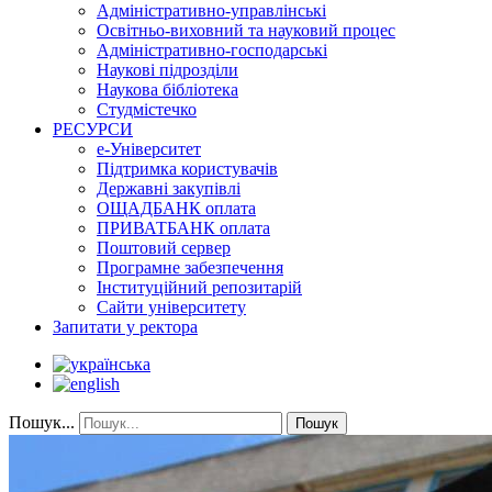
Адміністративно-управлінські
Освітньо-виховний та науковий процес
Адміністративно-господарські
Наукові підрозділи
Наукова бібліотека
Студмістечко
РЕСУРСИ
е-Університет
Підтримка користувачів
Державні закупівлі
ОЩАДБАНК оплата
ПРИВАТБАНК оплата
Поштовий сервер
Програмне забезпечення
Інституційний репозитарій
Сайти університету
Запитати у ректора
Пошук...
Пошук