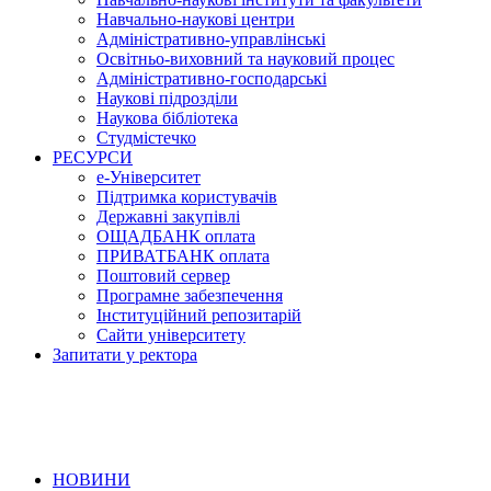
Навчально-наукові центри
Адміністративно-управлінські
Освітньо-виховний та науковий процес
Адміністративно-господарські
Наукові підрозділи
Наукова бібліотека
Студмістечко
РЕСУРСИ
е-Університет
Підтримка користувачів
Державні закупівлі
ОЩАДБАНК оплата
ПРИВАТБАНК оплата
Поштовий сервер
Програмне забезпечення
Інституційний репозитарій
Сайти університету
Запитати у ректора
НОВИНИ