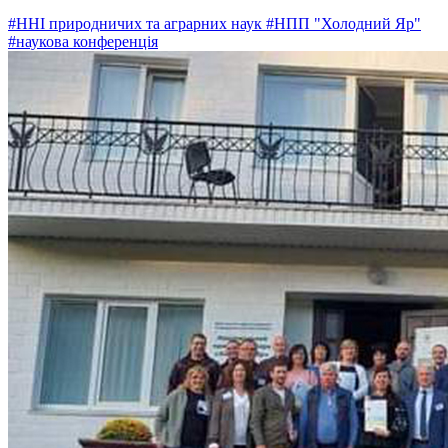
#ННІ природничих та аграрних наук
#НПП "Холодний Яр"
#наукова конференція