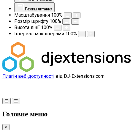
Режим читання
Масштабування
100
%
Розмір шрифту
100
%
Висота лінії
100
%
Інтервал між літерами
100
%
Плагін веб-доступності
від DJ-Extensions.com
Головне меню
×