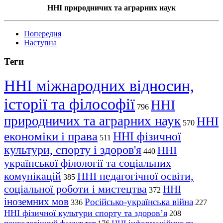
ННІ природничих та аграрних наук
Попередня
Наступна
Теги
ННІ міжнародних відносин,
історії та філософії
ННІ
796
природничих та аграрних наук
ННІ
570
економіки і права
ННІ фізичної
511
культури, спорту і здоров'я
ННІ
440
української філології та соціальних
комунікацій
ННІ педагогічної освіти,
385
соціальної роботи і мистецтва
ННІ
372
іноземних мов
Російсько-українська війна
336
227
ННІ фізичної культури спорту та здоров’я
208