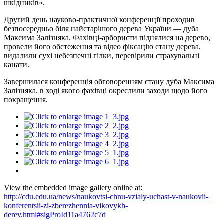
шкідників».
Другий день науково-практичної конференції проходив
безпосередньо біля найстарішого дерева України — дуба
Максима Залізняка. Фахівці-арбористи піднялися на дерево,
провели його обстеження та відео фіксацію стану дерева,
видалили сухі небезпечні гілки, перевірили страхувальні
канати.
Завершилася конференція обговоренням стану дуба Максима
Залізняка, в ході якого фахівці окреслили заходи щодо його
покращення.
View the embedded image gallery online at:
http://cdu.edu.ua/news/naukovtsi-chnu-vzialy-uchast-v-naukovii-
konferentsii-zi-zberezhennia-vikovykh-
derev.html#sigProId11a4762c7d