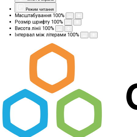
Режим читання
Масштабування
100
%
Розмір шрифту
100
%
Висота лінії
100
%
Інтервал між літерами
100
%