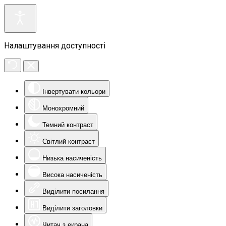
Налаштування доступності
Інвертувати кольори
Монохромний
Темний контраст
Світлий контраст
Низька насиченість
Висока насиченість
Виділити посилання
Виділити заголовки
Читач з екрана