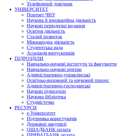
Телефонний довідник
УНІВЕРСИТЕТ
Портрет ЧНУ
Наукова й інноваційна діяльність
Наукові періодичні видання
Освітня діяльність
Сталий розвиток
Міжнародна діяльність
Студентська рада
Асоціація випускників
ПІДРОЗДІЛИ
Навчально-наукові інститути та факультети
Навчально-наукові центри
Адміністративно-управлінські
Освітньо-виховний та науковий процес
Адміністративно-господарські
Наукові підрозділи
Наукова бібліотека
Студмістечко
РЕСУРСИ
е-Університет
Підтримка користувачів
Державні закупівлі
ОЩАДБАНК оплата
ПРИВАТБАНК оплата