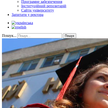
Програмне забезпечення
Інституційний репозитарій
Сайти університету
Запитати у ректора
Пошук...
Пошук