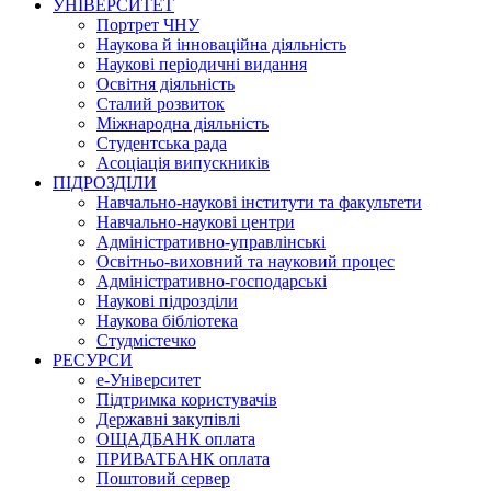
УНІВЕРСИТЕТ
Портрет ЧНУ
Наукова й інноваційна діяльність
Наукові періодичні видання
Освітня діяльність
Сталий розвиток
Міжнародна діяльність
Студентська рада
Асоціація випускників
ПІДРОЗДІЛИ
Навчально-наукові інститути та факультети
Навчально-наукові центри
Адміністративно-управлінські
Освітньо-виховний та науковий процес
Адміністративно-господарські
Наукові підрозділи
Наукова бібліотека
Студмістечко
РЕСУРСИ
е-Університет
Підтримка користувачів
Державні закупівлі
ОЩАДБАНК оплата
ПРИВАТБАНК оплата
Поштовий сервер