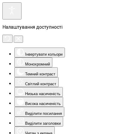
Налаштування доступності
Інвертувати кольори
Монохромний
Темний контраст
Світлий контраст
Низька насиченість
Висока насиченість
Виділити посилання
Виділити заголовки
Читач з екрана