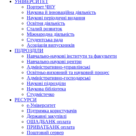
УНІВЕРСИТЕТ
Портрет ЧНУ
Наукова й інноваційна діяльність
Наукові періодичні видання
Освітня діяльність
Сталий розвиток
Міжнародна діяльність
Студентська рада
Асоціація випускників
ПІДРОЗДІЛИ
Навчально-наукові інститути та факультети
Навчально-наукові центри
Адміністративно-управлінські
Освітньо-виховний та науковий процес
Адміністративно-господарські
Наукові підрозділи
Наукова бібліотека
Студмістечко
РЕСУРСИ
е-Університет
Підтримка користувачів
Державні закупівлі
ОЩАДБАНК оплата
ПРИВАТБАНК оплата
Поштовий сервер