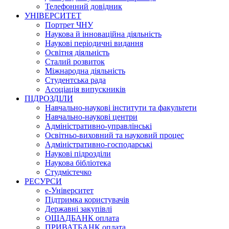
Телефонний довідник
УНІВЕРСИТЕТ
Портрет ЧНУ
Наукова й інноваційна діяльність
Наукові періодичні видання
Освітня діяльність
Сталий розвиток
Міжнародна діяльність
Студентська рада
Асоціація випускників
ПІДРОЗДІЛИ
Навчально-наукові інститути та факультети
Навчально-наукові центри
Адміністративно-управлінські
Освітньо-виховний та науковий процес
Адміністративно-господарські
Наукові підрозділи
Наукова бібліотека
Студмістечко
РЕСУРСИ
е-Університет
Підтримка користувачів
Державні закупівлі
ОЩАДБАНК оплата
ПРИВАТБАНК оплата