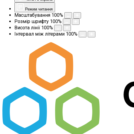
Режим читання
Масштабування
100
%
Розмір шрифту
100
%
Висота лінії
100
%
Інтервал між літерами
100
%