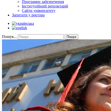
Програмне забезпечення
Інституційний репозитарій
Сайти університету
Запитати у ректора
Пошук...
Пошук