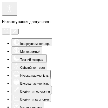
Налаштування доступності
Інвертувати кольори
Монохромний
Темний контраст
Світлий контраст
Низька насиченість
Висока насиченість
Виділити посилання
Виділити заголовки
Читач з екрана