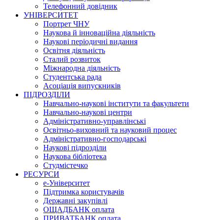
Телефонний довідник
УНІВЕРСИТЕТ
Портрет ЧНУ
Наукова й інноваційна діяльність
Наукові періодичні видання
Освітня діяльність
Сталий розвиток
Міжнародна діяльність
Студентська рада
Асоціація випускників
ПІДРОЗДІЛИ
Навчально-наукові інститути та факультети
Навчально-наукові центри
Адміністративно-управлінські
Освітньо-виховний та науковий процес
Адміністративно-господарські
Наукові підрозділи
Наукова бібліотека
Студмістечко
РЕСУРСИ
е-Університет
Підтримка користувачів
Державні закупівлі
ОЩАДБАНК оплата
ПРИВАТБАНК оплата