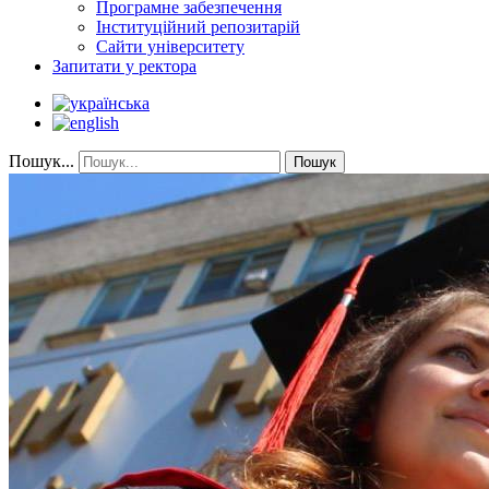
Програмне забезпечення
Інституційний репозитарій
Сайти університету
Запитати у ректора
Пошук...
Пошук