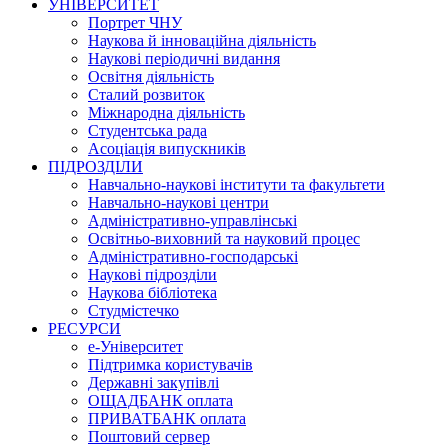
УНІВЕРСИТЕТ
Портрет ЧНУ
Наукова й інноваційна діяльність
Наукові періодичні видання
Освітня діяльність
Сталий розвиток
Міжнародна діяльність
Студентська рада
Асоціація випускників
ПІДРОЗДІЛИ
Навчально-наукові інститути та факультети
Навчально-наукові центри
Адміністративно-управлінські
Освітньо-виховний та науковий процес
Адміністративно-господарські
Наукові підрозділи
Наукова бібліотека
Студмістечко
РЕСУРСИ
е-Університет
Підтримка користувачів
Державні закупівлі
ОЩАДБАНК оплата
ПРИВАТБАНК оплата
Поштовий сервер