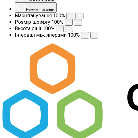
Режим читання
Масштабування
100
%
Розмір шрифту
100
%
Висота лінії
100
%
Інтервал між літерами
100
%