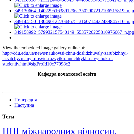
View the embedded image gallery online at:
http://cdu.edu.ua/news/naukovtsi-chnu-doslidzhuvaly-zarubizhnyi-
ta-vitchyznianyi-dosvid-rozvytku-hnuchkykh-navychok-u-
studentiv.html#sigProId10c77098c2
Кафедра початкової освіти
Попередня
Наступна
Теги
ННІ міжнародних відносин,