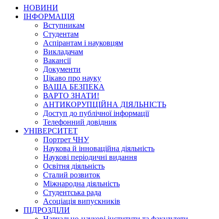
НОВИНИ
ІНФОРМАЦІЯ
Вступникам
Студентам
Аспірантам і науковцям
Викладачам
Вакансії
Документи
Цікаво про науку
ВАША БЕЗПЕКА
ВАРТО ЗНАТИ!
АНТИКОРУПЦІЙНА ДІЯЛЬНІСТЬ
Доступ до публічної інформації
Телефонний довідник
УНІВЕРСИТЕТ
Портрет ЧНУ
Наукова й інноваційна діяльність
Наукові періодичні видання
Освітня діяльність
Сталий розвиток
Міжнародна діяльність
Студентська рада
Асоціація випускників
ПІДРОЗДІЛИ
Навчально-наукові інститути та факультети