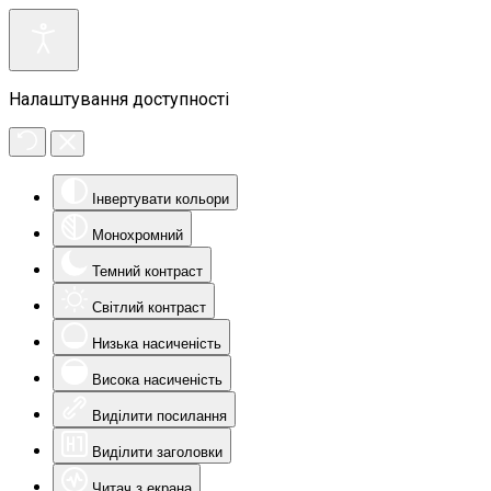
Налаштування доступності
Інвертувати кольори
Монохромний
Темний контраст
Світлий контраст
Низька насиченість
Висока насиченість
Виділити посилання
Виділити заголовки
Читач з екрана