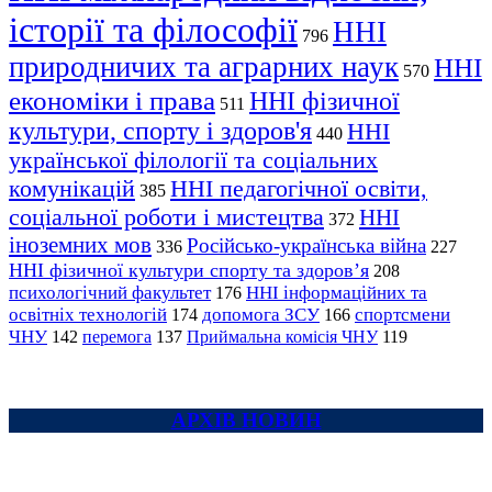
історії та філософії
ННІ
796
природничих та аграрних наук
ННІ
570
економіки і права
ННІ фізичної
511
культури, спорту і здоров'я
ННІ
440
української філології та соціальних
комунікацій
ННІ педагогічної освіти,
385
соціальної роботи і мистецтва
ННІ
372
іноземних мов
Російсько-українська війна
336
227
ННІ фізичної культури спорту та здоров’я
208
психологічний факультет
ННІ інформаційних та
176
освітніх технологій
допомога ЗСУ
спортсмени
174
166
ЧНУ
перемога
142
137
Приймальна комісія ЧНУ
119
АРХІВ НОВИН