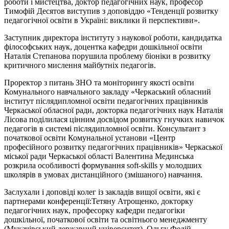
роботи і мистецтва, доктор педагогічних наук, професор
Тимофій Десятов виступив з доповіддю «Тенденції розвитку
педагогічної освіти в Україні: виклики й перспективи».
Заступник директора інституту з наукової роботи, кандидатка
філософських наук, доцентка кафедри дошкільної освіти
Наталія Степанова порушила проблему біоніки в розвитку
критичного мислення майбутніх педагогів.
Проректор з питань ЗНО та моніторингу якості освіти
Комунального навчального закладу «Черкаський обласний
інститут післядипломної освіти педагогічних працівників
Черкаської обласної ради, докторка педагогічних наук Наталія
Лісова поділилася цінним досвідом розвитку гнучких навичок
педагогів в системі післядипломної освіти. Консультант з
початкової освіти Комунальної установи «Центр
професійного розвитку педагогічних працівників» Черкаської
міської ради Черкаської області Валентина Мединська
розкрила особливості формування soft-skills у молодших
школярів в умовах дистанційного (змішаного) навчання.
Заслухали і доповіді колег із закладів вищої освіти, які є
партнерами конференції:Тетяну Атрощенко, докторку
педагогічних наук, професорку кафедри педагогіки
дошкільної, початкової освіти та освітнього менеджменту
(Мукачівський державний університет), Ольгу Федій,