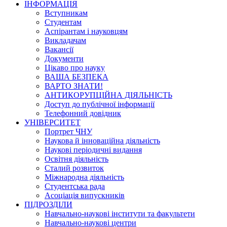
ІНФОРМАЦІЯ
Вступникам
Студентам
Аспірантам і науковцям
Викладачам
Вакансії
Документи
Цікаво про науку
ВАША БЕЗПЕКА
ВАРТО ЗНАТИ!
АНТИКОРУПЦІЙНА ДІЯЛЬНІСТЬ
Доступ до публічної інформації
Телефонний довідник
УНІВЕРСИТЕТ
Портрет ЧНУ
Наукова й інноваційна діяльність
Наукові періодичні видання
Освітня діяльність
Сталий розвиток
Міжнародна діяльність
Студентська рада
Асоціація випускників
ПІДРОЗДІЛИ
Навчально-наукові інститути та факультети
Навчально-наукові центри