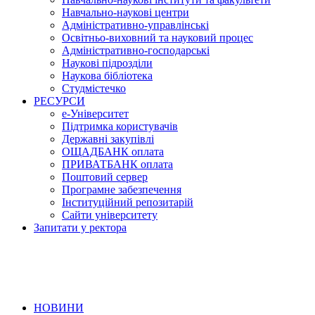
Навчально-наукові центри
Адміністративно-управлінські
Освітньо-виховний та науковий процес
Адміністративно-господарські
Наукові підрозділи
Наукова бібліотека
Студмістечко
РЕСУРСИ
е-Університет
Підтримка користувачів
Державні закупівлі
ОЩАДБАНК оплата
ПРИВАТБАНК оплата
Поштовий сервер
Програмне забезпечення
Інституційний репозитарій
Сайти університету
Запитати у ректора
НОВИНИ