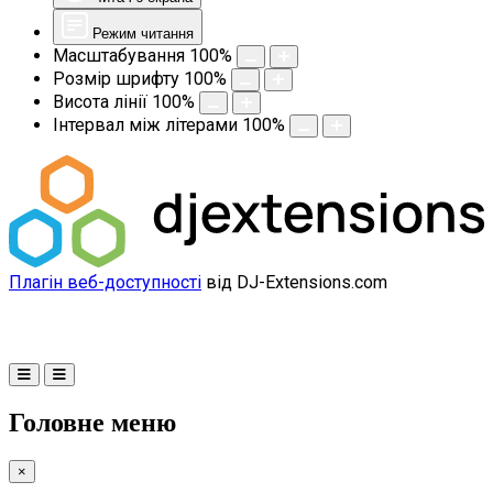
Режим читання
Масштабування
100
%
Розмір шрифту
100
%
Висота лінії
100
%
Інтервал між літерами
100
%
Плагін веб-доступності
від DJ-Extensions.com
Головне меню
×