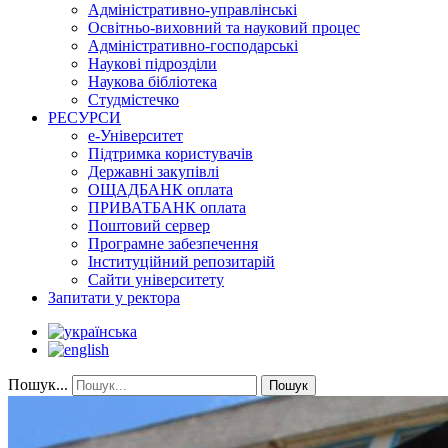
Адміністративно-управлінські
Освітньо-виховний та науковий процес
Адміністративно-господарські
Наукові підрозділи
Наукова бібліотека
Студмістечко
РЕСУРСИ
е-Університет
Підтримка користувачів
Державні закупівлі
ОЩАДБАНК оплата
ПРИВАТБАНК оплата
Поштовий сервер
Програмне забезпечення
Інституційний репозитарій
Сайти університету
Запитати у ректора
Пошук...
Пошук