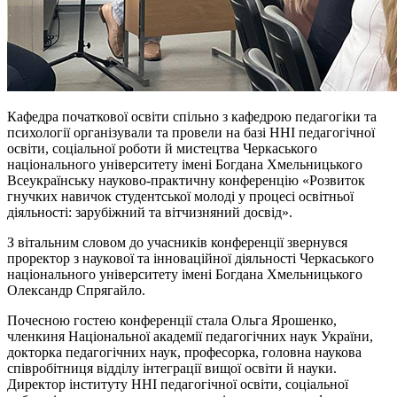
Кафедра початкової освіти спільно з кафедрою педагогіки та
психології організували та провели на базі ННІ педагогічної
освіти, соціальної роботи й мистецтва Черкаського
національного університету імені Богдана Хмельницького
Всеукраїнську науково-практичну конференцію «Розвиток
гнучких навичок студентської молоді у процесі освітньої
діяльності: зарубіжний та вітчизняний досвід».
З вітальним словом до учасників конференції звернувся
проректор з наукової та інноваційної діяльності Черкаського
національного університету імені Богдана Хмельницького
Олександр Спрягайло.
Почесною гостею конференції стала Ольга Ярошенко,
членкиня Національної академії педагогічних наук України,
докторка педагогічних наук, професорка, головна наукова
співробітниця відділу інтеграції вищої освіти й науки.
Директор інституту ННІ педагогічної освіти, соціальної