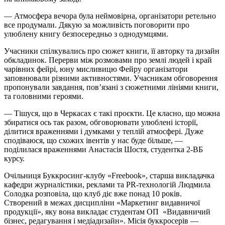
— Атмосфера вечора була неймовірна, організатори ретельно
все продумали. Дякую за можливість поговорити про
улюблену книгу безпосередньо з однодумцями.
Учасники спілкувались про сюжет книги, її авторку та дизайн
обкладинок. Перерви між розмовами про землі людей і край
чарівних фейрі, юну мисливицю Фейру організатори
заповнювали різними активностями. Учасникам обговорення
пропонували завдання, пов’язані з сюжетними лініями книги,
та головними героями.
— Тішуся, що в Черкасах є такі проєкти. Це класно, що можна
збиратися ось так разом, обговорювати улюблені історії,
ділитися враженнями і думками у теплій атмосфері. Дуже
сподіваюся, що схожих івентів у нас буде більше, —
поділилася враженнями Анастасія Шостя, студентка 2-ВБ
курсу.
Очільниця Буккросинг-клубу «Freebook», старша викладачка
кафедри журналістики, реклами та PR-технологій Людмила
Солодка розповіла, що клуб діє вже понад 10 років.
Створений в межах дисципліни «Маркетинг видавничої
продукції», яку вона викладає студентам ОП «Видавничий
бізнес, редагування і медіадизайн». Місія буккросерів —