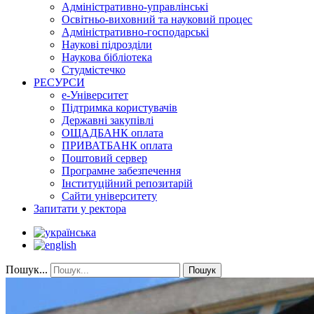
Адміністративно-управлінські
Освітньо-виховний та науковий процес
Адміністративно-господарські
Наукові підрозділи
Наукова бібліотека
Студмістечко
РЕСУРСИ
е-Університет
Підтримка користувачів
Державні закупівлі
ОЩАДБАНК оплата
ПРИВАТБАНК оплата
Поштовий сервер
Програмне забезпечення
Інституційний репозитарій
Сайти університету
Запитати у ректора
Пошук...
Пошук