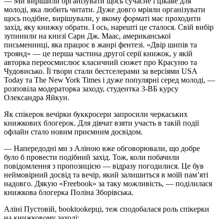
— Ми вирішили організувати щось сучасне і цікаве для
молоді, яка любить читати. Дуже довго мріяли організувати
щось подібне, вирішували, у якому форматі має проходити
захід, яку книжку обрати. І ось, нарешті це сталося. Свій вибір
зупинили на книзі Сари Дж. Маас, американської
письменниці, яка працює в жанрі фентезі. «Двір шипів та
троянд» — це перша частина другої серії книжок, у якій
авторка переосмислює класичний сюжет про Красуню та
Чудовисько. Її твори стали бестселерами за версіями USA
Today та The New York Times і дуже популярні серед молоді, —
розповіла модераторка заходу, студентка 3-ВБ курсу
Олександра Яйкун.
Як спікерок вечірки буккросери запросили черкаських
книжкових блогерок. Для дівчат взяти участь в такій події
офлайн стало новим приємним досвідом.
— Напередодні ми з Аліною вже обговорювали, що добре
було б провести подібний захід. Тож, коли побачили
повідомлення з пропозицією — відразу погодилися. Це був
неймовірний досвід та вечір, який залишиться в моїй пам’яті
надовго. Дякую «Freebook» за таку можливість, — поділилася
книжкова блогерка Поліна Зборівська.
Аліні Пустовій, booktookерці, теж сподобалася роль спікерки
на книжковому заході: