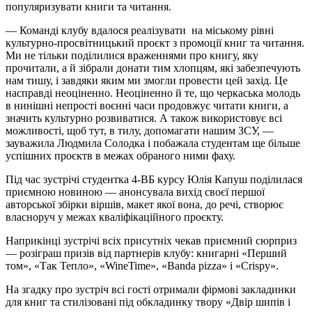
популяризувати книги та читання.
— Команді клубу вдалося реалізувати на міському рівні
культурно-просвітницький проєкт з промоції книг та читання.
Ми не тільки поділилися враженнями про книгу, яку
прочитали, а й зібрали донати тим хлопцям, які забезпечують
нам тишу, і завдяки яким ми змогли провести цей захід. Це
насправді неоціненно. Неоціненно й те, що черкаська молодь
в нинішні непрості воєнні часи продовжує читати книги, а
значить культурно розвиватися. А також використовує всі
можливості, щоб тут, в тилу, допомагати нашим ЗСУ, —
зауважила Людмила Солодка і побажала студентам ще більше
успішних проєктв в межах обраного ними фаху.
Під час зустрічі студентка 4-ВБ курсу Юлія Капуш поділилася
приємною новиною — анонсувала вихід своєї першої
авторської збірки віршів, макет якої вона, до речі, створює
власноруч у межах кваліфікаційного проєкту.
Наприкінці зустрічі всіх присутніх чекав приємний сюрприз
— розіграш призів від партнерів клубу: книгарні «Перший
том», «Так Тепло», «WineTime», «Banda pizza» і «Crispy».
На згадку про зустріч всі гості отримали фірмові закладинки
для книг та стилізовані під обкладинку твору «Двір шипів і