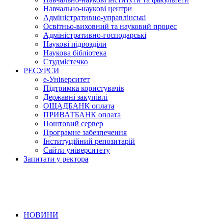
Навчально-наукові центри
Адміністративно-управлінські
Освітньо-виховний та науковий процес
Адміністративно-господарські
Наукові підрозділи
Наукова бібліотека
Студмістечко
РЕСУРСИ
е-Університет
Підтримка користувачів
Державні закупівлі
ОЩАДБАНК оплата
ПРИВАТБАНК оплата
Поштовий сервер
Програмне забезпечення
Інституційний репозитарій
Сайти університету
Запитати у ректора
НОВИНИ