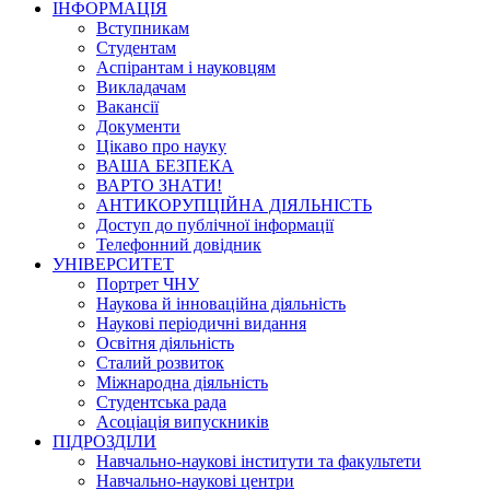
ІНФОРМАЦІЯ
Вступникам
Студентам
Аспірантам і науковцям
Викладачам
Вакансії
Документи
Цікаво про науку
ВАША БЕЗПЕКА
ВАРТО ЗНАТИ!
АНТИКОРУПЦІЙНА ДІЯЛЬНІСТЬ
Доступ до публічної інформації
Телефонний довідник
УНІВЕРСИТЕТ
Портрет ЧНУ
Наукова й інноваційна діяльність
Наукові періодичні видання
Освітня діяльність
Сталий розвиток
Міжнародна діяльність
Студентська рада
Асоціація випускників
ПІДРОЗДІЛИ
Навчально-наукові інститути та факультети
Навчально-наукові центри