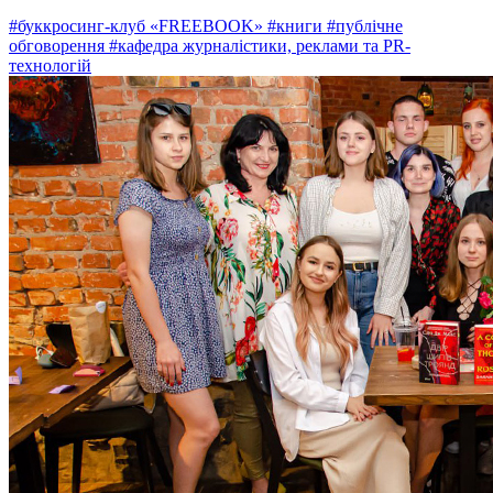
#буккросинг-клуб «FREEBOOK»
#книги
#публічне
обговорення
#кафедра журналістики, реклами та PR-
технологій