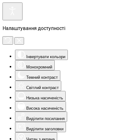
Налаштування доступності
Інвертувати кольори
Монохромний
Темний контраст
Світлий контраст
Низька насиченість
Висока насиченість
Виділити посилання
Виділити заголовки
Читач з екрана