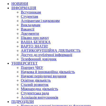
НОВИНИ
ІНФОРМАЦІЯ
Вступникам
Студентам
Аспірантам і науковцям
Викладачам
Вакансії
Документи
Цікаво про науку
ВАША БЕЗПЕКА
ВАРТО ЗНАТИ!
АНТИКОРУПЦІЙНА ДІЯЛЬНІСТЬ
Доступ до публічної інформації
Телефонний довідник
УНІВЕРСИТЕТ
Портрет ЧНУ
Наукова й інноваційна діяльність
Наукові періодичні видання
Освітня діяльність
Сталий розвиток
Міжнародна діяльність
Студентська рада
Асоціація випускників
ПІДРОЗДІЛИ
Навчально-наукові інститути та факультети