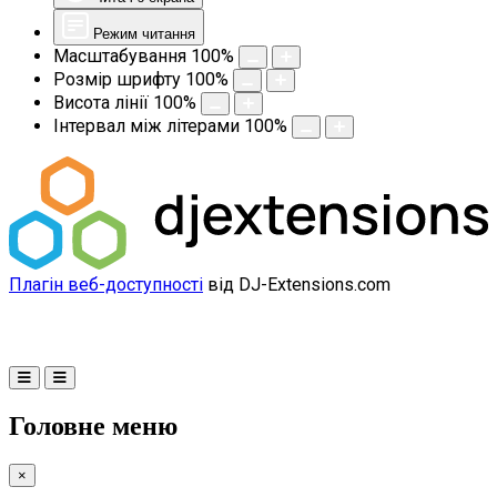
Режим читання
Масштабування
100
%
Розмір шрифту
100
%
Висота лінії
100
%
Інтервал між літерами
100
%
Плагін веб-доступності
від DJ-Extensions.com
Головне меню
×