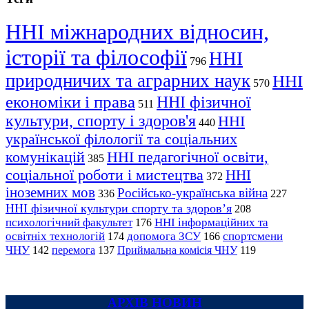
ННІ міжнародних відносин,
історії та філософії
ННІ
796
природничих та аграрних наук
ННІ
570
економіки і права
ННІ фізичної
511
культури, спорту і здоров'я
ННІ
440
української філології та соціальних
комунікацій
ННІ педагогічної освіти,
385
соціальної роботи і мистецтва
ННІ
372
іноземних мов
Російсько-українська війна
336
227
ННІ фізичної культури спорту та здоров’я
208
психологічний факультет
ННІ інформаційних та
176
освітніх технологій
допомога ЗСУ
спортсмени
174
166
ЧНУ
перемога
142
137
Приймальна комісія ЧНУ
119
АРХІВ НОВИН