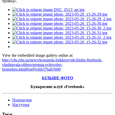
троянд».
View the embedded image gallery online at:
http://cdu.edu.ua/news/komanda-bukkrosynh-klubu-freebook-
vlashtuvala-obhovorennia-svitovoho-
bestselera.html#sigProIdcf76ab5600
БІЛЬШЕ ФОТО
Буккросинг-клуб «Freebook»
Попередня
Наступна
Теги