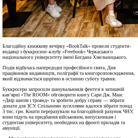
Благодійну книжкову вечірку «BookTalk» провели студенти-
видавці з буккросинг-клубу «Freebook» Черкаського
національного університету імені Богдана Хмельницького.
Подія відбулась напередодні професійного свята, Дня
працівників видавництв, поліграфії та книгорозповсюдження,
який відзначається щорічно в останню суботу травня.
Буккросери запросили шанувальників фентезі в затишній
кав‘ярні «The ROOM» обговорити книгу Сари Дж. Маас
«Двір шипів і троянд» та зробити добру справу — зібрати
донати для ЗСУ. Спільними зусиллями вдалося зібрати понад
3 тис. грн. Кошти перерахували на благодійний рахунок ЧНУ,
вони підуть на придбання військовим, випускникам і
студентам університету, необхідних на фронті приладів та
амуніції.