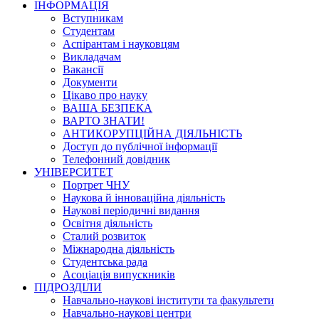
ІНФОРМАЦІЯ
Вступникам
Студентам
Аспірантам і науковцям
Викладачам
Вакансії
Документи
Цікаво про науку
ВАША БЕЗПЕКА
ВАРТО ЗНАТИ!
АНТИКОРУПЦІЙНА ДІЯЛЬНІСТЬ
Доступ до публічної інформації
Телефонний довідник
УНІВЕРСИТЕТ
Портрет ЧНУ
Наукова й інноваційна діяльність
Наукові періодичні видання
Освітня діяльність
Сталий розвиток
Міжнародна діяльність
Студентська рада
Асоціація випускників
ПІДРОЗДІЛИ
Навчально-наукові інститути та факультети
Навчально-наукові центри