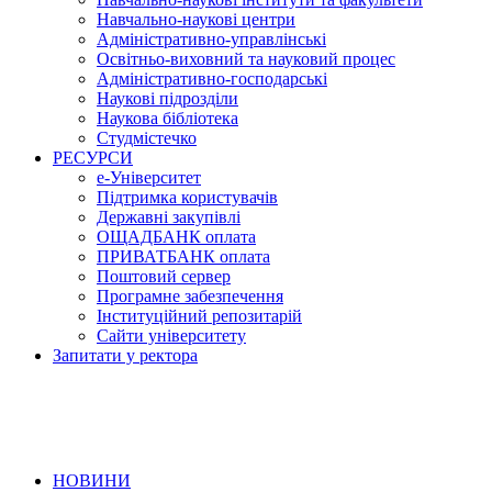
Навчально-наукові центри
Адміністративно-управлінські
Освітньо-виховний та науковий процес
Адміністративно-господарські
Наукові підрозділи
Наукова бібліотека
Студмістечко
РЕСУРСИ
е-Університет
Підтримка користувачів
Державні закупівлі
ОЩАДБАНК оплата
ПРИВАТБАНК оплата
Поштовий сервер
Програмне забезпечення
Інституційний репозитарій
Сайти університету
Запитати у ректора
НОВИНИ