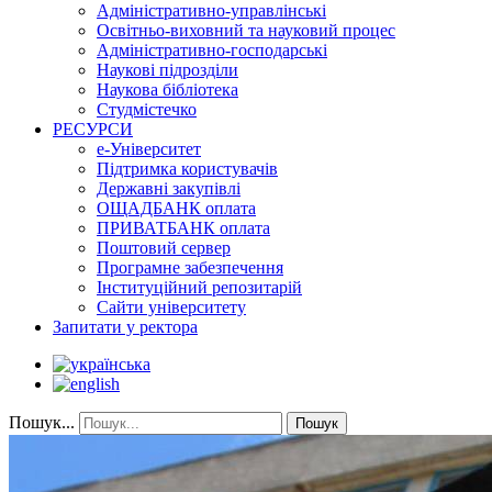
Адміністративно-управлінські
Освітньо-виховний та науковий процес
Адміністративно-господарські
Наукові підрозділи
Наукова бібліотека
Студмістечко
РЕСУРСИ
е-Університет
Підтримка користувачів
Державні закупівлі
ОЩАДБАНК оплата
ПРИВАТБАНК оплата
Поштовий сервер
Програмне забезпечення
Інституційний репозитарій
Сайти університету
Запитати у ректора
Пошук...
Пошук