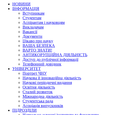
НОВИНИ
ІНФОРМАЦІЯ
Вступникам
Студентам
Аспірантам і науковцям
Викладачам
Вакансії
Документи
Цікаво про науку
ВАША БЕЗПЕКА
ВАРТО ЗНАТИ!
АНТИКОРУПЦІЙНА ДІЯЛЬНІСТЬ
Доступ до публічної інформації
Телефонний довідник
УНІВЕРСИТЕТ
Портрет ЧНУ
Наукова й інноваційна діяльність
Наукові періодичні видання
Освітня діяльність
Сталий розвиток
Міжнародна діяльність
Студентська рада
Асоціація випускників
ПІДРОЗДІЛИ
Навчально-наукові інститути та факультети