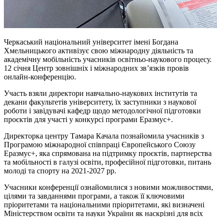
Черкаський національний університет імені Богдана
Хмельницького активізує свою міжнародну діяльність та
академічну мобільність учасників освітньо-наукового процесу.
12 січня Центр зовнішніх і міжнародних зв’язків провів
онлайн-конференцію.
Участь взяли директори навчально-наукових інститутів та
декани факультетів університету, їх заступники з наукової
роботи і завідувачі кафедр щодо методологічної підготовки
проєктів для участі у конкурсі програми Еразмус+.
Директорка центру Тамара Качала познайомила учасників з
Програмою міжнародної співпраці Європейського Союзу
Еразмус+, яка спрямована на підтримку проєктів, партнерства
та мобільності в галузі освіти, професійної підготовки, питань
молоді та спорту на 2021-2027 рр.
Учасники конференції ознайомилися з новими можливостями,
цілями та завданнями програми, а також її ключовими
пріоритетами та національними пріоритетами, які визначені
Міністерством освіти та науки України як наскрізні для всіх