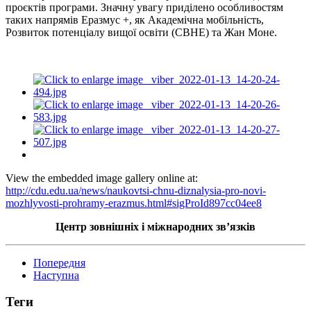
проєктів програми. Значну увагу приділено особливостям
таких напрямів Еразмус +, як Академічна мобільність,
Розвиток потенціалу вищої освіти (CBHE) та Жан Моне.
View the embedded image gallery online at:
http://cdu.edu.ua/news/naukovtsi-chnu-diznalysia-pro-novi-
mozhlyvosti-prohramy-erazmus.html#sigProId897cc04ee8
Центр зовнішніх і міжнародних зв’язків
Попередня
Наступна
Теги