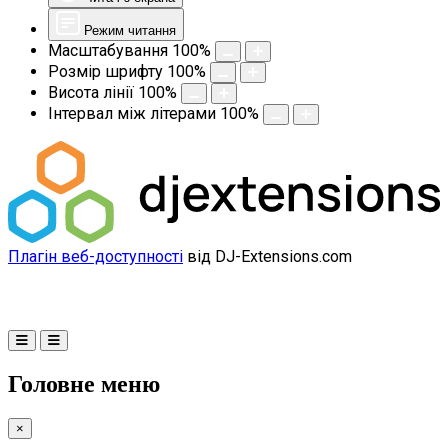
Режим читання
Масштабування
100
%
Розмір шрифту
100
%
Висота лінії
100
%
Інтервал між літерами
100
%
Плагін веб-доступності
від DJ-Extensions.com
Головне меню
×