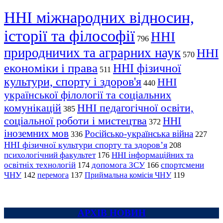
ННІ міжнародних відносин,
історії та філософії
ННІ
796
природничих та аграрних наук
ННІ
570
економіки і права
ННІ фізичної
511
культури, спорту і здоров'я
ННІ
440
української філології та соціальних
комунікацій
ННІ педагогічної освіти,
385
соціальної роботи і мистецтва
ННІ
372
іноземних мов
Російсько-українська війна
336
227
ННІ фізичної культури спорту та здоров’я
208
психологічний факультет
ННІ інформаційних та
176
освітніх технологій
допомога ЗСУ
спортсмени
174
166
ЧНУ
перемога
142
137
Приймальна комісія ЧНУ
119
АРХІВ НОВИН