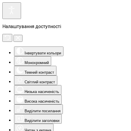
Налаштування доступності
Інвертувати кольори
Монохромний
Темний контраст
Світлий контраст
Низька насиченість
Висока насиченість
Виділити посилання
Виділити заголовки
Читач з екрана