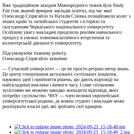
Вже традиційним заходом Міжнародного тижня була Study
Fair (так званий ярмарок закладів освіти), під час якої
Олександр
Спрягайло
та Наталія Сливка познайомили колег з
інших країн та латвійських студентів з історією та
сьогоденням Черкаського національного університету.
Особливу увагу викладачі приділили реаліям навчального
процесу в умовах повномасштабного вторгнення та
волонтерській діяльності університету.
Підсумовуючи тижневу роботу,
Олександр
Спрягайло
зазначив:
— Сучасний університет — це не просто ретранслятор знань.
Це центр генерування актуальних суспільних ініціатив,
наукових ідей і прийняття рішень, що дають відповіді на
найскладніші виклики
і
вимоги часу. І саме спільними
зусиллями ми можемо швидко знаходити відповіді, яких
потребує суспільство. ЧНУ — член великої європейської
університетської родини, де кожен студент і викладач може
реалізувати власні ідеї, які зроблять світ кращим.