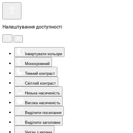
Налаштування доступності
Інвертувати кольори
Монохромний
Темний контраст
Світлий контраст
Низька насиченість
Висока насиченість
Виділити посилання
Виділити заголовки
Читач з екрана