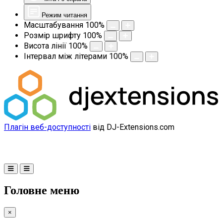
Режим читання
Масштабування
100
%
Розмір шрифту
100
%
Висота лінії
100
%
Інтервал між літерами
100
%
Плагін веб-доступності
від DJ-Extensions.com
Головне меню
×