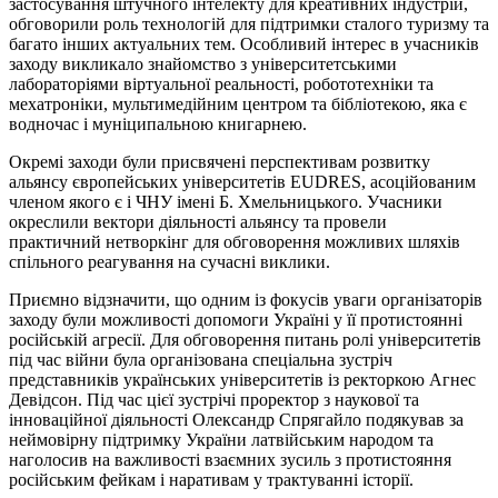
застосування штучного інтелекту для креативних індустрій,
обговорили роль технологій для підтримки сталого туризму та
багато інших актуальних тем. Особливий інтерес в учасників
заходу викликало знайомство з університетськими
лабораторіями віртуальної реальності, робототехніки та
мехатроніки, мультимедійним центром та бібліотекою, яка є
водночас і муніципальною книгарнею.
Окремі заходи були присвячені перспективам розвитку
альянсу європейських університетів EUDRES, асоційованим
членом якого є і ЧНУ імені Б. Хмельницького. Учасники
окреслили вектори діяльності альянсу та провели
практичний
нетворкінг
для обговорення можливих шляхів
спільного реагування на сучасні виклики.
Приємно відзначити, що одним із фокусів уваги організаторів
заходу були можливості допомоги Україні у її протистоянні
російській агресії. Для обговорення питань ролі університетів
під час війни була організована спеціальна зустріч
представників українських університетів із ректоркою Агнес
Девідсон. Під час цієї зустрічі проректор з наукової та
інноваційної діяльності Олександр Спрягайло подякував за
неймовірну підтримку України латвійським народом та
наголосив на важливості взаємних зусиль з протистояння
російським фейкам і наративам у трактуванні історії.