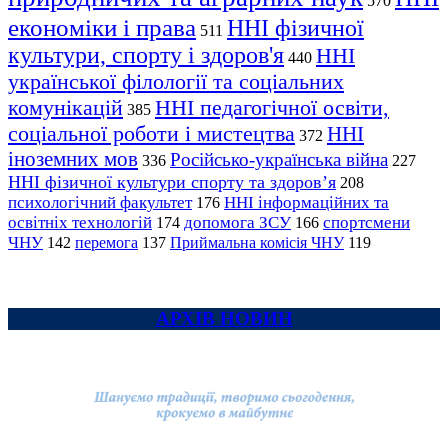
570
економіки і права
ННІ фізичної
511
культури, спорту і здоров'я
ННІ
440
української філології та соціальних
комунікацій
ННІ педагогічної освіти,
385
соціальної роботи і мистецтва
ННІ
372
іноземних мов
Російсько-українська війна
336
227
ННІ фізичної культури спорту та здоров’я
208
психологічний факультет
ННІ інформаційних та
176
освітніх технологій
допомога ЗСУ
спортсмени
174
166
ЧНУ
перемога
142
137
Приймальна комісія ЧНУ
119
АРХІВ НОВИН