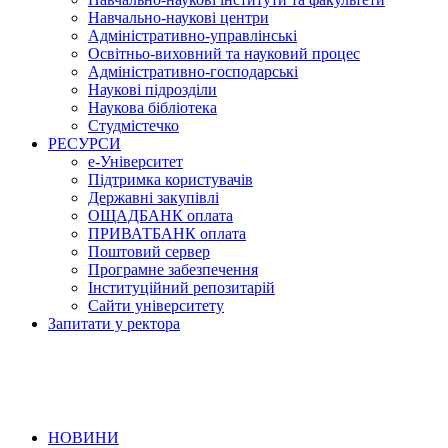
Навчально-наукові центри
Адміністративно-управлінські
Освітньо-виховний та науковий процес
Адміністративно-господарські
Наукові підрозділи
Наукова бібліотека
Студмістечко
РЕСУРСИ
е-Університет
Підтримка користувачів
Державні закупівлі
ОЩАДБАНК оплата
ПРИВАТБАНК оплата
Поштовий сервер
Програмне забезпечення
Інституційний репозитарій
Сайти університету
Запитати у ректора
НОВИНИ