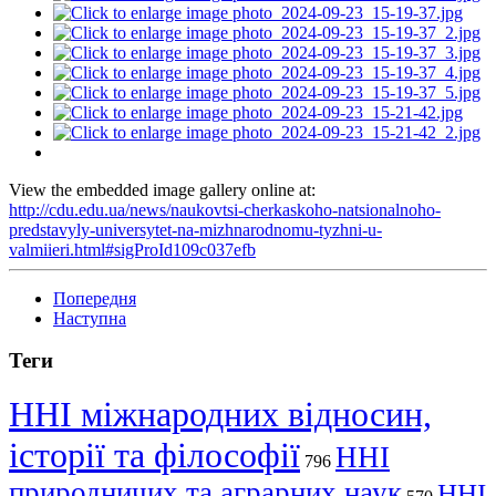
View the embedded image gallery online at:
http://cdu.edu.ua/news/naukovtsi-cherkaskoho-natsionalnoho-
predstavyly-universytet-na-mizhnarodnomu-tyzhni-u-
valmiieri.html#sigProId109c037efb
Попередня
Наступна
Теги
ННІ міжнародних відносин,
історії та філософії
ННІ
796
природничих та аграрних наук
ННІ