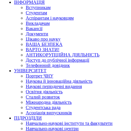
ІНФОРМАЦІЯ
Вступникам
Студентам
Аспірантам і науковцям
Викладачам
Вакансії
Документи
Цікаво про науку
ВАША БЕЗПЕКА
ВАРТО ЗНАТИ!
АНТИКОРУПЦІЙНА ДІЯЛЬНІСТЬ
Доступ до публічної інформації
Телефонний довідник
УНІВЕРСИТЕТ
Портрет ЧНУ
Наукова й інноваційна діяльність
Наукові періодичні видання
Освітня діяльність
Сталий розвиток
Міжнародна діяльність
Студентська рада
Асоціація випускників
ПІДРОЗДІЛИ
Навчально-наукові інститути та факультети
Навчально-наукові центри