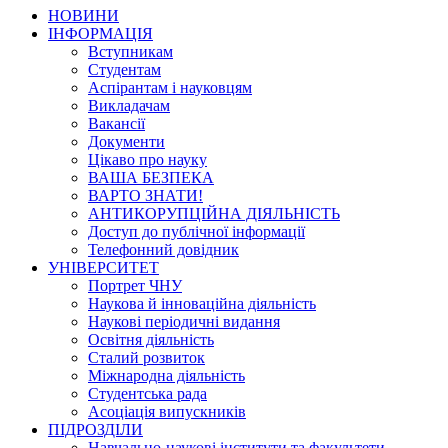
НОВИНИ
ІНФОРМАЦІЯ
Вступникам
Студентам
Аспірантам і науковцям
Викладачам
Вакансії
Документи
Цікаво про науку
ВАША БЕЗПЕКА
ВАРТО ЗНАТИ!
АНТИКОРУПЦІЙНА ДІЯЛЬНІСТЬ
Доступ до публічної інформації
Телефонний довідник
УНІВЕРСИТЕТ
Портрет ЧНУ
Наукова й інноваційна діяльність
Наукові періодичні видання
Освітня діяльність
Сталий розвиток
Міжнародна діяльність
Студентська рада
Асоціація випускників
ПІДРОЗДІЛИ
Навчально-наукові інститути та факультети