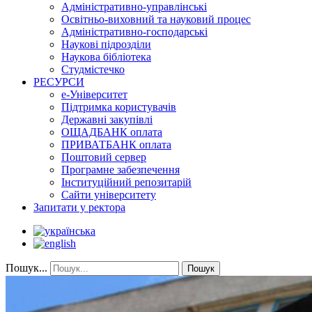
Адміністративно-управлінські
Освітньо-виховний та науковий процес
Адміністративно-господарські
Наукові підрозділи
Наукова бібліотека
Студмістечко
РЕСУРСИ
е-Університет
Підтримка користувачів
Державні закупівлі
ОЩАДБАНК оплата
ПРИВАТБАНК оплата
Поштовий сервер
Програмне забезпечення
Інституційний репозитарій
Сайти університету
Запитати у ректора
Пошук...
Пошук