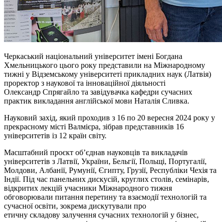
Черкаський національний університет імені Богдана
Хмельницького цього року представили на Міжнародному
тижні у
Відземському
університеті прикладних наук (Латвія)
проректор з наукової та інноваційної діяльності
Олександр
Спрягайло
та завідувачка кафедри сучасних
практик викладання англійської мови Наталія Сливка.
Науковий захід, який проходив з 16 по 20 вересня 2024 року у
прекрасному місті
Валмієра
, зібрав представників 16
університетів із 12 країн світу.
Масштабний проєкт об’єднав науковців та викладачів
університетів з Латвії, України, Бельгії, Польщі, Португалії,
Молдови, Албанії, Румунії, Єгипту, Грузії, Республіки Чехія та
Індії. Під час панельних дискусій, круглих столів, семінарів,
відкритих лекцій учасники Міжнародного тижня
обговорювали питання перетину та взаємодії технологій та
сучасної освіти, зокрема дискутували про
етичну
складову
залучення сучасних технологій у бізнес,