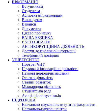
ІНФОРМАЦІЯ
Вступникам
Студентам
Аспірантам і науковцям
Викладачам
Вакансії
Документи
Цікаво про науку
ВАША БЕЗПЕКА
ВАРТО ЗНАТИ!
АНТИКОРУПЦІЙНА ДІЯЛЬНІСТЬ
Доступ до публічної інформації
Телефонний довідник
УНІВЕРСИТЕТ
Портрет ЧНУ
Наукова й інноваційна діяльність
Наукові періодичні видання
Освітня діяльність
Сталий розвиток
Міжнародна діяльність
Студентська рада
Асоціація випускників
ПІДРОЗДІЛИ
Навчально-наукові інститути та факультети
Навчально-наукові центри