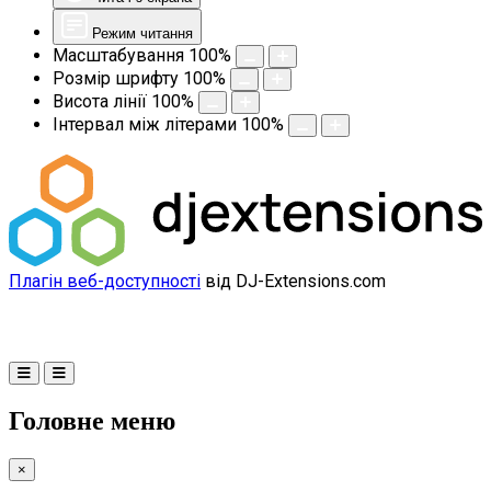
Режим читання
Масштабування
100
%
Розмір шрифту
100
%
Висота лінії
100
%
Інтервал між літерами
100
%
Плагін веб-доступності
від DJ-Extensions.com
Головне меню
×