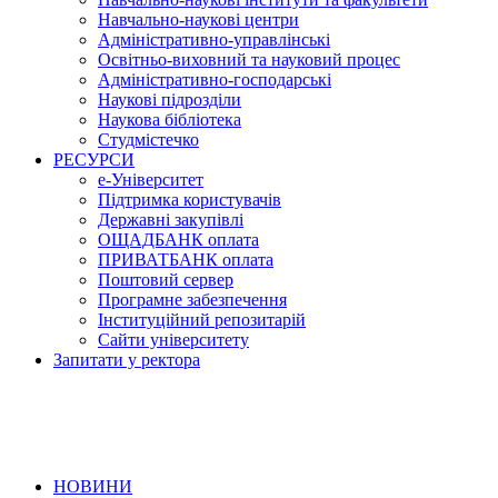
Навчально-наукові центри
Адміністративно-управлінські
Освітньо-виховний та науковий процес
Адміністративно-господарські
Наукові підрозділи
Наукова бібліотека
Студмістечко
РЕСУРСИ
е-Університет
Підтримка користувачів
Державні закупівлі
ОЩАДБАНК оплата
ПРИВАТБАНК оплата
Поштовий сервер
Програмне забезпечення
Інституційний репозитарій
Сайти університету
Запитати у ректора
НОВИНИ