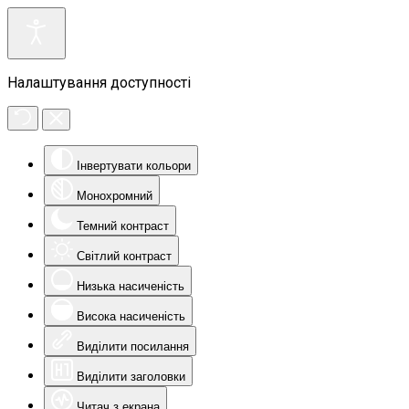
Налаштування доступності
Інвертувати кольори
Монохромний
Темний контраст
Світлий контраст
Низька насиченість
Висока насиченість
Виділити посилання
Виділити заголовки
Читач з екрана