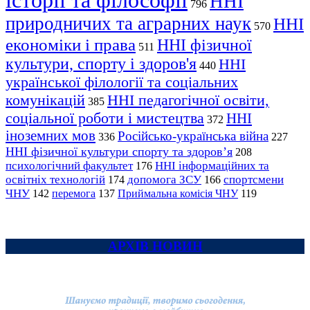
історії та філософії
ННІ
796
природничих та аграрних наук
ННІ
570
економіки і права
ННІ фізичної
511
культури, спорту і здоров'я
ННІ
440
української філології та соціальних
комунікацій
ННІ педагогічної освіти,
385
соціальної роботи і мистецтва
ННІ
372
іноземних мов
Російсько-українська війна
336
227
ННІ фізичної культури спорту та здоров’я
208
психологічний факультет
ННІ інформаційних та
176
освітніх технологій
допомога ЗСУ
спортсмени
174
166
ЧНУ
перемога
142
137
Приймальна комісія ЧНУ
119
АРХІВ НОВИН