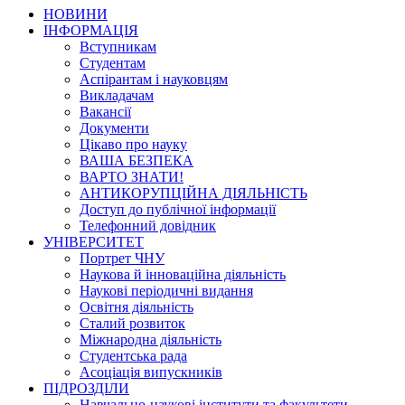
НОВИНИ
ІНФОРМАЦІЯ
Вступникам
Студентам
Аспірантам і науковцям
Викладачам
Вакансії
Документи
Цікаво про науку
ВАША БЕЗПЕКА
ВАРТО ЗНАТИ!
АНТИКОРУПЦІЙНА ДІЯЛЬНІСТЬ
Доступ до публічної інформації
Телефонний довідник
УНІВЕРСИТЕТ
Портрет ЧНУ
Наукова й інноваційна діяльність
Наукові періодичні видання
Освітня діяльність
Сталий розвиток
Міжнародна діяльність
Студентська рада
Асоціація випускників
ПІДРОЗДІЛИ
Навчально-наукові інститути та факультети