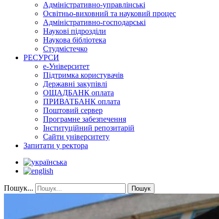
Адміністративно-управлінські
Освітньо-виховний та науковий процес
Адміністративно-господарські
Наукові підрозділи
Наукова бібліотека
Студмістечко
РЕСУРСИ
е-Університет
Підтримка користувачів
Державні закупівлі
ОЩАДБАНК оплата
ПРИВАТБАНК оплата
Поштовий сервер
Програмне забезпечення
Інституційний репозитарій
Сайти університету
Запитати у ректора
Пошук...
Пошук