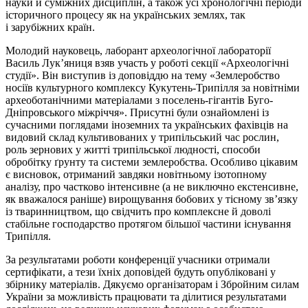
науки й суміжних дисциплін, а також усі хронологічні періоди
історичного процесу як на українських землях, так
і
зарубіжних
країн.
Молодий науковець, лаборант археологічної лабораторії
Василь Лук’яниця взяв участь у роботі секції «Археологічні
студії». Він виступив із доповіддю на тему «Землеробство
носіїв культурного комплексу
Кукутень-Трипілля
за новітніми
археоботанічними матеріалами з поселень-гігантів
Буго-
Дніпровського
міжріччя». Присутні були ознайомлені із
сучасними поглядами іноземних та українських фахівців на
видовий склад культивованих у трипільський час рослин,
роль зернових у житті трипільської людності, способи
обробітку ґрунту та системи землеробства. Особливо цікавим
є висновок, отриманий завдяки новітньому ізотопному
аналізу, про частково інтенсивне (а не виключно екстенсивне,
як вважалося раніше) вирощування бобових у тісному зв’язку
із тваринництвом, що свідчить про комплексне й доволі
стабільне господарство протягом більшої частини існування
Трипілля.
За результатами роботи конференції учасники отримали
сертифікати, а тези їхніх доповідей будуть опубліковані у
збірнику матеріалів. Дякуємо організаторам і Збройним силам
України за можливість працювати та ділитися результатами