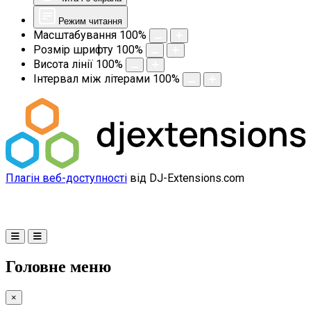
Режим читання
Масштабування
100
%
Розмір шрифту
100
%
Висота лінії
100
%
Інтервал між літерами
100
%
Плагін веб-доступності
від DJ-Extensions.com
Головне меню
×