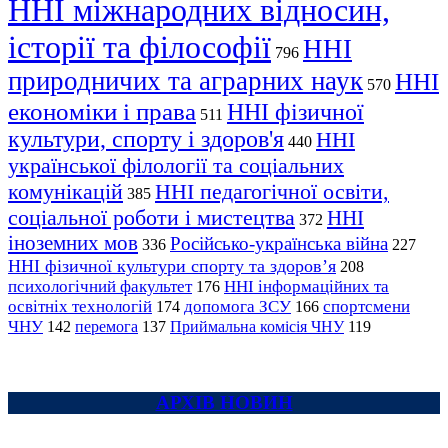
ННІ міжнародних відносин,
історії та філософії
ННІ
796
природничих та аграрних наук
ННІ
570
економіки і права
ННІ фізичної
511
культури, спорту і здоров'я
ННІ
440
української філології та соціальних
комунікацій
ННІ педагогічної освіти,
385
соціальної роботи і мистецтва
ННІ
372
іноземних мов
Російсько-українська війна
336
227
ННІ фізичної культури спорту та здоров’я
208
психологічний факультет
ННІ інформаційних та
176
освітніх технологій
допомога ЗСУ
спортсмени
174
166
ЧНУ
перемога
142
137
Приймальна комісія ЧНУ
119
АРХІВ НОВИН