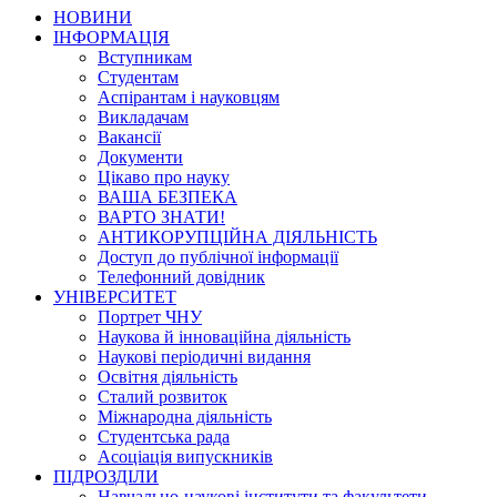
НОВИНИ
ІНФОРМАЦІЯ
Вступникам
Студентам
Аспірантам і науковцям
Викладачам
Вакансії
Документи
Цікаво про науку
ВАША БЕЗПЕКА
ВАРТО ЗНАТИ!
АНТИКОРУПЦІЙНА ДІЯЛЬНІСТЬ
Доступ до публічної інформації
Телефонний довідник
УНІВЕРСИТЕТ
Портрет ЧНУ
Наукова й інноваційна діяльність
Наукові періодичні видання
Освітня діяльність
Сталий розвиток
Міжнародна діяльність
Студентська рада
Асоціація випускників
ПІДРОЗДІЛИ
Навчально-наукові інститути та факультети