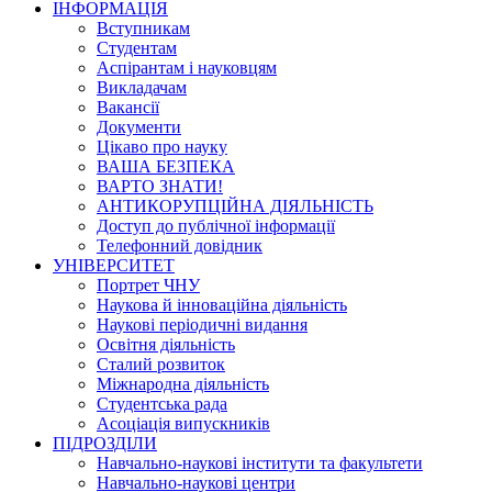
ІНФОРМАЦІЯ
Вступникам
Студентам
Аспірантам і науковцям
Викладачам
Вакансії
Документи
Цікаво про науку
ВАША БЕЗПЕКА
ВАРТО ЗНАТИ!
АНТИКОРУПЦІЙНА ДІЯЛЬНІСТЬ
Доступ до публічної інформації
Телефонний довідник
УНІВЕРСИТЕТ
Портрет ЧНУ
Наукова й інноваційна діяльність
Наукові періодичні видання
Освітня діяльність
Сталий розвиток
Міжнародна діяльність
Студентська рада
Асоціація випускників
ПІДРОЗДІЛИ
Навчально-наукові інститути та факультети
Навчально-наукові центри