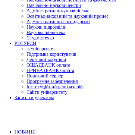
Навчально-наукові центри
Адміністративно-управлінські
Освітньо-виховний та науковий процес
Адміністративно-господарські
Наукові підрозділи
Наукова бібліотека
Студмістечко
РЕСУРСИ
е-Університет
Підтримка користувачів
Державні закупівлі
ОЩАДБАНК оплата
ПРИВАТБАНК оплата
Поштовий сервер
Програмне забезпечення
Інституційний репозитарій
Сайти університету
Запитати у ректора
НОВИНИ