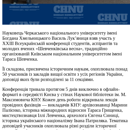
Науковець Черкаського національного університету імені
Богдана Хмельницького Василь Лук’яниця взяв участь у
XXIII Всеукраїнській конференції студентів, аспірантів та
молодих вчених «Шевченківська весна», традиційно
організованій Київським національним університетом імені
Тараса Шевченка.
Її
складова
, присвячена історичним наукам, охоплювала понад
50 учасників із закладів вищої освіти з усіх регіонів України,
доповіді яких були розподілені за 11 секціями.
Конференція тривала протягом 5 днів виключно в офлайн-
форматі в середмісті Києва у стінах Наукової бібліотеки ім. М.
Максимовича КНУ. Кожен день роботи відкривала лекція
провідних фахівців — викладачів КНУ: архівознавиці Марини
Палієнко, історика міжнародних відносин Тараса Грищенка,
мистецтвознавця Іллі Левченка, археолога Євгена Синиці,
історика українського націоналізму Івана Патриляка. Тематика
доповідей учасників охоплювала різні розділи історичної