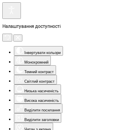
Налаштування доступності
Інвертувати кольори
Монохромний
Темний контраст
Світлий контраст
Низька насиченість
Висока насиченість
Виділити посилання
Виділити заголовки
Читач з екрана