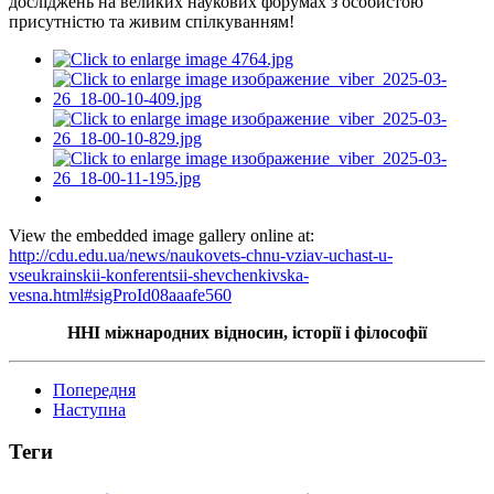
досліджень на великих наукових форумах з особистою
присутністю та живим спілкуванням!
View the embedded image gallery online at:
http://cdu.edu.ua/news/naukovets-chnu-vziav-uchast-u-
vseukrainskii-konferentsii-shevchenkivska-
vesna.html#sigProId08aaafe560
ННІ міжнародних відносин, історії
і
філософії
Попередня
Наступна
Теги