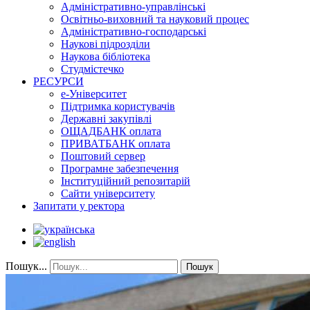
Адміністративно-управлінські
Освітньо-виховний та науковий процес
Адміністративно-господарські
Наукові підрозділи
Наукова бібліотека
Студмістечко
РЕСУРСИ
е-Університет
Підтримка користувачів
Державні закупівлі
ОЩАДБАНК оплата
ПРИВАТБАНК оплата
Поштовий сервер
Програмне забезпечення
Інституційний репозитарій
Сайти університету
Запитати у ректора
Пошук...
Пошук