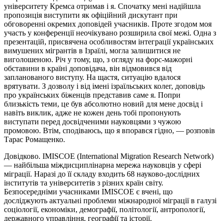
університету
Кремса
отримав і я. Спочатку мені надійшла
пропозиція виступити як офіційний дискутант при
обговоренні окремих доповідей учасників. Проте згодом моя
участь у конференції неочікувано розширила свої межі. Одна з
презентацій, присвячена особливостям інтеграції українських
вимушених мігрантів в Ізраїлі, могла залишитися не
виголошеною. Річ у тому, що, з огляду на форс-мажорні
обставини в країні доповідача, він відмовився від
запланованого виступу. На щастя, ситуацію вдалося
врятувати. З дозволу і від імені ізраїльських колег, доповідь
про українських біженців представив саме я. Попри
близькість теми, це був абсолютно новий для мене досвід і
навіть виклик, адже не кожен день тобі пропонують
виступати перед досвідченими науковцями з чужою
промовою. Втім, сподіваюсь, що я впорався гідно, — розповів
Тарас Ромащенко.
Довідково. IMISCOE (International Migration Research Network)
— найбільша міждисциплінарна мережа науковців у сфері
міграції. Наразі до її складу входить 68 науково-дослідних
інститутів та університетів з різних країн світу.
Безпосередніми учасниками IMISCOE є вчені, що
досліджують актуальні проблеми міжнародної міграції в галузі
соціології, економіки, демографії, політології, антропології,
державного управління, географії та історії.