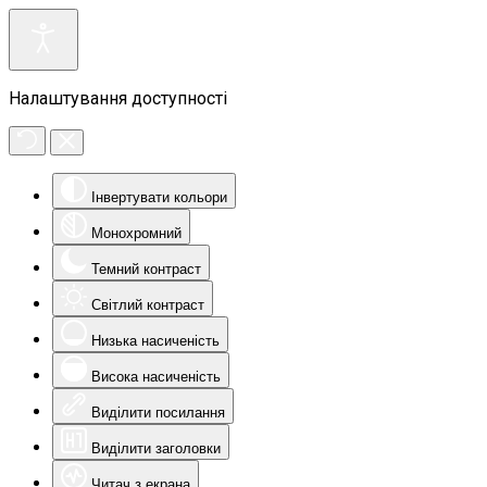
Налаштування доступності
Інвертувати кольори
Монохромний
Темний контраст
Світлий контраст
Низька насиченість
Висока насиченість
Виділити посилання
Виділити заголовки
Читач з екрана