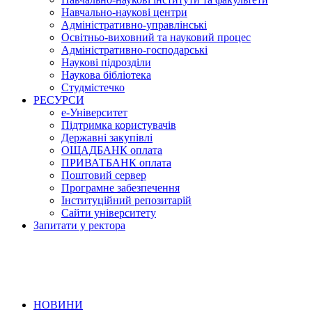
Навчально-наукові центри
Адміністративно-управлінські
Освітньо-виховний та науковий процес
Адміністративно-господарські
Наукові підрозділи
Наукова бібліотека
Студмістечко
РЕСУРСИ
е-Університет
Підтримка користувачів
Державні закупівлі
ОЩАДБАНК оплата
ПРИВАТБАНК оплата
Поштовий сервер
Програмне забезпечення
Інституційний репозитарій
Сайти університету
Запитати у ректора
НОВИНИ