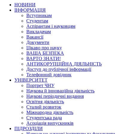
НОВИНИ
ІНФОРМАЦІЯ
Вступникам
Студентам
Аспірантам і науковцям
Викладачам
Вакансії
Документи
Цікаво про науку
ВАША БЕЗПЕКА
ВАРТО ЗНАТИ!
АНТИКОРУПЦІЙНА ДІЯЛЬНІСТЬ
Доступ до публічної інформації
Телефонний довідник
УНІВЕРСИТЕТ
Портрет ЧНУ
Наукова й інноваційна діяльність
Наукові періодичні видання
Освітня діяльність
Сталий розвиток
Міжнародна діяльність
Студентська рада
Асоціація випускників
ПІДРОЗДІЛИ
Навчально-наукові інститути та факультети