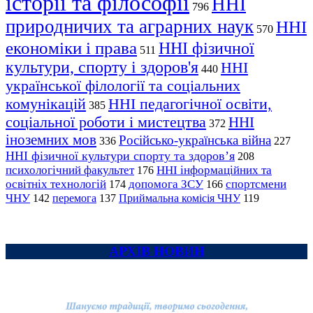
історії та філософії
ННІ
796
природничих та аграрних наук
ННІ
570
економіки і права
ННІ фізичної
511
культури, спорту і здоров'я
ННІ
440
української філології та соціальних
комунікацій
ННІ педагогічної освіти,
385
соціальної роботи і мистецтва
ННІ
372
іноземних мов
Російсько-українська війна
336
227
ННІ фізичної культури спорту та здоров’я
208
психологічний факультет
ННІ інформаційних та
176
освітніх технологій
допомога ЗСУ
спортсмени
174
166
ЧНУ
перемога
142
137
Приймальна комісія ЧНУ
119
АРХІВ НОВИН