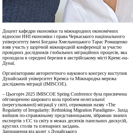
Доцент кафедри економіки та міжнародних економічних
відносин ННІ економіки
і
права Черкаського національного
університету імені Богдана Хмельницького Тарас Ромащенко
взяв участь у щорічній міжнародній конференції за участю
провідних дослідників глобальних міграційних процесів, яка
проходила в середині березня в австрійському місті
Кремс-на-
Дунаї
.
Організаторами авторитетного наукового конгресу виступив
Дунайський університет
Кремса
та Міжнародна мережа
досліджень міграції (IMISCOE).
– Цьогоріч 2025 IMISCOE Spring Conference була присвячена
обговоренню широкого кола проблем нелегальної
(нерегульованої) міграції у світі, отримавши назву «The
Regularity of Irregularity: Rethinking Migration Paradigms». Захід
вийшов по-справжньому представницьким, зібравши знаних
експертів з ЄС та світу в межах десятків панельних дискусій,
круглих столів та пленарних засідань.
Запрошення від колег з Дунайського