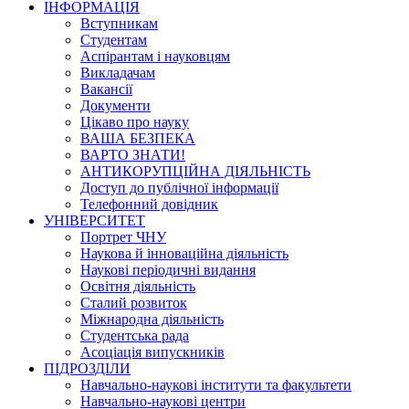
ІНФОРМАЦІЯ
Вступникам
Студентам
Аспірантам і науковцям
Викладачам
Вакансії
Документи
Цікаво про науку
ВАША БЕЗПЕКА
ВАРТО ЗНАТИ!
АНТИКОРУПЦІЙНА ДІЯЛЬНІСТЬ
Доступ до публічної інформації
Телефонний довідник
УНІВЕРСИТЕТ
Портрет ЧНУ
Наукова й інноваційна діяльність
Наукові періодичні видання
Освітня діяльність
Сталий розвиток
Міжнародна діяльність
Студентська рада
Асоціація випускників
ПІДРОЗДІЛИ
Навчально-наукові інститути та факультети
Навчально-наукові центри