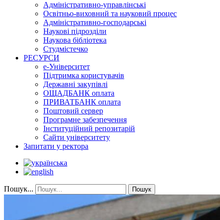
Адміністративно-управлінські
Освітньо-виховний та науковий процес
Адміністративно-господарські
Наукові підрозділи
Наукова бібліотека
Студмістечко
РЕСУРСИ
е-Університет
Підтримка користувачів
Державні закупівлі
ОЩАДБАНК оплата
ПРИВАТБАНК оплата
Поштовий сервер
Програмне забезпечення
Інституційний репозитарій
Сайти університету
Запитати у ректора
Пошук...
Пошук