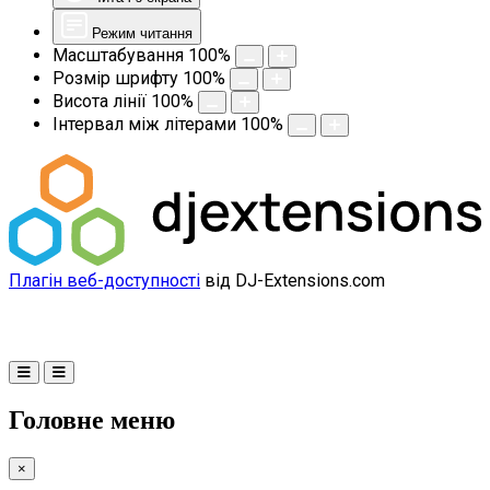
Режим читання
Масштабування
100
%
Розмір шрифту
100
%
Висота лінії
100
%
Інтервал між літерами
100
%
Плагін веб-доступності
від DJ-Extensions.com
Головне меню
×