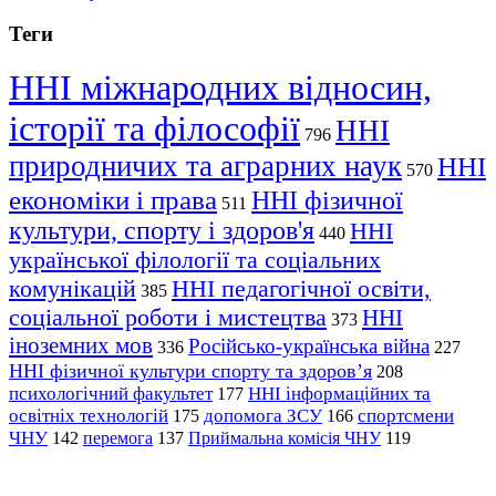
Теги
ННІ міжнародних відносин,
історії та філософії
ННІ
796
природничих та аграрних наук
ННІ
570
економіки і права
ННІ фізичної
511
культури, спорту і здоров'я
ННІ
440
української філології та соціальних
комунікацій
ННІ педагогічної освіти,
385
соціальної роботи і мистецтва
ННІ
373
іноземних мов
Російсько-українська війна
336
227
ННІ фізичної культури спорту та здоров’я
208
психологічний факультет
ННІ інформаційних та
177
освітніх технологій
допомога ЗСУ
спортсмени
175
166
ЧНУ
перемога
142
137
Приймальна комісія ЧНУ
119