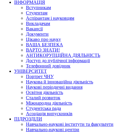
ІНФОРМАЦІЯ
Вступникам
Студентам
Аспірантам і науковцям
Викладачам
Вакансії
Документи
Цікаво про науку
ВАША БЕЗПЕКА
ВАРТО ЗНАТИ!
АНТИКОРУПЦІЙНА ДІЯЛЬНІСТЬ
Доступ до публічної інформації
Телефонний довідник
УНІВЕРСИТЕТ
Портрет ЧНУ
Наукова й інноваційна діяльність
Наукові періодичні видання
Освітня діяльність
Сталий розвиток
Міжнародна діяльність
Студентська рада
Асоціація випускників
ПІДРОЗДІЛИ
Навчально-наукові інститути та факультети
Навчально-наукові центри