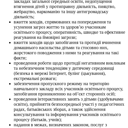
закладах загальної середньої освіти, недопущення
втягнення дітей у протиправну діяльність, пияцтво,
жебрацтво, наркоманію та іншу антигромадську
діяльність;
вжиття заходів, спрямованих на попередження та
усунення загроз життю та здоров’ю учасникам
освітнього процесу, оперативність, швидке та ефективне
реагування на ймовірні загрози;
вжиття заходів щодо запобігання та протидії вчинення
домашнього насильства дітьми та стосовно них,
жорстокого поводження з ними та реагування на такі
факти;
проведення роботи щодо протидії негативним викликам
та небезпечним тенденціям у дитячому середовищі
(безпека в мережі Інтернет, булінг (цькування),
екстремальні розваги;
забезпечення пропускного режиму на територію
навчального закладу всіх учасників освітнього процесу,
запобігання проникненню на об’єкт сторонніх осіб;
проведення інтерактивних занять з дітьми (здобувачами
освіти), прийняття безпосередньої участі у педагогічних
радах, батьківських зборах, а також здійснення
консультування та інформування учасників освітнього
процесу (батьків, учнів);
надання в межах, визначених законом, послуг з