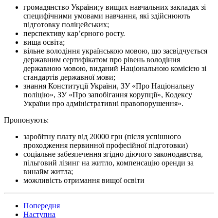
громадянство України;у вищих навчальних закладах зі
специфічними умовами навчання, які здійснюють
підготовку поліцейських;
перспективу кар’єрного росту.
вища освіта;
вільне володіння українською мовою, що засвідчується
державним сертифікатом про рівень володіння
державною мовою, виданий Національною комісією зі
стандартів державної мови;
знання Конституції України, ЗУ «Про Національну
поліцію», ЗУ «Про запобігання корупції», Кодексу
України про адміністративні правопорушення».
Пропонують:
заробітну плату від 20000 грн (після успішного
проходження первинної професійної підготовки)
соціальне забезпечення згідно діючого законодавства,
пільговий лізинг на житло, компенсацію оренди за
винайм житла;
можливість отримання вищої освіти
Попередня
Наступна