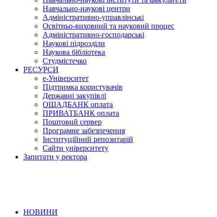
Навчально-наукові центри
Адміністративно-управлінські
Освітньо-виховний та науковий процес
Адміністративно-господарські
Наукові підрозділи
Наукова бібліотека
Студмістечко
РЕСУРСИ
е-Університет
Підтримка користувачів
Державні закупівлі
ОЩАДБАНК оплата
ПРИВАТБАНК оплата
Поштовий сервер
Програмне забезпечення
Інституційний репозитарій
Сайти університету
Запитати у ректора
НОВИНИ