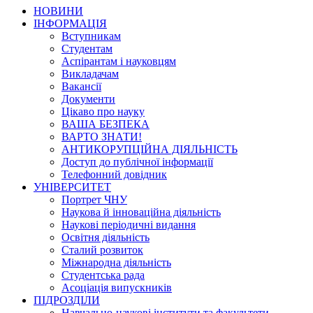
НОВИНИ
ІНФОРМАЦІЯ
Вступникам
Студентам
Аспірантам і науковцям
Викладачам
Вакансії
Документи
Цікаво про науку
ВАША БЕЗПЕКА
ВАРТО ЗНАТИ!
АНТИКОРУПЦІЙНА ДІЯЛЬНІСТЬ
Доступ до публічної інформації
Телефонний довідник
УНІВЕРСИТЕТ
Портрет ЧНУ
Наукова й інноваційна діяльність
Наукові періодичні видання
Освітня діяльність
Сталий розвиток
Міжнародна діяльність
Студентська рада
Асоціація випускників
ПІДРОЗДІЛИ
Навчально-наукові інститути та факультети