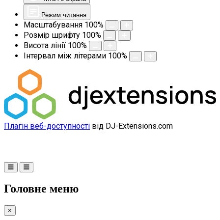
Режим читання
Масштабування
100
%
Розмір шрифту
100
%
Висота лінії
100
%
Інтервал між літерами
100
%
Плагін веб-доступності
від DJ-Extensions.com
Головне меню
×