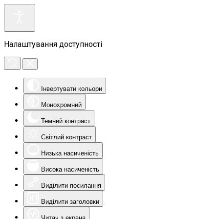
Налаштування доступності
Інвертувати кольори
Монохромний
Темний контраст
Світлий контраст
Низька насиченість
Висока насиченість
Виділити посилання
Виділити заголовки
Читач з екрана