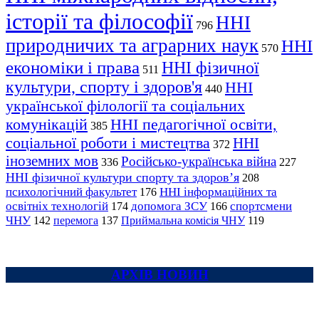
історії та філософії
ННІ
796
природничих та аграрних наук
ННІ
570
економіки і права
ННІ фізичної
511
культури, спорту і здоров'я
ННІ
440
української філології та соціальних
комунікацій
ННІ педагогічної освіти,
385
соціальної роботи і мистецтва
ННІ
372
іноземних мов
Російсько-українська війна
336
227
ННІ фізичної культури спорту та здоров’я
208
психологічний факультет
ННІ інформаційних та
176
освітніх технологій
допомога ЗСУ
спортсмени
174
166
ЧНУ
перемога
142
137
Приймальна комісія ЧНУ
119
АРХІВ НОВИН