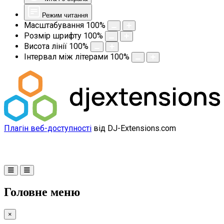
Режим читання
Масштабування
100
%
Розмір шрифту
100
%
Висота лінії
100
%
Інтервал між літерами
100
%
Плагін веб-доступності
від DJ-Extensions.com
Головне меню
×