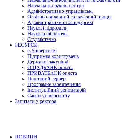
Навчально-наукові центри
Адміністративно-управлінські
Освітньо-виховний та науковий процес
Адміністративно-господарські
Наукові підрозділи
Наукова бібліотека
Студмістечко
РЕСУРСИ
е-Університет
Підтримка користувачів
Державні закупівлі
ОЩАДБАНК оплата
ПРИВАТБАНК оплата
Поштовий сервер
Програмне забезпечення
Інституційний репозитарій
Сайти університету
Запитати у ректора
НОВИНИ