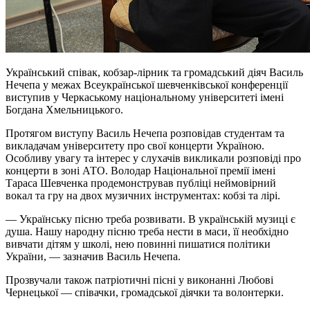
Український співак, кобзар-лірник та громадський діяч Василь
Нечепа у межах Всеукраїнської шевченківської конференції
виступив у Черкаському національному університеті імені
Богдана Хмельницького.
Протягом виступу Василь Нечепа розповідав студентам та
викладачам університету про свої концерти Україною.
Особливу увагу та інтерес у слухачів викликали розповіді про
концерти в зоні АТО. Володар Національної премії імені
Тараса Шевченка продемонстрував публіці неймовірний
вокал та гру на двох музичних інструментах: кобзі та лірі.
— Українську пісню треба розвивати. В українській музиці є
душа. Нашу народну пісню треба нести в маси, її необхідно
вивчати дітям у школі, нею повинні пишатися політики
України, — зазначив Василь Нечепа.
Прозвучали також патріотичні пісні у виконанні Любові
Чернецької — співачки, громадської діячки та волонтерки.