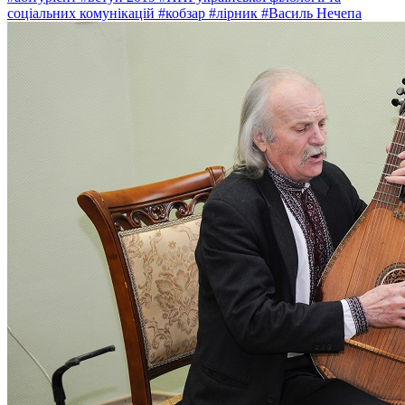
соціальних комунікацій
#кобзар
#лірник
#Василь Нечепа