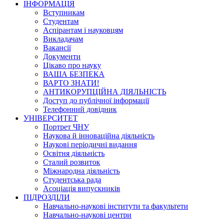
ІНФОРМАЦІЯ
Вступникам
Студентам
Аспірантам і науковцям
Викладачам
Вакансії
Документи
Цікаво про науку
ВАША БЕЗПЕКА
ВАРТО ЗНАТИ!
АНТИКОРУПЦІЙНА ДІЯЛЬНІСТЬ
Доступ до публічної інформації
Телефонний довідник
УНІВЕРСИТЕТ
Портрет ЧНУ
Наукова й інноваційна діяльність
Наукові періодичні видання
Освітня діяльність
Сталий розвиток
Міжнародна діяльність
Студентська рада
Асоціація випускників
ПІДРОЗДІЛИ
Навчально-наукові інститути та факультети
Навчально-наукові центри