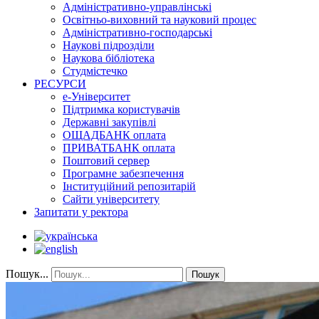
Адміністративно-управлінські
Освітньо-виховний та науковий процес
Адміністративно-господарські
Наукові підрозділи
Наукова бібліотека
Студмістечко
РЕСУРСИ
е-Університет
Підтримка користувачів
Державні закупівлі
ОЩАДБАНК оплата
ПРИВАТБАНК оплата
Поштовий сервер
Програмне забезпечення
Інституційний репозитарій
Сайти університету
Запитати у ректора
Пошук...
Пошук