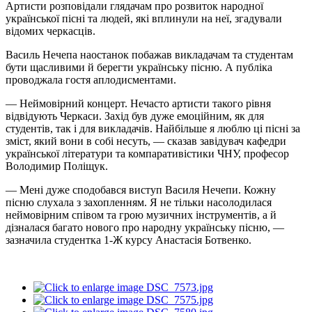
Артисти розповідали глядачам про розвиток народної
української пісні та людей, які вплинули на неї, згадували
відомих черкасців.
Василь Нечепа наостанок побажав викладачам та студентам
бути щасливими й берегти українську пісню. А публіка
проводжала гостя аплодисментами.
— Неймовірний концерт. Нечасто артисти такого рівня
відвідують Черкаси. Захід був дуже емоційним, як для
студентів, так і для викладачів. Найбільше я люблю ці пісні за
зміст, який вони в собі несуть, — сказав завідувач кафедри
української літератури та компаративістики ЧНУ, професор
Володимир Поліщук.
— Мені дуже сподобався виступ Василя Нечепи. Кожну
пісню слухала з захопленням. Я не тільки насолодилася
неймовірним співом та грою музичних інструментів, а й
дізналася багато нового про народну українську пісню, —
зазначила студентка 1-Ж курсу Анастасія Ботвенко.