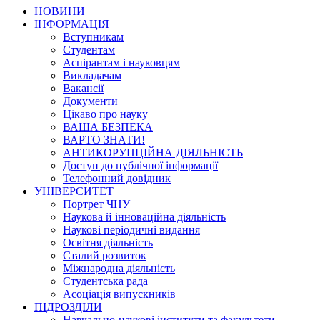
НОВИНИ
ІНФОРМАЦІЯ
Вступникам
Студентам
Аспірантам і науковцям
Викладачам
Вакансії
Документи
Цікаво про науку
ВАША БЕЗПЕКА
ВАРТО ЗНАТИ!
АНТИКОРУПЦІЙНА ДІЯЛЬНІСТЬ
Доступ до публічної інформації
Телефонний довідник
УНІВЕРСИТЕТ
Портрет ЧНУ
Наукова й інноваційна діяльність
Наукові періодичні видання
Освітня діяльність
Сталий розвиток
Міжнародна діяльність
Студентська рада
Асоціація випускників
ПІДРОЗДІЛИ
Навчально-наукові інститути та факультети