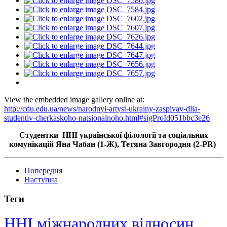
View the embedded image gallery online at:
http://cdu.edu.ua/news/narodnyi-artyst-ukrainy-zaspivav-dlia-
studentiv-cherkaskoho-natsionalnoho.html#sigProId051bbc3e26
Студентки
ННІ української філології та соціальних
комунікацій
Яна Чабан (
1-Ж), Тетяна Завгородня (2-PR)
Попередня
Наступна
Теги
ННІ міжнародних відносин,