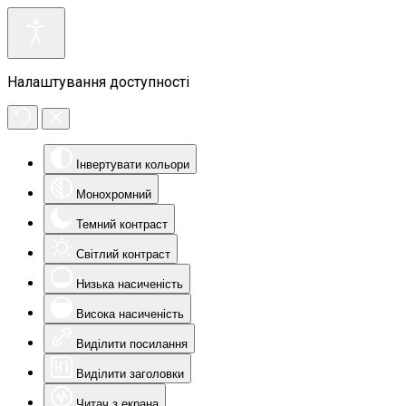
Налаштування доступності
Інвертувати кольори
Монохромний
Темний контраст
Світлий контраст
Низька насиченість
Висока насиченість
Виділити посилання
Виділити заголовки
Читач з екрана