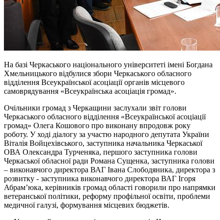
На базі Черкаського національного університеті імені Богдана
Хмельницького відбулися збори Черкаського обласного
відділення Всеукраїнської асоціації органів місцевого
самоврядування «Всеукраїнська асоціація громад».
Очільники громад з Черкащини заслухали звіт голови
Черкаського обласного відділення «Всеукраїнської асоціації
громад» Олега Кошового про виконану впродовж року
роботу. У ході діалогу за участю народного депутата України
Віталія Войцехівського, заступника начальника Черкаської
ОВА Олександра Турченяка, першого заступника голови
Черкаської обласної ради Романа Сущенка, заступника голови
– виконавчого директора ВАГ Івана Слободяника, директора з
розвитку - заступника виконавчого директора ВАГ Ігоря
Абрам’юка, керівників громад області говорили про напрямки
ветеранської політики, реформу профільної освіти, проблеми
медичної галузі, формування місцевих бюджетів.