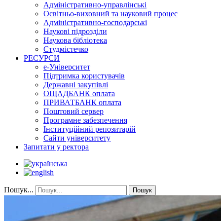
Адміністративно-управлінські
Освітньо-виховний та науковий процес
Адміністративно-господарські
Наукові підрозділи
Наукова бібліотека
Студмістечко
РЕСУРСИ
е-Університет
Підтримка користувачів
Державні закупівлі
ОЩАДБАНК оплата
ПРИВАТБАНК оплата
Поштовий сервер
Програмне забезпечення
Інституційний репозитарій
Сайти університету
Запитати у ректора
Пошук...
Пошук