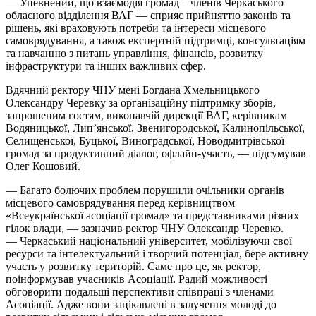
— Упевнений, що взаємодія громад – членів Черкаського
обласного відділення ВАГ — сприяє прийняттю законів та
рішень, які враховують потреби та інтереси місцевого
самоврядування, а також експертній підтримці, консультаціям
та навчанню з питань управління, фінансів, розвитку
інфраструктури та інших важливих сфер.
Вдячний ректору ЧНУ мені Богдана Хмельницького
Олександру Черевку за організаційну підтримку зборів,
запрошеним гостям, виконавчій дирекції ВАГ, керівникам
Водяницької, Лип’янської, Звенигородської, Калинопільської,
Селищенської, Буцької, Виноградської, Новодмитрівської
громад за продуктивний діалог, офлайн-участь, — підсумував
Олег Кошовий.
— Багато болючих проблем порушили очільники органів
місцевого самоврядування перед керівництвом
«Всеукраїнської асоціації громад» та представниками різних
гілок влади, — зазначив ректор ЧНУ Олександр Черевко.
— Черкаський національний університет, мобілізуючи свої
ресурси та інтелектуальний і творчий потенціал, бере активну
участь у розвитку територій. Саме про це, як ректор,
поінформував учасників Асоціації. Радий можливості
обговорити подальші перспективи співпраці з членами
Асоціації. Адже вони зацікавлені в залучення молоді до