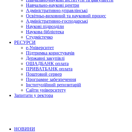
Навчально-наукові центри
Адміністративно-управлінські
Освітньо-виховний та науковий процес
Адміністративно-господарські
Наукові підрозділи
Наукова бібліотека
Студмістечко
РЕСУРСИ
е-Університет
Підтримка користувачів
Державні закупівлі
ОЩАДБАНК оплата
ПРИВАТБАНК оплата
Поштовий сервер
Програмне забезпечення
Інституційний репозитарій
Сайти університету
Запитати у ректора
НОВИНИ