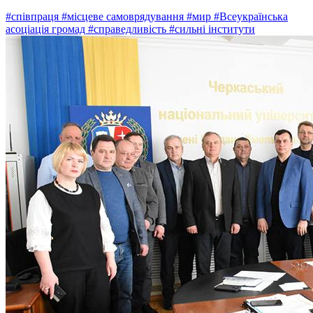
#співпраця
#місцеве самоврядування
#мир
#Всеукраїнська
асоціація громад
#справедливість
#сильні інститути