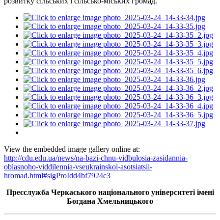
розвитку сільських і сільсько-міських громад.
View the embedded image gallery online at:
http://cdu.edu.ua/news/na-bazi-chnu-vidbulosia-zasidannia-
oblasnoho-viddilennia-vseukrainskoi-asotsiatsii-
hromad.html#sigProIdd4bf7924c3
Пресслужба Черкаського національного університеті імені
Богдана Хмельницького