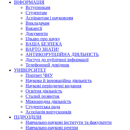
ІНФОРМАЦІЯ
Вступникам
Студентам
Аспірантам і науковцям
Викладачам
Вакансії
Документи
Цікаво про науку
ВАША БЕЗПЕКА
ВАРТО ЗНАТИ!
АНТИКОРУПЦІЙНА ДІЯЛЬНІСТЬ
Доступ до публічної інформації
Телефонний довідник
УНІВЕРСИТЕТ
Портрет ЧНУ
Наукова й інноваційна діяльність
Наукові періодичні видання
Освітня діяльність
Сталий розвиток
Міжнародна діяльність
Студентська рада
Асоціація випускників
ПІДРОЗДІЛИ
Навчально-наукові інститути та факультети
Навчально-наукові центри