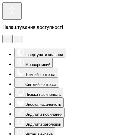
Налаштування доступності
Інвертувати кольори
Монохромний
Темний контраст
Світлий контраст
Низька насиченість
Висока насиченість
Виділити посилання
Виділити заголовки
Читач з екрана