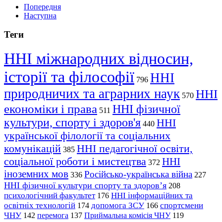
Попередня
Наступна
Теги
ННІ міжнародних відносин,
історії та філософії
ННІ
796
природничих та аграрних наук
ННІ
570
економіки і права
ННІ фізичної
511
культури, спорту і здоров'я
ННІ
440
української філології та соціальних
комунікацій
ННІ педагогічної освіти,
385
соціальної роботи і мистецтва
ННІ
372
іноземних мов
Російсько-українська війна
336
227
ННІ фізичної культури спорту та здоров’я
208
психологічний факультет
ННІ інформаційних та
176
освітніх технологій
допомога ЗСУ
спортсмени
174
166
ЧНУ
перемога
142
137
Приймальна комісія ЧНУ
119