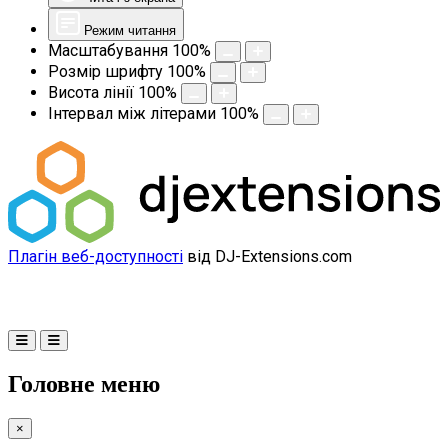
Режим читання
Масштабування
100
%
Розмір шрифту
100
%
Висота лінії
100
%
Інтервал між літерами
100
%
Плагін веб-доступності
від DJ-Extensions.com
Головне меню
×