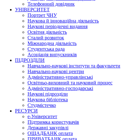
Телефонний довідник
УНІВЕРСИТЕТ
Портрет ЧНУ
Наукова й інноваційна діяльність
Наукові періодичні видання
Освітня діяльність
Сталий розвиток
Міжнародна діяльність
Студентська рада
Асоціація випускників
ПІДРОЗДІЛИ
Навчально-наукові інститути та факультети
Навчально-наукові центри
Адміністративно-управлінські
Освітньо-виховний та науковий процес
Адміністративно-господарські
Наукові підрозділи
Наукова бібліотека
Студмістечко
РЕСУРСИ
е-Університет
Підтримка користувачів
Державні закупівлі
ОЩАДБАНК оплата
ПРИВАТБАНК оплата