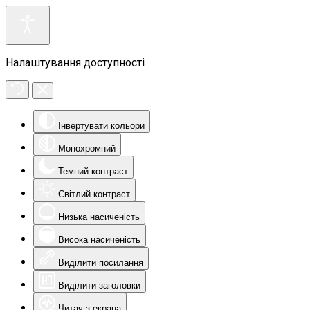
Налаштування доступності
Інвертувати кольори
Монохромний
Темний контраст
Світлий контраст
Низька насиченість
Висока насиченість
Виділити посилання
Виділити заголовки
Читач з екрана