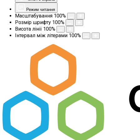
Режим читання
Масштабування
100
%
Розмір шрифту
100
%
Висота лінії
100
%
Інтервал між літерами
100
%