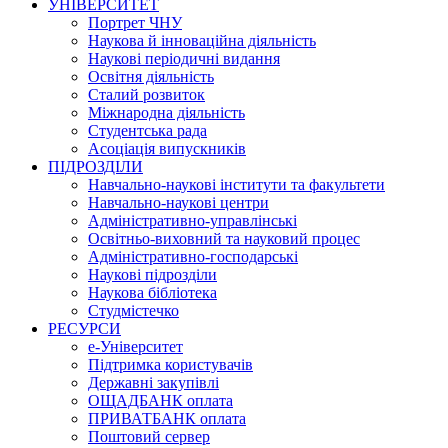
УНІВЕРСИТЕТ
Портрет ЧНУ
Наукова й інноваційна діяльність
Наукові періодичні видання
Освітня діяльність
Сталий розвиток
Міжнародна діяльність
Студентська рада
Асоціація випускників
ПІДРОЗДІЛИ
Навчально-наукові інститути та факультети
Навчально-наукові центри
Адміністративно-управлінські
Освітньо-виховний та науковий процес
Адміністративно-господарські
Наукові підрозділи
Наукова бібліотека
Студмістечко
РЕСУРСИ
е-Університет
Підтримка користувачів
Державні закупівлі
ОЩАДБАНК оплата
ПРИВАТБАНК оплата
Поштовий сервер