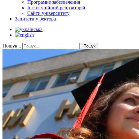
Програмне забезпечення
Інституційний репозитарій
Сайти університету
Запитати у ректора
Пошук...
Пошук