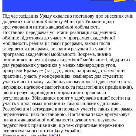
Під час засідання Уряду схвалено постанову про внесення змін
до деяких постанов Кабінету Міністрів України щодо
врегулювання питань академічної мобільності.
Постанова передбачає усі етапи реалізації академічних
обмінів: підготовка до участі у програмах академічної
мобільності, реалізація такої програми, заходи після
завершення програми, визнання результатів участі у
програмах академічної мобільності. Зокрема, значно
розширився перелік форм академічної мобільності, відкритих
для українських учасників у межах міжнародних угод,
програми Еразмус+ (так, додались, наприклад, стажування,
практика, участь у конференціях, семінарах для студентів;
участь в освітньому та/або науковому проєкті для студентів та
наукових, науково-педагогічних та педагогічних працівників),
що потребує відповідного нормативно-правового
регулювання. Збільшився попит у здобувачів вищої освіти на
участь у програмах подвійних та/або спільних дипломів.
Розроблення і затвердження порядку участі в таких програмах
передбачено цією постановою.
Постанова також врегульовує
питання академічної мобільності наукових та науково-
педагогічних працівників, що теж сприятиме збереженню
інтелектуального потенціалу України.