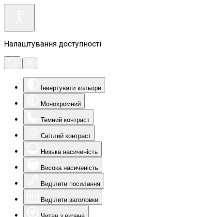
Налаштування доступності
Інвертувати кольори
Монохромний
Темний контраст
Світлий контраст
Низька насиченість
Висока насиченість
Виділити посилання
Виділити заголовки
Читач з екрана