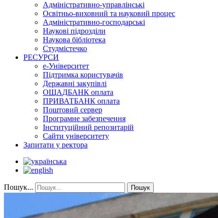
Адміністративно-управлінські
Освітньо-виховний та науковий процес
Адміністративно-господарські
Наукові підрозділи
Наукова бібліотека
Студмістечко
РЕСУРСИ
е-Університет
Підтримка користувачів
Державні закупівлі
ОЩАДБАНК оплата
ПРИВАТБАНК оплата
Поштовий сервер
Програмне забезпечення
Інституційний репозитарій
Сайти університету
Запитати у ректора
Пошук...
Пошук