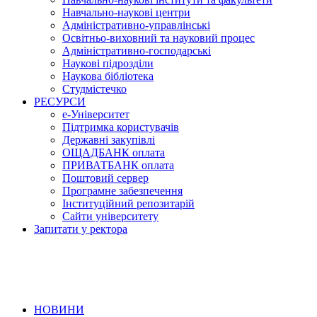
Навчально-наукові центри
Адміністративно-управлінські
Освітньо-виховний та науковий процес
Адміністративно-господарські
Наукові підрозділи
Наукова бібліотека
Студмістечко
РЕСУРСИ
е-Університет
Підтримка користувачів
Державні закупівлі
ОЩАДБАНК оплата
ПРИВАТБАНК оплата
Поштовий сервер
Програмне забезпечення
Інституційний репозитарій
Сайти університету
Запитати у ректора
НОВИНИ