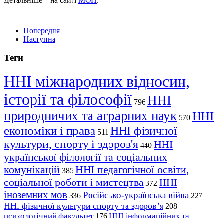
Детальніше – на сайті
МОН
.
Попередня
Наступна
Теги
ННІ міжнародних відносин,
історії та філософії
ННІ
796
природничих та аграрних наук
ННІ
570
економіки і права
ННІ фізичної
511
культури, спорту і здоров'я
ННІ
440
української філології та соціальних
комунікацій
ННІ педагогічної освіти,
385
соціальної роботи і мистецтва
ННІ
372
іноземних мов
Російсько-українська війна
336
227
ННІ фізичної культури спорту та здоров’я
208
психологічний факультет
ННІ інформаційних та
176