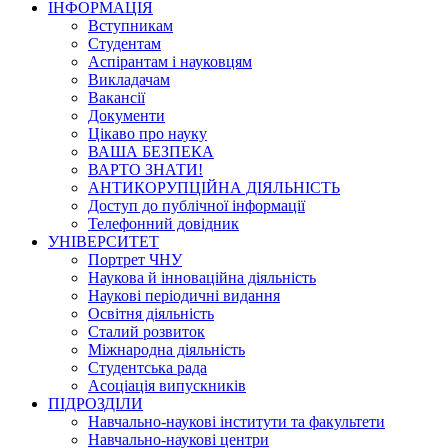
ІНФОРМАЦІЯ
Вступникам
Студентам
Аспірантам і науковцям
Викладачам
Вакансії
Документи
Цікаво про науку
ВАША БЕЗПЕКА
ВАРТО ЗНАТИ!
АНТИКОРУПЦІЙНА ДІЯЛЬНІСТЬ
Доступ до публічної інформації
Телефонний довідник
УНІВЕРСИТЕТ
Портрет ЧНУ
Наукова й інноваційна діяльність
Наукові періодичні видання
Освітня діяльність
Сталий розвиток
Міжнародна діяльність
Студентська рада
Асоціація випускників
ПІДРОЗДІЛИ
Навчально-наукові інститути та факультети
Навчально-наукові центри