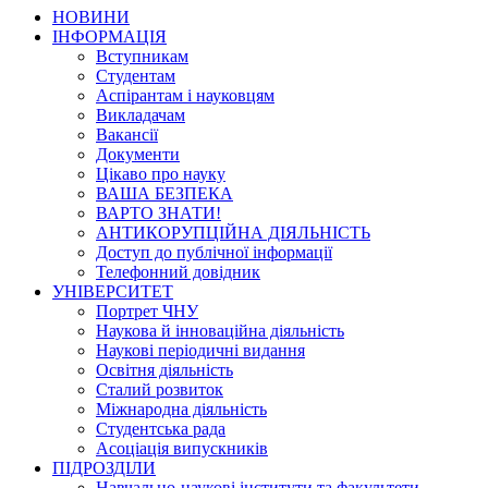
НОВИНИ
ІНФОРМАЦІЯ
Вступникам
Студентам
Аспірантам і науковцям
Викладачам
Вакансії
Документи
Цікаво про науку
ВАША БЕЗПЕКА
ВАРТО ЗНАТИ!
АНТИКОРУПЦІЙНА ДІЯЛЬНІСТЬ
Доступ до публічної інформації
Телефонний довідник
УНІВЕРСИТЕТ
Портрет ЧНУ
Наукова й інноваційна діяльність
Наукові періодичні видання
Освітня діяльність
Сталий розвиток
Міжнародна діяльність
Студентська рада
Асоціація випускників
ПІДРОЗДІЛИ
Навчально-наукові інститути та факультети