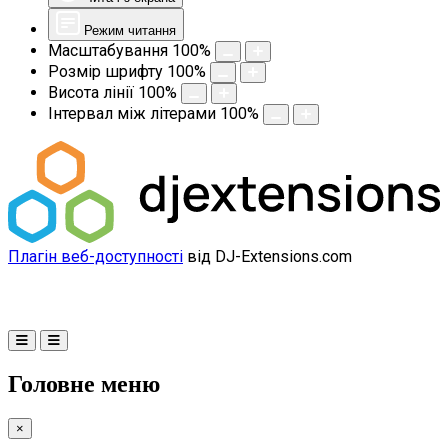
Режим читання
Масштабування
100
%
Розмір шрифту
100
%
Висота лінії
100
%
Інтервал між літерами
100
%
Плагін веб-доступності
від DJ-Extensions.com
Головне меню
×