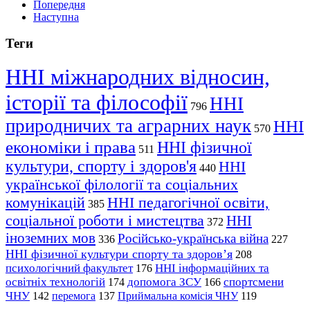
Попередня
Наступна
Теги
ННІ міжнародних відносин,
історії та філософії
ННІ
796
природничих та аграрних наук
ННІ
570
економіки і права
ННІ фізичної
511
культури, спорту і здоров'я
ННІ
440
української філології та соціальних
комунікацій
ННІ педагогічної освіти,
385
соціальної роботи і мистецтва
ННІ
372
іноземних мов
Російсько-українська війна
336
227
ННІ фізичної культури спорту та здоров’я
208
психологічний факультет
ННІ інформаційних та
176
освітніх технологій
допомога ЗСУ
спортсмени
174
166
ЧНУ
перемога
142
137
Приймальна комісія ЧНУ
119