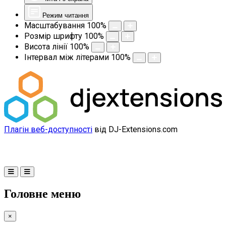
Режим читання
Масштабування
100
%
Розмір шрифту
100
%
Висота лінії
100
%
Інтервал між літерами
100
%
Плагін веб-доступності
від DJ-Extensions.com
Головне меню
×