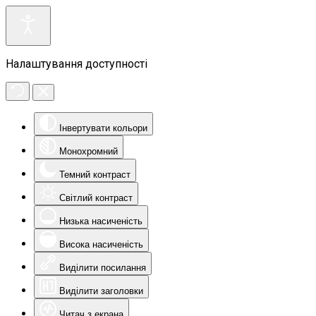
Налаштування доступності
Інвертувати кольори
Монохромний
Темний контраст
Світлий контраст
Низька насиченість
Висока насиченість
Виділити посилання
Виділити заголовки
Читач з екрана