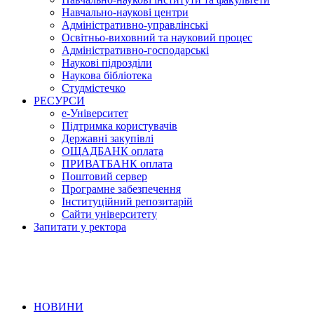
Навчально-наукові центри
Адміністративно-управлінські
Освітньо-виховний та науковий процес
Адміністративно-господарські
Наукові підрозділи
Наукова бібліотека
Студмістечко
РЕСУРСИ
е-Університет
Підтримка користувачів
Державні закупівлі
ОЩАДБАНК оплата
ПРИВАТБАНК оплата
Поштовий сервер
Програмне забезпечення
Інституційний репозитарій
Сайти університету
Запитати у ректора
НОВИНИ