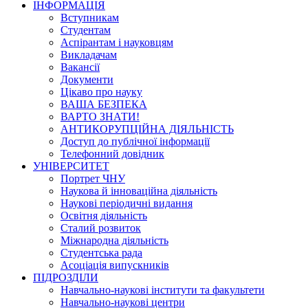
ІНФОРМАЦІЯ
Вступникам
Студентам
Аспірантам і науковцям
Викладачам
Вакансії
Документи
Цікаво про науку
ВАША БЕЗПЕКА
ВАРТО ЗНАТИ!
АНТИКОРУПЦІЙНА ДІЯЛЬНІСТЬ
Доступ до публічної інформації
Телефонний довідник
УНІВЕРСИТЕТ
Портрет ЧНУ
Наукова й інноваційна діяльність
Наукові періодичні видання
Освітня діяльність
Сталий розвиток
Міжнародна діяльність
Студентська рада
Асоціація випускників
ПІДРОЗДІЛИ
Навчально-наукові інститути та факультети
Навчально-наукові центри