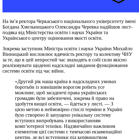
На ім’я ректора Черкаського національного університету імені
Богдана Хмельницького Олександра Черевка надійшов лист-
подяка від Міністерства освіти і науки України та
Українського центру оцінювання якості освіти.
Зокрема заступник Міністра освіти і науки України Михайло
Вінницький висловлює вдячність ректору та колективу ЧНУ
за те, що в цей непростий час знаходять в собі сили якісно
реалізовувати щоденні надскладні завдання функціювання
системи освіти під час війни.
«Другий рік наша країна в надскладних умовах
боротьби із зовнішнім ворогом робить усе
можливе, щоб засадничі права українських
громадян були забезпечені, зокрема й право на
здобуття вищої освіти, — йдеться у листі. — З
цією метою в неймовірно стислі терміни в Україні
було створено й запущено унікальну систему
вступних випробувань з використанням
комп’ютерної техніки. Надзвичайно важливим
елементом цієї системи є тимчасові екзаменаційні
центри, де всі вступники під керівництвом