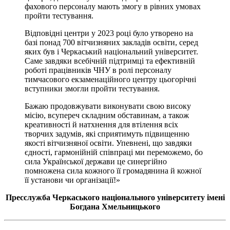
фахового персоналу мають змогу в рівних умовах
пройти тестування.
Відповідні центри у 2023 році було утворено на
базі понад 700 вітчизняних закладів освіти, серед
яких був і Черкаський національний університет.
Саме завдяки всебічній підтримці та ефективній
роботі працівників ЧНУ в ролі персоналу
тимчасового екзаменаційного центру цьогорічні
вступники змогли пройти тестування.
Бажаю продовжувати виконувати свою високу
місію, всупереч складним обставинам, а також
креативності й натхнення для втілення всіх
творчих задумів, які сприятимуть підвищенню
якості вітчизняної освіти. Упевнені, що завдяки
єдності, гармонійній співпраці ми переможемо, бо
сила Української держави це синергійно
помножена сила кожного її громадянина й кожної
її установи чи організації!»
Пресслужба Черкаського національного університету імені
Богдана Хмельницького