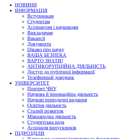
НОВИНИ
ІНФОРМАЦІЯ
Вступникам
Студентам
Аспірантам і науковцям
Викладачам
Вакансії
Документи
Цікаво про науку
ВАША БЕЗПЕКА
ВАРТО ЗНАТИ!
АНТИКОРУПЦІЙНА ДІЯЛЬНІСТЬ
Доступ до публічної інформації
Телефонний довідник
УНІВЕРСИТЕТ
Портрет ЧНУ
Наукова й інноваційна діяльність
Наукові періодичні видання
Освітня діяльність
Сталий розвиток
Міжнародна діяльність
Студентська рада
Асоціація випускників
ПІДРОЗДІЛИ
Навчально-наукові інститути та факультети