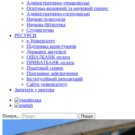
Адміністративно-управлінські
Освітньо-виховний та науковий процес
Адміністративно-господарські
Наукові підрозділи
Наукова бібліотека
Студмістечко
РЕСУРСИ
е-Університет
Підтримка користувачів
Державні закупівлі
ОЩАДБАНК оплата
ПРИВАТБАНК оплата
Поштовий сервер
Програмне забезпечення
Інституційний репозитарій
Сайти університету
Запитати у ректора
Пошук...
Пошук