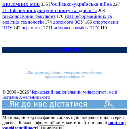
іноземних мов
Російсько-українська війна
336
227
ННІ фізичної культури спорту та здоров’я
208
психологічний факультет
ННІ інформаційних та
176
освітніх технологій
допомога ЗСУ
спортсмени
174
166
ЧНУ
перемога
142
137
Приймальна комісія ЧНУ
119
АРХІВ НОВИН
© 2006 - 2026
Черкаський національний університет імені
Богдана Хмельницького
Ми використовуємо файли cookie, щоб покращити наш сервіс
для вас. Більше інформації ви можете знайти в нашій
політиці
конфіденційності
ПРИЙНЯТИ