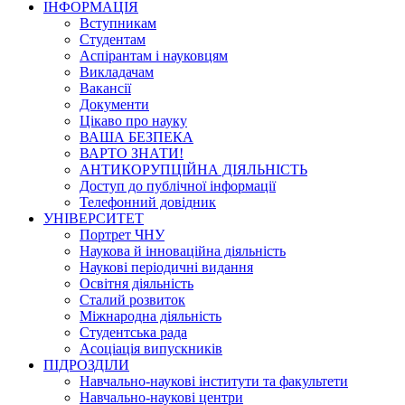
ІНФОРМАЦІЯ
Вступникам
Студентам
Аспірантам і науковцям
Викладачам
Вакансії
Документи
Цікаво про науку
ВАША БЕЗПЕКА
ВАРТО ЗНАТИ!
АНТИКОРУПЦІЙНА ДІЯЛЬНІСТЬ
Доступ до публічної інформації
Телефонний довідник
УНІВЕРСИТЕТ
Портрет ЧНУ
Наукова й інноваційна діяльність
Наукові періодичні видання
Освітня діяльність
Сталий розвиток
Міжнародна діяльність
Студентська рада
Асоціація випускників
ПІДРОЗДІЛИ
Навчально-наукові інститути та факультети
Навчально-наукові центри