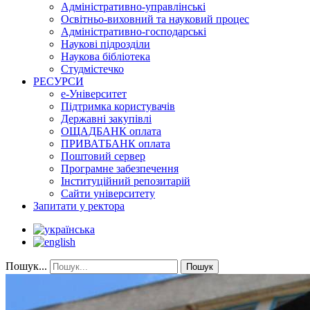
Адміністративно-управлінські
Освітньо-виховний та науковий процес
Адміністративно-господарські
Наукові підрозділи
Наукова бібліотека
Студмістечко
РЕСУРСИ
е-Університет
Підтримка користувачів
Державні закупівлі
ОЩАДБАНК оплата
ПРИВАТБАНК оплата
Поштовий сервер
Програмне забезпечення
Інституційний репозитарій
Сайти університету
Запитати у ректора
Пошук...
Пошук