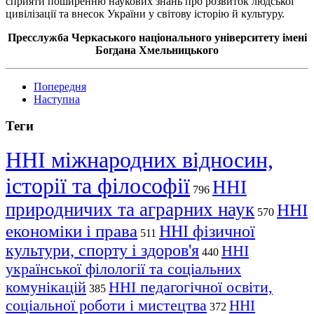
сприяти поширенню наукових знань про розвиток людської
цивілізації та внесок України у світову історію й культуру.
Пресслужба Черкаського національного університету імені
Богдана Хмельницького
Попередня
Наступна
Теги
ННІ міжнародних відносин,
історії та філософії
ННІ
796
природничих та аграрних наук
ННІ
570
економіки і права
ННІ фізичної
511
культури, спорту і здоров'я
ННІ
440
української філології та соціальних
комунікацій
ННІ педагогічної освіти,
385
соціальної роботи і мистецтва
ННІ
372