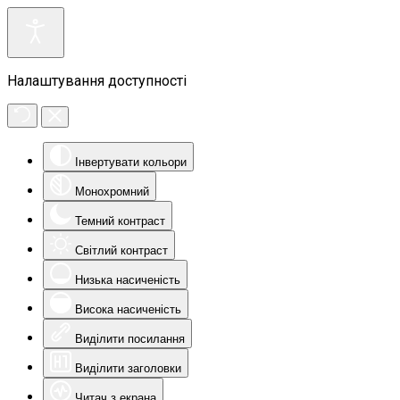
Налаштування доступності
Інвертувати кольори
Монохромний
Темний контраст
Світлий контраст
Низька насиченість
Висока насиченість
Виділити посилання
Виділити заголовки
Читач з екрана