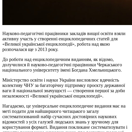
Науково-педагогічні працівники закладів вищої освіти взяли
активну участь у створенні енциклопедичних статей для
«Великої української енциклопедії», робота над якою
розпочалася ще з 2013 року.
До роботи над енциклопедичним виданням, як відомо,
долучилися й науково-педагогічні працівники Черкаського
національного університету імені Богдана Хмельницького.
Міністерство освіти і науки України висловлює вдячність
колективу ЧНУ за багаторічну підтримку проєкту державної
ваги й національної значущості — створення першої за доби
незалежності «Великої української енциклопедії».
Нагадаємо, це універсальне енциклопедичне видання має на
меті подати для найширшого читацького загалу
систематизований набір сучасних достовірних наукових
відомостей з усіх галузей людських знань у зручному для
користування форматі. Видання покликане систематизувати і