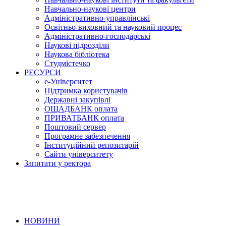
Навчально-наукові центри
Адміністративно-управлінські
Освітньо-виховний та науковий процес
Адміністративно-господарські
Наукові підрозділи
Наукова бібліотека
Студмістечко
РЕСУРСИ
е-Університет
Підтримка користувачів
Державні закупівлі
ОЩАДБАНК оплата
ПРИВАТБАНК оплата
Поштовий сервер
Програмне забезпечення
Інституційний репозитарій
Сайти університету
Запитати у ректора
НОВИНИ