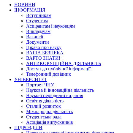
НОВИНИ
ІНФОРМАЦІЯ
Вступникам
Студентам
Аспірантам і науковцям
Викладачам
Вакансії
Документи
Цікаво про науку
ВАША БЕЗПЕКА
ВАРТО ЗНАТИ!
АНТИКОРУПЦІЙНА ДІЯЛЬНІСТЬ
Доступ до публічної інформації
Телефонний довідник
УНІВЕРСИТЕТ
Портрет ЧНУ
Наукова й інноваційна діяльність
Наукові періодичні видання
Освітня діяльність
Сталий розвиток
Міжнародна діяльність
Студентська рада
Асоціація випускників
ПІДРОЗДІЛИ
Навчально-наукові інститути та факультети