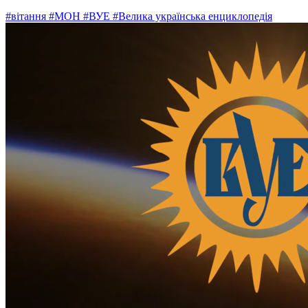
#вітання
#МОН
#ВУЕ
#Велика українська енциклопедія