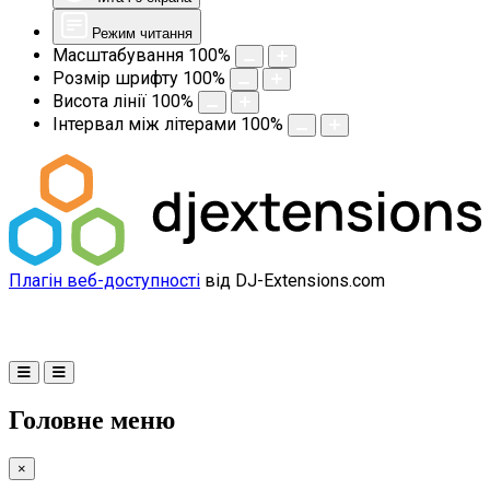
Режим читання
Масштабування
100
%
Розмір шрифту
100
%
Висота лінії
100
%
Інтервал між літерами
100
%
Плагін веб-доступності
від DJ-Extensions.com
Головне меню
×