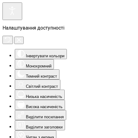
Налаштування доступності
Інвертувати кольори
Монохромний
Темний контраст
Світлий контраст
Низька насиченість
Висока насиченість
Виділити посилання
Виділити заголовки
Читач з екрана