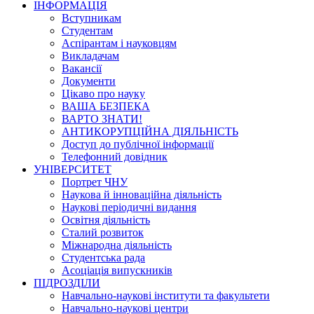
ІНФОРМАЦІЯ
Вступникам
Студентам
Аспірантам і науковцям
Викладачам
Вакансії
Документи
Цікаво про науку
ВАША БЕЗПЕКА
ВАРТО ЗНАТИ!
АНТИКОРУПЦІЙНА ДІЯЛЬНІСТЬ
Доступ до публічної інформації
Телефонний довідник
УНІВЕРСИТЕТ
Портрет ЧНУ
Наукова й інноваційна діяльність
Наукові періодичні видання
Освітня діяльність
Сталий розвиток
Міжнародна діяльність
Студентська рада
Асоціація випускників
ПІДРОЗДІЛИ
Навчально-наукові інститути та факультети
Навчально-наукові центри