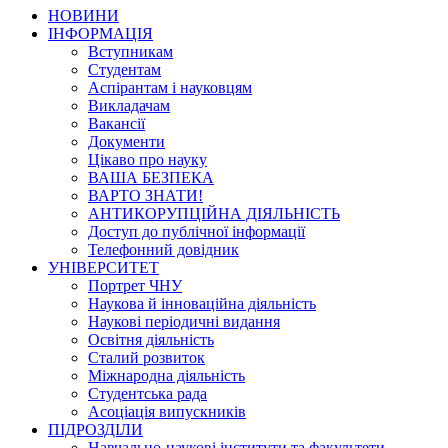
НОВИНИ
ІНФОРМАЦІЯ
Вступникам
Студентам
Аспірантам і науковцям
Викладачам
Вакансії
Документи
Цікаво про науку
ВАША БЕЗПЕКА
ВАРТО ЗНАТИ!
АНТИКОРУПЦІЙНА ДІЯЛЬНІСТЬ
Доступ до публічної інформації
Телефонний довідник
УНІВЕРСИТЕТ
Портрет ЧНУ
Наукова й інноваційна діяльність
Наукові періодичні видання
Освітня діяльність
Сталий розвиток
Міжнародна діяльність
Студентська рада
Асоціація випускників
ПІДРОЗДІЛИ
Навчально-наукові інститути та факультети