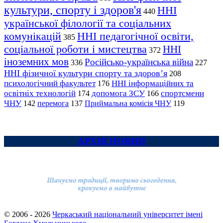
культури, спорту і здоров'я
ННІ
440
української філології та соціальних
комунікацій
ННІ педагогічної освіти,
385
соціальної роботи і мистецтва
ННІ
372
іноземних мов
Російсько-українська війна
336
227
ННІ фізичної культури спорту та здоров’я
208
психологічний факультет
ННІ інформаційних та
176
освітніх технологій
допомога ЗСУ
спортсмени
174
166
ЧНУ
перемога
142
137
Приймальна комісія ЧНУ
119
АРХІВ НОВИН
© 2006 - 2026
Черкаський національний університет імені