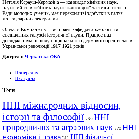
Наталія Карауш-Кармазіна — кандидат хімічних наук,
науковий співробітник науково-дослідної частини, голова
Ради молодих учених, має переконливі здобутки в галузі
молекулярної електроніки.
Олексій Компанієць — аспірант кафедри археології та
спеціальних галузей історичної науки. Працює над
дослідженням періоду національного державотворення часів
Української революції 1917-1921 років.
Джерело:
Черкаська ОВА
Попередня
Наступна
Теги
ННІ міжнародних відносин,
історії та філософії
ННІ
796
природничих та аграрних наук
ННІ
570
економіки і права
ННІ фізичної
511