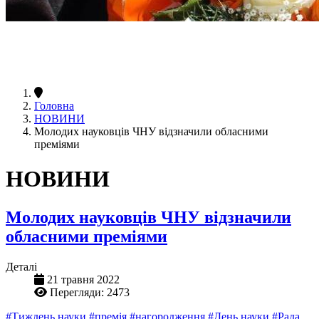
Головна
НОВИНИ
Молодих науковців ЧНУ відзначили обласними
преміями
НОВИНИ
Молодих науковців ЧНУ відзначили
обласними преміями
Деталі
21 травня 2022
Перегляди: 2473
#Тиждень науки
#премія
#нагородження
#День науки
#Рада