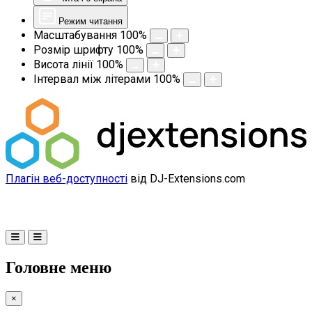
Режим читання
Масштабування
100
%
Розмір шрифту
100
%
Висота лінії
100
%
Інтервал між літерами
100
%
Плагін веб-доступності
від DJ-Extensions.com
Головне меню
×