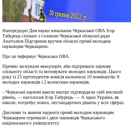
Напередодні Дня науки начальник Черкаської ОВА Ігор
Табурець спільно з головою Черкаської обласної ради
Анатолієм Підгорним вручив обласні премії молодим
науковцям Черкащини.
Про це інформує Черкаська ОВА.
Премію заснували минулоріч, аби підтримати наукову
спільноту області та мотивувати молодих науковців. Цього
року із 23 претендентів комісія визначила 10 номінантів: 8
молодих науковців і 2 колективи науковців.
– Черкаські наукові школи вкотре підтвердили свій високий
рівень, — наголосив Ігор Табурець. — А зараз Україна, як
ніколи, потребує нових, нестандартних рішень у всіх сферах.
Дипломи та звання лауреата премії молодим науковцям
Черкащини отримали і двоє науковців Черкаського
національного університету: