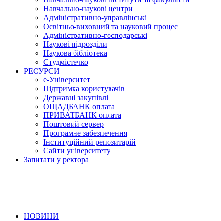
Навчально-наукові центри
Адміністративно-управлінські
Освітньо-виховний та науковий процес
Адміністративно-господарські
Наукові підрозділи
Наукова бібліотека
Студмістечко
РЕСУРСИ
е-Університет
Підтримка користувачів
Державні закупівлі
ОЩАДБАНК оплата
ПРИВАТБАНК оплата
Поштовий сервер
Програмне забезпечення
Інституційний репозитарій
Сайти університету
Запитати у ректора
НОВИНИ