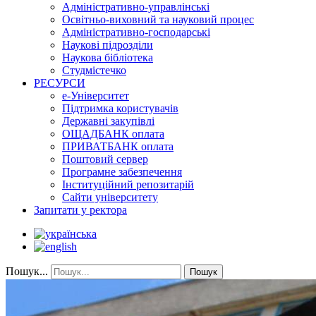
Адміністративно-управлінські
Освітньо-виховний та науковий процес
Адміністративно-господарські
Наукові підрозділи
Наукова бібліотека
Студмістечко
РЕСУРСИ
е-Університет
Підтримка користувачів
Державні закупівлі
ОЩАДБАНК оплата
ПРИВАТБАНК оплата
Поштовий сервер
Програмне забезпечення
Інституційний репозитарій
Сайти університету
Запитати у ректора
Пошук...
Пошук