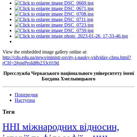
View the embedded image gallery online at:
http://cdu.edu.ua/news/ministr-osvity-i-nauky-vidvidav-chnu.html?
rCH=2#sigProId8b233c019d
Пресслужба Черкаського національного університету імені
Богдана Хмельницького
Попередня
Наступна
Теги
ННІ міжнародних відносин,