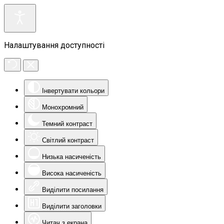
Налаштування доступності
Інвертувати кольори
Монохромний
Темний контраст
Світлий контраст
Низька насиченість
Висока насиченість
Виділити посилання
Виділити заголовки
Читач з екрана