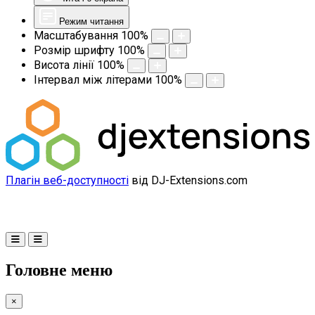
Режим читання
Масштабування
100
%
Розмір шрифту
100
%
Висота лінії
100
%
Інтервал між літерами
100
%
Плагін веб-доступності
від DJ-Extensions.com
Головне меню
×