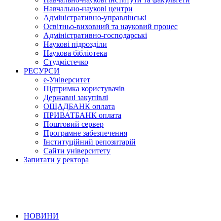
Навчально-наукові центри
Адміністративно-управлінські
Освітньо-виховний та науковий процес
Адміністративно-господарські
Наукові підрозділи
Наукова бібліотека
Студмістечко
РЕСУРСИ
е-Університет
Підтримка користувачів
Державні закупівлі
ОЩАДБАНК оплата
ПРИВАТБАНК оплата
Поштовий сервер
Програмне забезпечення
Інституційний репозитарій
Сайти університету
Запитати у ректора
НОВИНИ