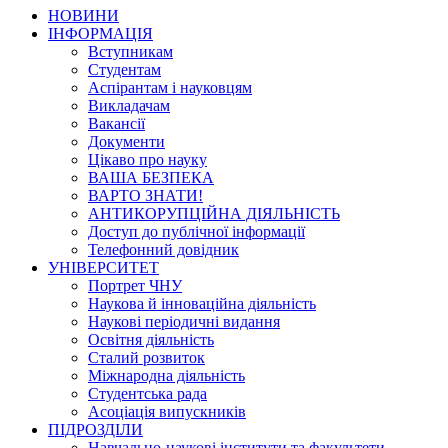
НОВИНИ
ІНФОРМАЦІЯ
Вступникам
Студентам
Аспірантам і науковцям
Викладачам
Вакансії
Документи
Цікаво про науку
ВАША БЕЗПЕКА
ВАРТО ЗНАТИ!
АНТИКОРУПЦІЙНА ДІЯЛЬНІСТЬ
Доступ до публічної інформації
Телефонний довідник
УНІВЕРСИТЕТ
Портрет ЧНУ
Наукова й інноваційна діяльність
Наукові періодичні видання
Освітня діяльність
Сталий розвиток
Міжнародна діяльність
Студентська рада
Асоціація випускників
ПІДРОЗДІЛИ
Навчально-наукові інститути та факультети