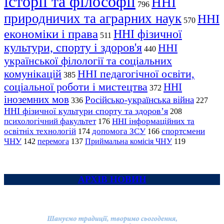
історії та філософії
ННІ
796
природничих та аграрних наук
ННІ
570
економіки і права
ННІ фізичної
511
культури, спорту і здоров'я
ННІ
440
української філології та соціальних
комунікацій
ННІ педагогічної освіти,
385
соціальної роботи і мистецтва
ННІ
372
іноземних мов
Російсько-українська війна
336
227
ННІ фізичної культури спорту та здоров’я
208
психологічний факультет
ННІ інформаційних та
176
освітніх технологій
допомога ЗСУ
спортсмени
174
166
ЧНУ
перемога
142
137
Приймальна комісія ЧНУ
119
АРХІВ НОВИН