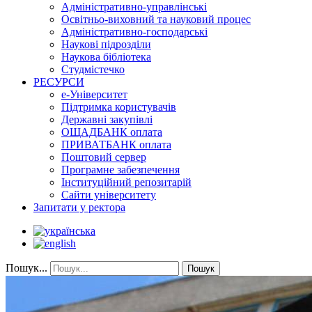
Адміністративно-управлінські
Освітньо-виховний та науковий процес
Адміністративно-господарські
Наукові підрозділи
Наукова бібліотека
Студмістечко
РЕСУРСИ
е-Університет
Підтримка користувачів
Державні закупівлі
ОЩАДБАНК оплата
ПРИВАТБАНК оплата
Поштовий сервер
Програмне забезпечення
Інституційний репозитарій
Сайти університету
Запитати у ректора
Пошук...
Пошук