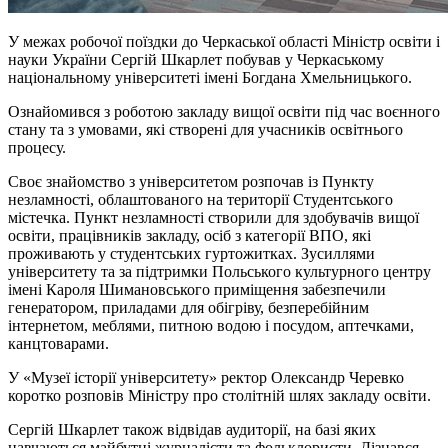
У межах робочої поїздки до Черкаської області Міністр освіти і
науки України Сергій Шкарлет побував у Черкаському
національному університеті імені Богдана Хмельницького.
Ознайомився з роботою закладу вищої освіти під час воєнного
стану та з умовами, які створені для учасників освітнього
процесу.
Своє знайомство з університетом розпочав із Пункту
незламності, облаштованого на території Студентського
містечка. Пункт незламності створили для здобувачів вищої
освіти, працівників закладу, осіб з категорії ВПО, які
проживають у студентських гуртожитках. Зусиллями
університету та за підтримки Польського культурного центру
імені Кароля Шимановського приміщення забезпечили
генератором, приладами для обігріву, безперебійним
інтернетом, меблями, питною водою і посудом, аптечками,
канцтоварами.
У «Музеї історії університету» ректор Олександр Черевко
коротко розповів Міністру про столітній шлях закладу освіти.
Сергій Шкарлет також відвідав аудиторії, на базі яких
навчаються майбутні журналісти та фольклористи. Дізнався