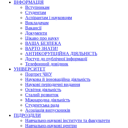
ІНФОРМАЦІЯ
Вступникам
Студентам
Аспірантам і науковцям
Викладачам
Вакансії
Документи
Цікаво про науку
ВАША БЕЗПЕКА
ВАРТО ЗНАТИ!
АНТИКОРУПЦІЙНА ДІЯЛЬНІСТЬ
Доступ до публічної інформації
Телефонний довідник
УНІВЕРСИТЕТ
Портрет ЧНУ
Наукова й інноваційна діяльність
Наукові періодичні видання
Освітня діяльність
Сталий розвиток
Міжнародна діяльність
Студентська рада
Асоціація випускників
ПІДРОЗДІЛИ
Навчально-наукові інститути та факультети
Навчально-наукові центри