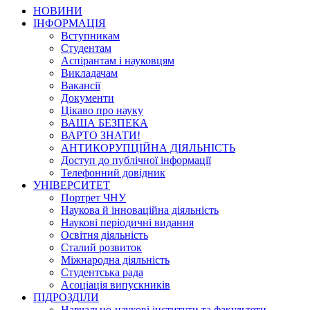
НОВИНИ
ІНФОРМАЦІЯ
Вступникам
Студентам
Аспірантам і науковцям
Викладачам
Вакансії
Документи
Цікаво про науку
ВАША БЕЗПЕКА
ВАРТО ЗНАТИ!
АНТИКОРУПЦІЙНА ДІЯЛЬНІСТЬ
Доступ до публічної інформації
Телефонний довідник
УНІВЕРСИТЕТ
Портрет ЧНУ
Наукова й інноваційна діяльність
Наукові періодичні видання
Освітня діяльність
Сталий розвиток
Міжнародна діяльність
Студентська рада
Асоціація випускників
ПІДРОЗДІЛИ
Навчально-наукові інститути та факультети