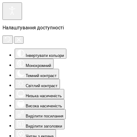
Налаштування доступності
Інвертувати кольори
Монохромний
Темний контраст
Світлий контраст
Низька насиченість
Висока насиченість
Виділити посилання
Виділити заголовки
Читач з екрана