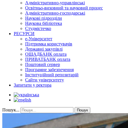
Адміністративно-управлінські
Освітньо-виховний та науковий процес
Адміністративно-господарські
Наукові підрозділи
Наукова бібліотека
Студмістечко
РЕСУРСИ
е-Університет
Підтримка користувачів
Державні закупівлі
ОЩАДБАНК оплата
ПРИВАТБАНК оплата
Поштовий сервер
Програмне забезпечення
Інституційний репозитарій
Сайти університету
Запитати у ректора
Пошук...
Пошук