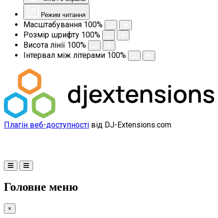
Режим читання
Масштабування
100
%
Розмір шрифту
100
%
Висота лінії
100
%
Інтервал між літерами
100
%
Плагін веб-доступності
від DJ-Extensions.com
Головне меню
×