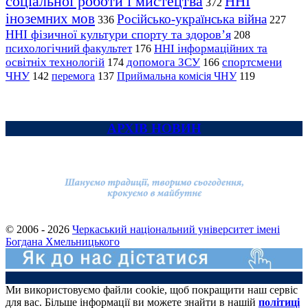
соціальної роботи і мистецтва
ННІ
372
іноземних мов
Російсько-українська війна
336
227
ННІ фізичної культури спорту та здоров’я
208
психологічний факультет
ННІ інформаційних та
176
освітніх технологій
допомога ЗСУ
спортсмени
174
166
ЧНУ
перемога
142
137
Приймальна комісія ЧНУ
119
АРХІВ НОВИН
© 2006 - 2026
Черкаський національний університет імені
Богдана Хмельницького
Ми використовуємо файли cookie, щоб покращити наш сервіс
для вас. Більше інформації ви можете знайти в нашій
політиці