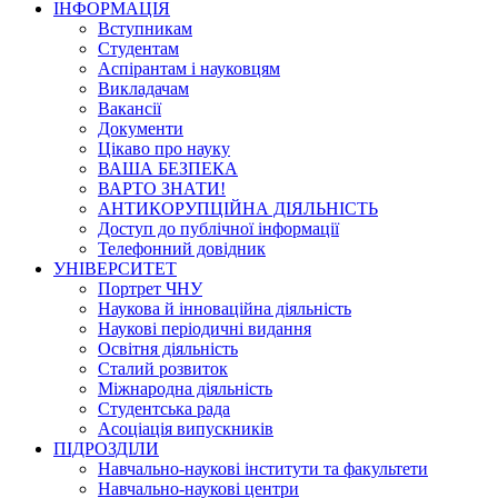
ІНФОРМАЦІЯ
Вступникам
Студентам
Аспірантам і науковцям
Викладачам
Вакансії
Документи
Цікаво про науку
ВАША БЕЗПЕКА
ВАРТО ЗНАТИ!
АНТИКОРУПЦІЙНА ДІЯЛЬНІСТЬ
Доступ до публічної інформації
Телефонний довідник
УНІВЕРСИТЕТ
Портрет ЧНУ
Наукова й інноваційна діяльність
Наукові періодичні видання
Освітня діяльність
Сталий розвиток
Міжнародна діяльність
Студентська рада
Асоціація випускників
ПІДРОЗДІЛИ
Навчально-наукові інститути та факультети
Навчально-наукові центри