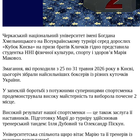
Черкаський національний університет імені Богдана
Хмельницького на Всеукраїнському турнірі серед дорослих
«Кубок Києва» на призи братів Кличків гідно представила
студентка ННІ фізичної культури, спорту і здоров’я Марія
Маковоз.
Змагання, які проходили з 25 по 31 травня 2026 року в Києві,
цьогоріч зібрали найсильніших боксерів із різних куточків
України.
У запеклій боротьбі з потужними суперницями спортсменка
продемонструвала високу майстерність та виборола почесне 2
місце.
Високий результат нашої спортсменки — це також заслуга її
наставників. Підготовку Марії до турніру здійснював
тренерський тандем: Ілля Дубовий та Олександр Піскун.
Університетська спільнота щиро вітає Марію та її тренерів із
чудовим результатом!