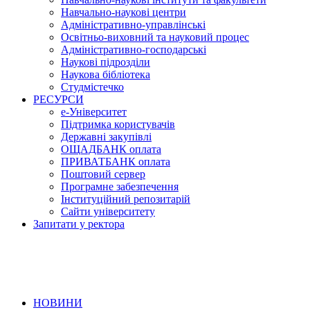
Навчально-наукові центри
Адміністративно-управлінські
Освітньо-виховний та науковий процес
Адміністративно-господарські
Наукові підрозділи
Наукова бібліотека
Студмістечко
РЕСУРСИ
е-Університет
Підтримка користувачів
Державні закупівлі
ОЩАДБАНК оплата
ПРИВАТБАНК оплата
Поштовий сервер
Програмне забезпечення
Інституційний репозитарій
Сайти університету
Запитати у ректора
НОВИНИ