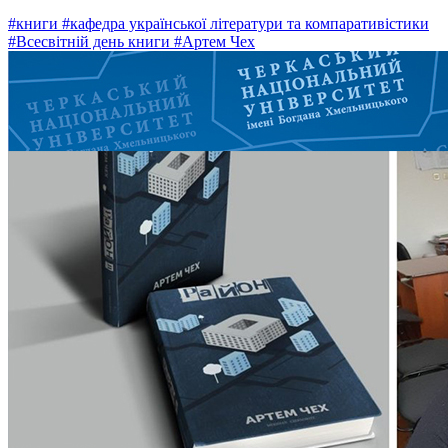
#книги
#кафедра української літератури та компаративістики
#Всесвітній день книги
#Артем Чех