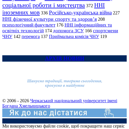
соціальної роботи і мистецтва
ННІ
372
іноземних мов
Російсько-українська війна
336
227
ННІ фізичної культури спорту та здоров’я
208
психологічний факультет
ННІ інформаційних та
176
освітніх технологій
допомога ЗСУ
спортсмени
174
166
ЧНУ
перемога
142
137
Приймальна комісія ЧНУ
119
АРХІВ НОВИН
© 2006 - 2026
Черкаський національний університет імені
Богдана Хмельницького
Ми використовуємо файли cookie, щоб покращити наш сервіс