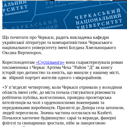
Що почитати про Черкаси, радить викладачка кафедри
української літератури та компаративістики Черкаського
національного університету імені Богдана Хмельницького
Оксана Вертипорох.
Кореспондентам
«Суспільного»
вона схарактеризувала роман
письменника з Черкас Артема Чеха "Район "Д" як книгу
історій про дитинство та юність, що минули у нашому місті,
як збірний портрет жителів одного з мікрорайонів.
«У п’ятдесят четвертому, коли Черкаси отримали у володіння
область імені себе, до міста почала стягуватися різномаста
робітнича публіка, колгоспники, провідна пролетарська
інтелігенція на чолі з орденоносними інженерами та
передовиками виробництв. Прилеглі до Дніпра села затопили,
людей переселили. Значна частина оселилася на Казбеті.
Почалося хаотичне будівництво: сараї та веранди, фанерні
флігелі та свинарники зростали, ніби за ланцюговою