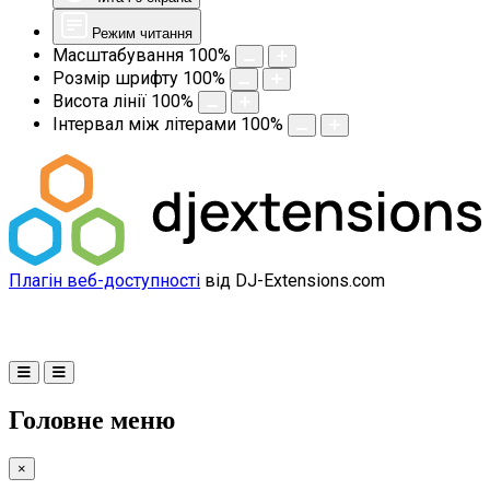
Режим читання
Масштабування
100
%
Розмір шрифту
100
%
Висота лінії
100
%
Інтервал між літерами
100
%
Плагін веб-доступності
від DJ-Extensions.com
Головне меню
×