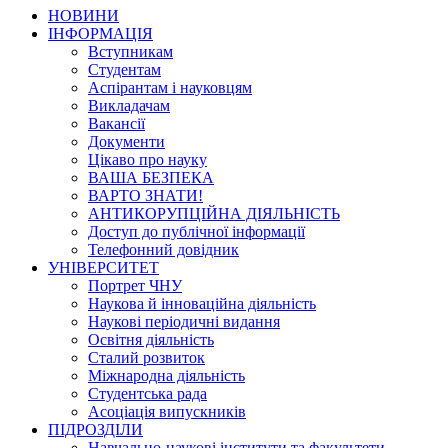
НОВИНИ
ІНФОРМАЦІЯ
Вступникам
Студентам
Аспірантам і науковцям
Викладачам
Вакансії
Документи
Цікаво про науку
ВАША БЕЗПЕКА
ВАРТО ЗНАТИ!
АНТИКОРУПЦІЙНА ДІЯЛЬНІСТЬ
Доступ до публічної інформації
Телефонний довідник
УНІВЕРСИТЕТ
Портрет ЧНУ
Наукова й інноваційна діяльність
Наукові періодичні видання
Освітня діяльність
Сталий розвиток
Міжнародна діяльність
Студентська рада
Асоціація випускників
ПІДРОЗДІЛИ
Навчально-наукові інститути та факультети