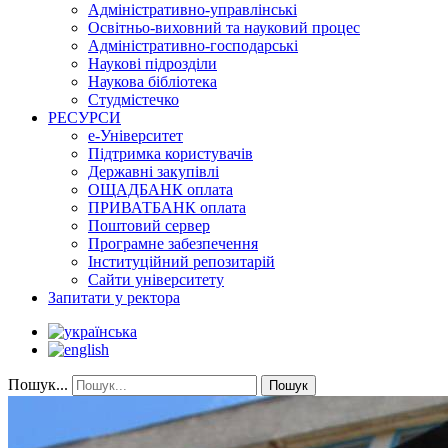
Адміністративно-управлінські
Освітньо-виховний та науковий процес
Адміністративно-господарські
Наукові підрозділи
Наукова бібліотека
Студмістечко
РЕСУРСИ
е-Університет
Підтримка користувачів
Державні закупівлі
ОЩАДБАНК оплата
ПРИВАТБАНК оплата
Поштовий сервер
Програмне забезпечення
Інституційний репозитарій
Сайти університету
Запитати у ректора
Пошук...
Пошук