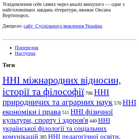
Усвідомлення себе самих через аналіз минулого — одне з
найголовніших завдань літератури, вважає Оксана
Вертипорох.
Джерело:
сайт Суспільного мовлення України
.
Попередня
Наступна
Теги
ННІ міжнародних відносин,
історії та філософії
ННІ
796
природничих та аграрних наук
ННІ
570
економіки і права
ННІ фізичної
511
культури, спорту і здоров'я
ННІ
440
української філології та соціальних
комунікацій
ННІ педагогічної освіти,
385