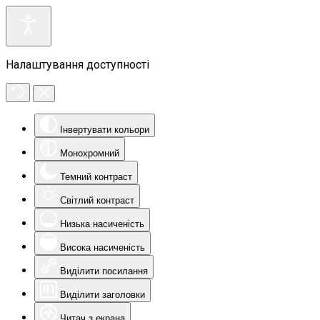
Налаштування доступності
Інвертувати кольори
Монохромний
Темний контраст
Світлий контраст
Низька насиченість
Висока насиченість
Виділити посилання
Виділити заголовки
Читач з екрана