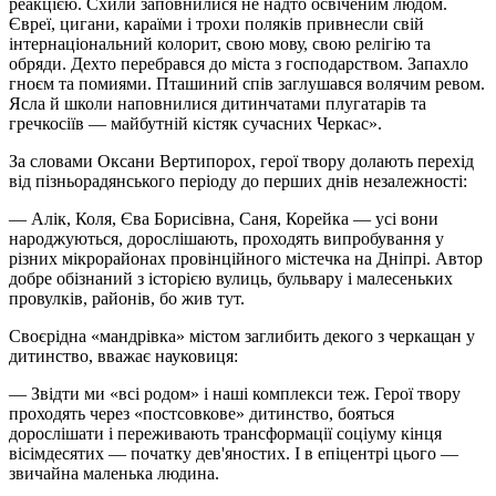
реакцією. Схили заповнилися не надто освіченим людом.
Євреї, цигани, караїми і трохи поляків привнесли свій
інтернаціональний колорит, свою мову, свою релігію та
обряди. Дехто перебрався до міста з господарством. Запахло
гноєм та помиями. Пташиний спів заглушався волячим ревом.
Ясла й школи наповнилися дитинчатами плугатарів та
гречкосіїв — майбутній кістяк сучасних Черкас».
За словами Оксани Вертипорох, герої твору долають перехід
від пізньорадянського періоду до перших днів незалежності:
— Алік, Коля, Єва Борисівна, Саня, Корейка — усі вони
народжуються, дорослішають, проходять випробування у
різних мікрорайонах провінційного містечка на Дніпрі. Автор
добре обізнаний з історією вулиць, бульвару і малесеньких
провулків, районів, бо жив тут.
Своєрідна «мандрівка» містом заглибить декого з черкащан у
дитинство, вважає науковиця:
— Звідти ми «всі родом» і наші комплекси теж. Герої твору
проходять через «постсовкове» дитинство, бояться
дорослішати і переживають трансформації соціуму кінця
вісімдесятих — початку дев'яностих. І в епіцентрі цього —
звичайна маленька людина.