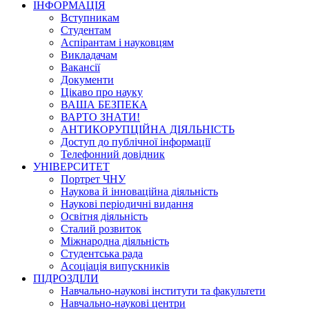
ІНФОРМАЦІЯ
Вступникам
Студентам
Аспірантам і науковцям
Викладачам
Вакансії
Документи
Цікаво про науку
ВАША БЕЗПЕКА
ВАРТО ЗНАТИ!
АНТИКОРУПЦІЙНА ДІЯЛЬНІСТЬ
Доступ до публічної інформації
Телефонний довідник
УНІВЕРСИТЕТ
Портрет ЧНУ
Наукова й інноваційна діяльність
Наукові періодичні видання
Освітня діяльність
Сталий розвиток
Міжнародна діяльність
Студентська рада
Асоціація випускників
ПІДРОЗДІЛИ
Навчально-наукові інститути та факультети
Навчально-наукові центри