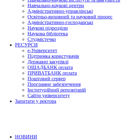
Навчально-наукові центри
Адміністративно-управлінські
Освітньо-виховний та науковий процес
Адміністративно-господарські
Наукові підрозділи
Наукова бібліотека
Студмістечко
РЕСУРСИ
е-Університет
Підтримка користувачів
Державні закупівлі
ОЩАДБАНК оплата
ПРИВАТБАНК оплата
Поштовий сервер
Програмне забезпечення
Інституційний репозитарій
Сайти університету
Запитати у ректора
НОВИНИ