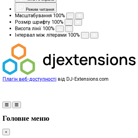
Режим читання
Масштабування
100
%
Розмір шрифту
100
%
Висота лінії
100
%
Інтервал між літерами
100
%
Плагін веб-доступності
від DJ-Extensions.com
Головне меню
×