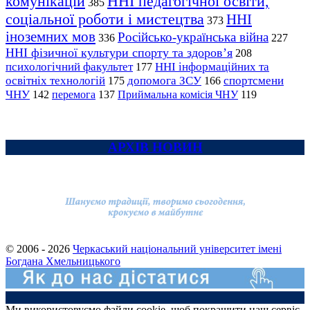
комунікацій
ННІ педагогічної освіти,
385
соціальної роботи і мистецтва
ННІ
373
іноземних мов
Російсько-українська війна
336
227
ННІ фізичної культури спорту та здоров’я
208
психологічний факультет
ННІ інформаційних та
177
освітніх технологій
допомога ЗСУ
спортсмени
175
166
ЧНУ
перемога
142
137
Приймальна комісія ЧНУ
119
АРХІВ НОВИН
© 2006 - 2026
Черкаський національний університет імені
Богдана Хмельницького
Ми використовуємо файли cookie, щоб покращити наш сервіс