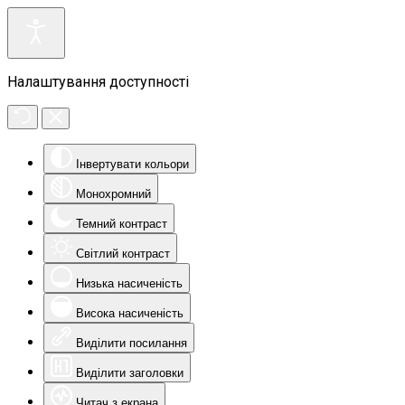
Налаштування доступності
Інвертувати кольори
Монохромний
Темний контраст
Світлий контраст
Низька насиченість
Висока насиченість
Виділити посилання
Виділити заголовки
Читач з екрана