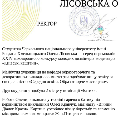
Студентка Черкаського національного університету імені
Богдана Хмельницького Олена Лісовська — серед переможців
XXIV міжнародного конкурсу молодих дизайнерів-модельєрів
«Київські каштани».
Майбутня художниця на кафедрі образотворчого та
декоративно-прикладного мистецтва здобуває вищу освіту за
спеціальністю «Середня освіта. Образотворче мистецтво».
Другокурсниця здобула 2 місце у номінації «Батик».
Робота Олени, виконана у техніці гарячого батику під
керівництвом викладачки Олесі Кравчук, має назву «Вічний
Діалог Краси». Картина уособлює вічну боротьбу та гармонію
між двома символами краси: Жар-Птицею та павою.