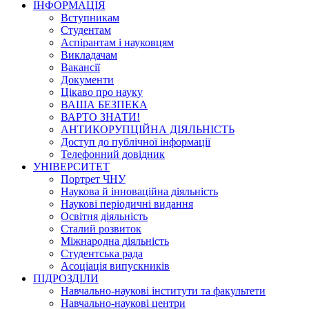
ІНФОРМАЦІЯ
Вступникам
Студентам
Аспірантам і науковцям
Викладачам
Вакансії
Документи
Цікаво про науку
ВАША БЕЗПЕКА
ВАРТО ЗНАТИ!
АНТИКОРУПЦІЙНА ДІЯЛЬНІСТЬ
Доступ до публічної інформації
Телефонний довідник
УНІВЕРСИТЕТ
Портрет ЧНУ
Наукова й інноваційна діяльність
Наукові періодичні видання
Освітня діяльність
Сталий розвиток
Міжнародна діяльність
Студентська рада
Асоціація випускників
ПІДРОЗДІЛИ
Навчально-наукові інститути та факультети
Навчально-наукові центри