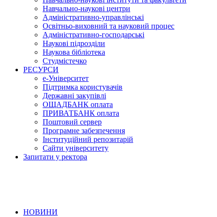
Навчально-наукові центри
Адміністративно-управлінські
Освітньо-виховний та науковий процес
Адміністративно-господарські
Наукові підрозділи
Наукова бібліотека
Студмістечко
РЕСУРСИ
е-Університет
Підтримка користувачів
Державні закупівлі
ОЩАДБАНК оплата
ПРИВАТБАНК оплата
Поштовий сервер
Програмне забезпечення
Інституційний репозитарій
Сайти університету
Запитати у ректора
НОВИНИ