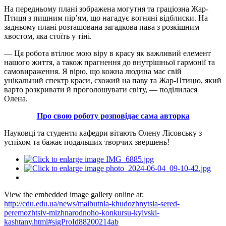
На передньому плані зображена могутня та граціозна Жар-
Птиця з пишним пір’ям, що нагадує вогняні відблиски. На
задньому плані розташована загадкова пава з розкішним
хвостом, яка стоїть у тіні.
— Ця робота втілює мою віру в красу як важливий елемент
нашого життя, а також прагнення до внутрішньої гармонії та
самовираження. Я вірю, що кожна людина має свій
унікальний спектр краси, схожий на паву та Жар-Птицю, який
варто розкривати й проголошувати світу, — поділилася
Олена.
Про свою роботу розповідає сама авторка
Науковці та студенти кафедри вітають Олену Лісовську з
успіхом та бажає подальших творчих звершень!
View the embedded image gallery online at:
http://cdu.edu.ua/news/maibutnia-khudozhnytsia-sered-
peremozhtsiv-mizhnarodnoho-konkursu-kyivski-
kashtany.html#sigProId88200214ab