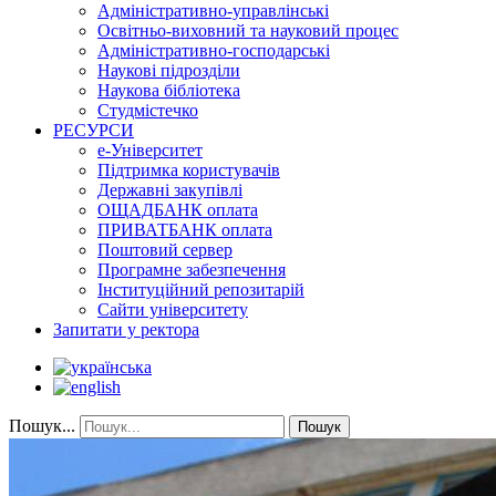
Адміністративно-управлінські
Освітньо-виховний та науковий процес
Адміністративно-господарські
Наукові підрозділи
Наукова бібліотека
Студмістечко
РЕСУРСИ
е-Університет
Підтримка користувачів
Державні закупівлі
ОЩАДБАНК оплата
ПРИВАТБАНК оплата
Поштовий сервер
Програмне забезпечення
Інституційний репозитарій
Сайти університету
Запитати у ректора
Пошук...
Пошук