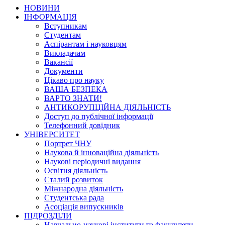
НОВИНИ
ІНФОРМАЦІЯ
Вступникам
Студентам
Аспірантам і науковцям
Викладачам
Вакансії
Документи
Цікаво про науку
ВАША БЕЗПЕКА
ВАРТО ЗНАТИ!
АНТИКОРУПЦІЙНА ДІЯЛЬНІСТЬ
Доступ до публічної інформації
Телефонний довідник
УНІВЕРСИТЕТ
Портрет ЧНУ
Наукова й інноваційна діяльність
Наукові періодичні видання
Освітня діяльність
Сталий розвиток
Міжнародна діяльність
Студентська рада
Асоціація випускників
ПІДРОЗДІЛИ
Навчально-наукові інститути та факультети