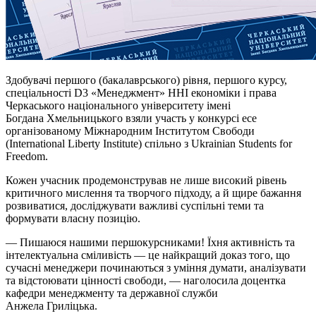
Здобувачі першого (бакалаврського) рівня, першого курсу,
спеціальності D3 «Менеджмент» ННІ економіки
і
права
Черкаського національного університету імені
Богдана Хмельницького взяли участь у конкурсі есе
організованому Міжнародним Інститутом Свободи
(International Liberty Institute) спільно з Ukrainian Students for
Freedom.
Кожен учасник продемонстрував не лише високий рівень
критичного мислення та творчого підходу, а й щире бажання
розвиватися, досліджувати важливі суспільні теми та
формувати власну позицію.
— Пишаюся нашими першокурсниками! Їхня активність та
інтелектуальна сміливість — це найкращий доказ того, що
сучасні менеджери починаються з уміння думати, аналізувати
та відстоювати цінності свободи, — наголосила доцентка
кафедри менеджменту та державної служби
Анжела
Гриліцька.