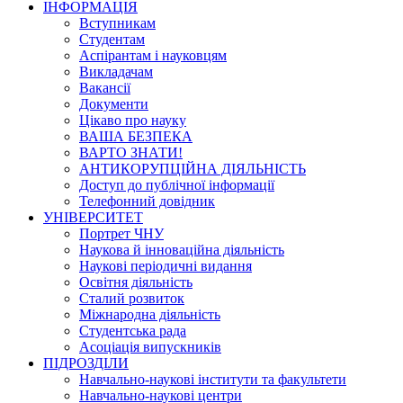
ІНФОРМАЦІЯ
Вступникам
Студентам
Аспірантам і науковцям
Викладачам
Вакансії
Документи
Цікаво про науку
ВАША БЕЗПЕКА
ВАРТО ЗНАТИ!
АНТИКОРУПЦІЙНА ДІЯЛЬНІСТЬ
Доступ до публічної інформації
Телефонний довідник
УНІВЕРСИТЕТ
Портрет ЧНУ
Наукова й інноваційна діяльність
Наукові періодичні видання
Освітня діяльність
Сталий розвиток
Міжнародна діяльність
Студентська рада
Асоціація випускників
ПІДРОЗДІЛИ
Навчально-наукові інститути та факультети
Навчально-наукові центри