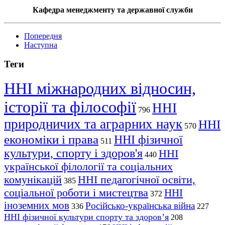
Кафедра менеджменту та державної служби
Попередня
Наступна
Теги
ННІ міжнародних відносин,
історії та філософії
ННІ
796
природничих та аграрних наук
ННІ
570
економіки і права
ННІ фізичної
511
культури, спорту і здоров'я
ННІ
440
української філології та соціальних
комунікацій
ННІ педагогічної освіти,
385
соціальної роботи і мистецтва
ННІ
372
іноземних мов
Російсько-українська війна
336
227
ННІ фізичної культури спорту та здоров’я
208