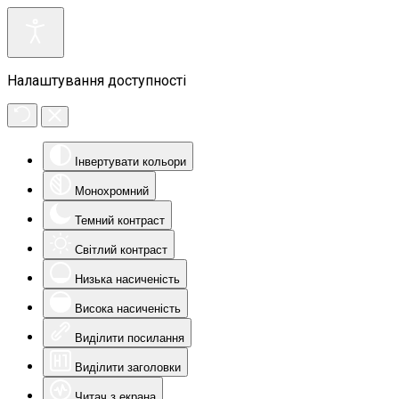
Налаштування доступності
Інвертувати кольори
Монохромний
Темний контраст
Світлий контраст
Низька насиченість
Висока насиченість
Виділити посилання
Виділити заголовки
Читач з екрана