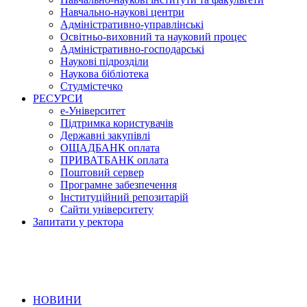
Навчально-наукові центри
Адміністративно-управлінські
Освітньо-виховний та науковий процес
Адміністративно-господарські
Наукові підрозділи
Наукова бібліотека
Студмістечко
РЕСУРСИ
е-Університет
Підтримка користувачів
Державні закупівлі
ОЩАДБАНК оплата
ПРИВАТБАНК оплата
Поштовий сервер
Програмне забезпечення
Інституційний репозитарій
Сайти університету
Запитати у ректора
НОВИНИ