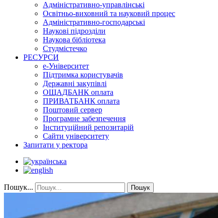
Адміністративно-управлінські
Освітньо-виховний та науковий процес
Адміністративно-господарські
Наукові підрозділи
Наукова бібліотека
Студмістечко
РЕСУРСИ
е-Університет
Підтримка користувачів
Державні закупівлі
ОЩАДБАНК оплата
ПРИВАТБАНК оплата
Поштовий сервер
Програмне забезпечення
Інституційний репозитарій
Сайти університету
Запитати у ректора
Пошук...
Пошук