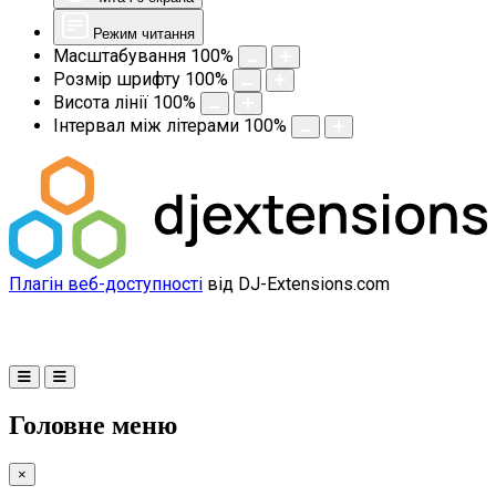
Режим читання
Масштабування
100
%
Розмір шрифту
100
%
Висота лінії
100
%
Інтервал між літерами
100
%
Плагін веб-доступності
від DJ-Extensions.com
Головне меню
×