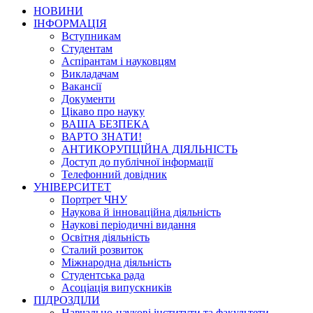
НОВИНИ
ІНФОРМАЦІЯ
Вступникам
Студентам
Аспірантам і науковцям
Викладачам
Вакансії
Документи
Цікаво про науку
ВАША БЕЗПЕКА
ВАРТО ЗНАТИ!
АНТИКОРУПЦІЙНА ДІЯЛЬНІСТЬ
Доступ до публічної інформації
Телефонний довідник
УНІВЕРСИТЕТ
Портрет ЧНУ
Наукова й інноваційна діяльність
Наукові періодичні видання
Освітня діяльність
Сталий розвиток
Міжнародна діяльність
Студентська рада
Асоціація випускників
ПІДРОЗДІЛИ
Навчально-наукові інститути та факультети