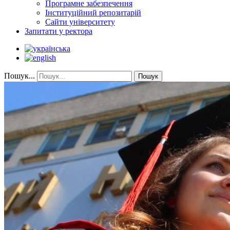
Програмне забезпечення
Інституційний репозитарій
Сайти університету
Запитати у ректора
Пошук...
Пошук