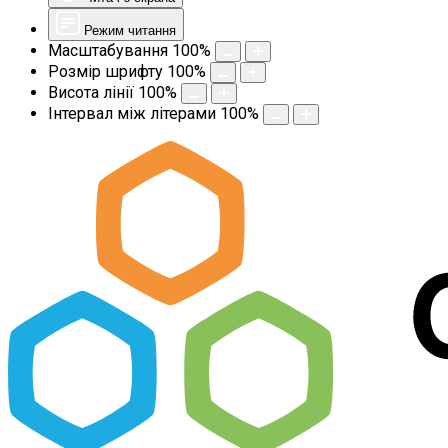
Режим читання
Масштабування
100
%
Розмір шрифту
100
%
Висота лінії
100
%
Інтервал між літерами
100
%