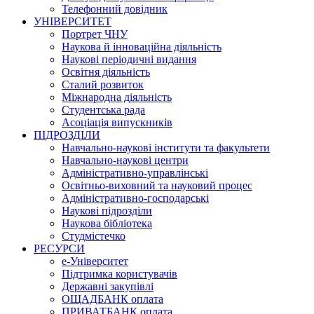
Телефонний довідник
УНІВЕРСИТЕТ
Портрет ЧНУ
Наукова й інноваційна діяльність
Наукові періодичні видання
Освітня діяльність
Сталий розвиток
Міжнародна діяльність
Студентська рада
Асоціація випускників
ПІДРОЗДІЛИ
Навчально-наукові інститути та факультети
Навчально-наукові центри
Адміністративно-управлінські
Освітньо-виховний та науковий процес
Адміністративно-господарські
Наукові підрозділи
Наукова бібліотека
Студмістечко
РЕСУРСИ
е-Університет
Підтримка користувачів
Державні закупівлі
ОЩАДБАНК оплата
ПРИВАТБАНК оплата