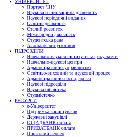
УНІВЕРСИТЕТ
Портрет ЧНУ
Наукова й інноваційна діяльність
Наукові періодичні видання
Освітня діяльність
Сталий розвиток
Міжнародна діяльність
Студентська рада
Асоціація випускників
ПІДРОЗДІЛИ
Навчально-наукові інститути та факультети
Навчально-наукові центри
Адміністративно-управлінські
Освітньо-виховний та науковий процес
Адміністративно-господарські
Наукові підрозділи
Наукова бібліотека
Студмістечко
РЕСУРСИ
е-Університет
Підтримка користувачів
Державні закупівлі
ОЩАДБАНК оплата
ПРИВАТБАНК оплата
Поштовий сервер