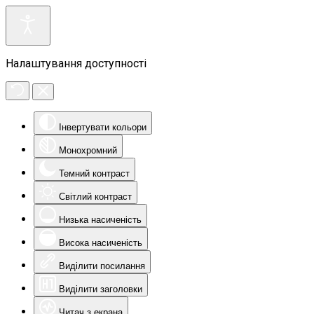
Налаштування доступності
Інвертувати кольори
Монохромний
Темний контраст
Світлий контраст
Низька насиченість
Висока насиченість
Виділити посилання
Виділити заголовки
Читач з екрана