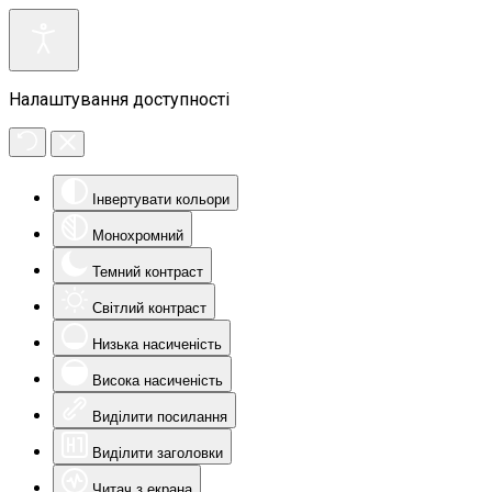
Налаштування доступності
Інвертувати кольори
Монохромний
Темний контраст
Світлий контраст
Низька насиченість
Висока насиченість
Виділити посилання
Виділити заголовки
Читач з екрана