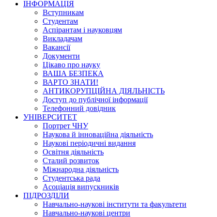
ІНФОРМАЦІЯ
Вступникам
Студентам
Аспірантам і науковцям
Викладачам
Вакансії
Документи
Цікаво про науку
ВАША БЕЗПЕКА
ВАРТО ЗНАТИ!
АНТИКОРУПЦІЙНА ДІЯЛЬНІСТЬ
Доступ до публічної інформації
Телефонний довідник
УНІВЕРСИТЕТ
Портрет ЧНУ
Наукова й інноваційна діяльність
Наукові періодичні видання
Освітня діяльність
Сталий розвиток
Міжнародна діяльність
Студентська рада
Асоціація випускників
ПІДРОЗДІЛИ
Навчально-наукові інститути та факультети
Навчально-наукові центри