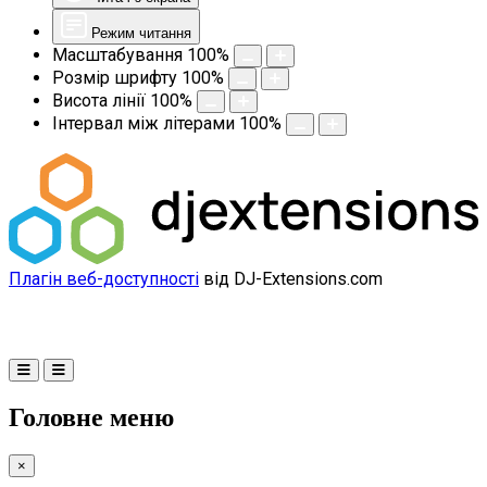
Режим читання
Масштабування
100
%
Розмір шрифту
100
%
Висота лінії
100
%
Інтервал між літерами
100
%
Плагін веб-доступності
від DJ-Extensions.com
Головне меню
×