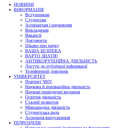
НОВИНИ
ІНФОРМАЦІЯ
Вступникам
Студентам
Аспірантам і науковцям
Викладачам
Вакансії
Документи
Цікаво про науку
ВАША БЕЗПЕКА
ВАРТО ЗНАТИ!
АНТИКОРУПЦІЙНА ДІЯЛЬНІСТЬ
Доступ до публічної інформації
Телефонний довідник
УНІВЕРСИТЕТ
Портрет ЧНУ
Наукова й інноваційна діяльність
Наукові періодичні видання
Освітня діяльність
Сталий розвиток
Міжнародна діяльність
Студентська рада
Асоціація випускників
ПІДРОЗДІЛИ
Навчально-наукові інститути та факультети