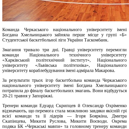
Команда Черкаського національного університету імені
Богдана Хмельницького зайняла перше місце у групі «Б»
Студентської баскетбольної ліги України Таскомбанк.
Змагання тривало три дні. Гравці університету перемогли
команди Національного технічного університету
«Харківський політехнічний інститут», Національного
університету «Львівська політехніка», Національного
університету кораблебудування імені адмірала Макарова.
За результати трьох ігор баскетбольна команда Черкаського
національного університету імені Богдана Хмельницького
потрапила до фіналу баскетбольних змагань. Вони відбудуться
20-21 травня у Запоріжжі.
Тренери команди Едуард Скрипцев й Олександр Охріменко
відзначають, що перемога стала можливою завдяки якісній грі
всієї команди та її лідерів — Ігоря Бояркіна, Дмитра
Скапінцева, Микити Руслова, Микити Воєводи. Окрема
подяка БК «Черкаські мавпи» та головному тренеру команди