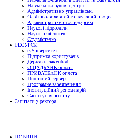
Навчально-наукові центри
Адміністративно-управлінські
Освітньо-виховний та науковий процес
Адміністративно-господарські
Наукові підрозділи
Наукова бібліотека
Студмістечко
РЕСУРСИ
е-Університет
Підтримка користувачів
Державні закупівлі
ОЩАДБАНК оплата
ПРИВАТБАНК оплата
Поштовий сервер
Програмне забезпечення
Інституційний репозитарій
Сайти університету
Запитати у ректора
НОВИНИ