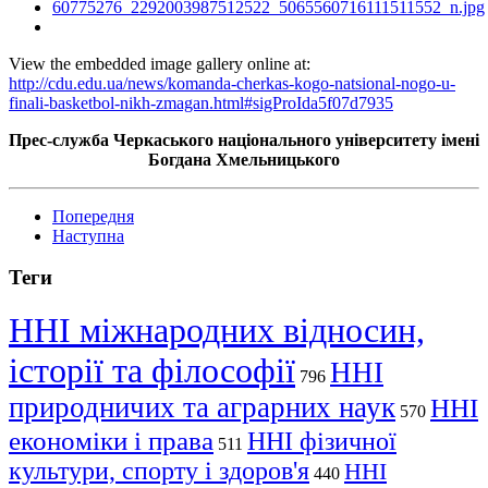
View the embedded image gallery online at:
http://cdu.edu.ua/news/komanda-cherkas-kogo-natsional-nogo-u-
finali-basketbol-nikh-zmagan.html#sigProIda5f07d7935
Прес-служба Черкаського національного університету імені
Богдана Хмельницького
Попередня
Наступна
Теги
ННІ міжнародних відносин,
історії та філософії
ННІ
796
природничих та аграрних наук
ННІ
570
економіки і права
ННІ фізичної
511
культури, спорту і здоров'я
ННІ
440