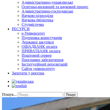
Адміністративно-управлінські
Освітньо-виховний та науковий процес
Адміністративно-господарські
Наукові підрозділи
Наукова бібліотека
Студмістечко
РЕСУРСИ
е-Університет
Підтримка користувачів
Державні закупівлі
ОЩАДБАНК оплата
ПРИВАТБАНК оплата
Поштовий сервер
Програмне забезпечення
Інституційний репозитарій
Сайти університету
Запитати у ректора
Пошук...
Пошук