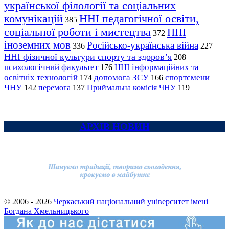
української філології та соціальних
комунікацій
ННІ педагогічної освіти,
385
соціальної роботи і мистецтва
ННІ
372
іноземних мов
Російсько-українська війна
336
227
ННІ фізичної культури спорту та здоров’я
208
психологічний факультет
ННІ інформаційних та
176
освітніх технологій
допомога ЗСУ
спортсмени
174
166
ЧНУ
перемога
142
137
Приймальна комісія ЧНУ
119
АРХІВ НОВИН
© 2006 - 2026
Черкаський національний університет імені
Богдана Хмельницького