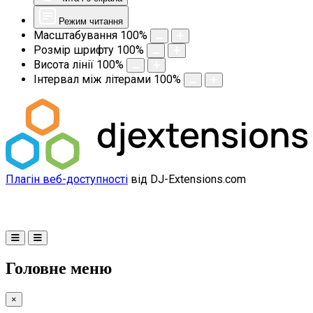
Режим читання
Масштабування
100
%
Розмір шрифту
100
%
Висота лінії
100
%
Інтервал між літерами
100
%
Плагін веб-доступності
від DJ-Extensions.com
Головне меню
×