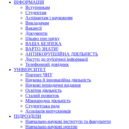
ІНФОРМАЦІЯ
Вступникам
Студентам
Аспірантам і науковцям
Викладачам
Вакансії
Документи
Цікаво про науку
ВАША БЕЗПЕКА
ВАРТО ЗНАТИ!
АНТИКОРУПЦІЙНА ДІЯЛЬНІСТЬ
Доступ до публічної інформації
Телефонний довідник
УНІВЕРСИТЕТ
Портрет ЧНУ
Наукова й інноваційна діяльність
Наукові періодичні видання
Освітня діяльність
Сталий розвиток
Міжнародна діяльність
Студентська рада
Асоціація випускників
ПІДРОЗДІЛИ
Навчально-наукові інститути та факультети
Навчально-наукові центри