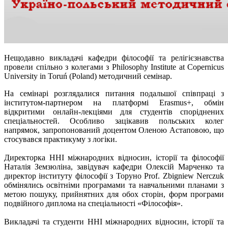
Нещодавно викладачі кафедри філософії та релігієзнавства
провели спільно з колегами з Philosophy Institute at Copernicus
University in Toruń (Poland) методичний семінар.
На семінарі розглядалися питання подальшої співпраці з
інститутом-партнером на платформі Erasmus+, обмін
відкритими онлайн-лекціями для студентів споріднених
спеціальностей. Особливо зацікавив польських колег
напрямок, запропонований доцентом Оленою Астаповою, що
стосувався практикуму з логіки.
Директорка ННІ міжнародних відносин, історії та філософії
Наталія Земзюліна, завідувач кафедри Олексій Марченко та
директор інституту філософії з Торуно Prof. Zbigniew Nerczuk
обмінялись освітніми програмами та навчальними планами з
метою пошуку, прийнятних для обох сторін, форм програми
подвійного диплома на спеціальності «Філософія».
Викладачі та студенти ННІ міжнародних відносин, історії та