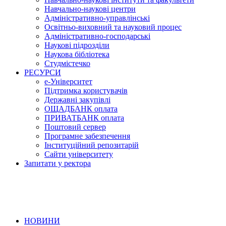
Навчально-наукові центри
Адміністративно-управлінські
Освітньо-виховний та науковий процес
Адміністративно-господарські
Наукові підрозділи
Наукова бібліотека
Студмістечко
РЕСУРСИ
е-Університет
Підтримка користувачів
Державні закупівлі
ОЩАДБАНК оплата
ПРИВАТБАНК оплата
Поштовий сервер
Програмне забезпечення
Інституційний репозитарій
Сайти університету
Запитати у ректора
НОВИНИ