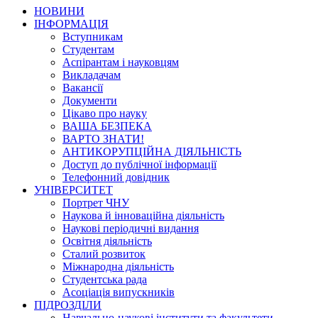
НОВИНИ
ІНФОРМАЦІЯ
Вступникам
Студентам
Аспірантам і науковцям
Викладачам
Вакансії
Документи
Цікаво про науку
ВАША БЕЗПЕКА
ВАРТО ЗНАТИ!
АНТИКОРУПЦІЙНА ДІЯЛЬНІСТЬ
Доступ до публічної інформації
Телефонний довідник
УНІВЕРСИТЕТ
Портрет ЧНУ
Наукова й інноваційна діяльність
Наукові періодичні видання
Освітня діяльність
Сталий розвиток
Міжнародна діяльність
Студентська рада
Асоціація випускників
ПІДРОЗДІЛИ
Навчально-наукові інститути та факультети