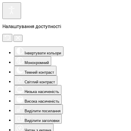
Налаштування доступності
Інвертувати кольори
Монохромний
Темний контраст
Світлий контраст
Низька насиченість
Висока насиченість
Виділити посилання
Виділити заголовки
Читач з екрана