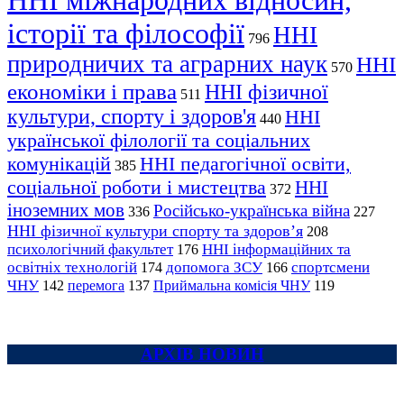
ННІ міжнародних відносин,
історії та філософії
ННІ
796
природничих та аграрних наук
ННІ
570
економіки і права
ННІ фізичної
511
культури, спорту і здоров'я
ННІ
440
української філології та соціальних
комунікацій
ННІ педагогічної освіти,
385
соціальної роботи і мистецтва
ННІ
372
іноземних мов
Російсько-українська війна
336
227
ННІ фізичної культури спорту та здоров’я
208
психологічний факультет
ННІ інформаційних та
176
освітніх технологій
допомога ЗСУ
спортсмени
174
166
ЧНУ
перемога
142
137
Приймальна комісія ЧНУ
119
АРХІВ НОВИН