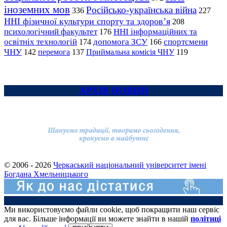
іноземних мов
Російсько-українська війна
336
227
ННІ фізичної культури спорту та здоров’я
208
психологічний факультет
ННІ інформаційних та
176
освітніх технологій
допомога ЗСУ
спортсмени
174
166
ЧНУ
перемога
142
137
Приймальна комісія ЧНУ
119
АРХІВ НОВИН
© 2006 - 2026
Черкаський національний університет імені
Богдана Хмельницького
Ми використовуємо файли cookie, щоб покращити наш сервіс
для вас. Більше інформації ви можете знайти в нашій
політиці