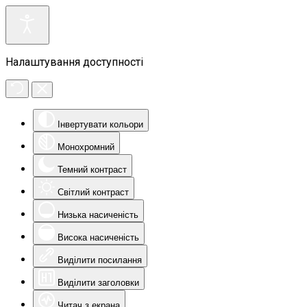
Налаштування доступності
Інвертувати кольори
Монохромний
Темний контраст
Світлий контраст
Низька насиченість
Висока насиченість
Виділити посилання
Виділити заголовки
Читач з екрана