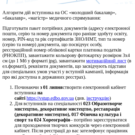
Алгоритм дій вступника на ОС «молодший бакалавр»,
«бакалавр», «магістр» медичного спрямування:
Підготувати пакет потрібних документів (адресу електронної
пошти, серію та номер документа про раніше здобуту освіту,
номер, PIN-код та рік сертифікатів ЗНО/НМТ, тип та номер
(серію та номер) документа, що посвідчує особу,
реєстраційний номер облікової картки платника податків
(РНОКПП), завантажити кольорову фотокартку розміром 3х4
см (до 1 Мб у форматі jpg), завантажити
мотиваційний лист
(в
ел.форматі), реквізити документів, що засвідчують підстави
для спеціальних умов участі у вступній кампанії, інформація
про які доступна в державних реєстрах).
Починаючи
з 01 липня
створити електронний кабінет
вступника
на
сайті
https://vstup.edbo.gov.ua
(див.
інструкцію
)
Для вступників на спеціальності
023 Образотворче
мистецтво, декоративне мистецтво, реставрація
(декоративне мистецтво), 017 Фізична культура і
спорт та 024 Хореографія
– потрібно зареєструватися
для проходження творчих конкурсів через електронний
кабінет. Після реєстрації до вас зателефонує працівник