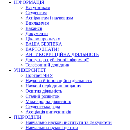
ІНФОРМАЦІЯ
Вступникам
Студентам
Аспірантам і науковцям
Викладачам
Вакансії
Документи
Цікаво про науку
ВАША БЕЗПЕКА
ВАРТО ЗНАТИ!
АНТИКОРУПЦІЙНА ДІЯЛЬНІСТЬ
Доступ до публічної інформації
Телефонний довідник
УНІВЕРСИТЕТ
Портрет ЧНУ
Наукова й інноваційна діяльність
Наукові періодичні видання
Освітня діяльність
Сталий розвиток
Міжнародна діяльність
Студентська рада
Асоціація випускників
ПІДРОЗДІЛИ
Навчально-наукові інститути та факультети
Навчально-наукові центри