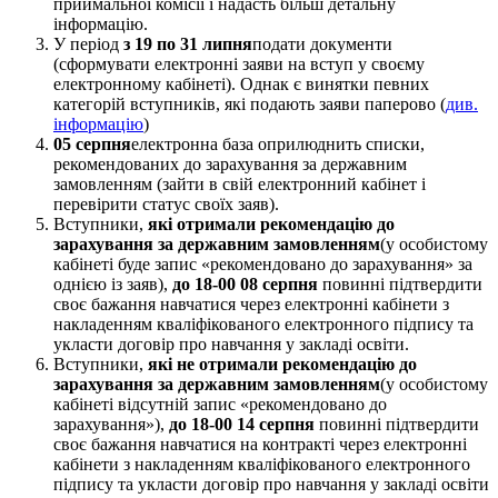
приймальної комісії і надасть більш детальну
інформацію.
У період
з 19 по 31 липня
подати документи
(сформувати електронні заяви на вступ у своєму
електронному кабінеті). Однак є винятки певних
категорій вступників, які подають заяви паперово (
див.
інформацію
)
05 серпня
електронна база оприлюднить списки,
рекомендованих до зарахування за державним
замовленням (зайти в свій електронний кабінет і
перевірити статус своїх заяв).
Вступники,
які отримали рекомендацію до
зарахування за державним замовленням
(у особистому
кабінеті буде запис «рекомендовано до зарахування» за
однією із заяв),
до 18-00 08 серпня
повинні підтвердити
своє бажання навчатися через електронні кабінети з
накладенням кваліфікованого електронного підпису та
укласти договір про навчання у закладі освіти.
Вступники,
які не отримали рекомендацію до
зарахування за державним замовленням
(у особистому
кабінеті відсутній запис «рекомендовано до
зарахування»),
до 18-00 14 серпня
повинні підтвердити
своє бажання навчатися на контракті через електронні
кабінети з накладенням кваліфікованого електронного
підпису та укласти договір про навчання у закладі освіти