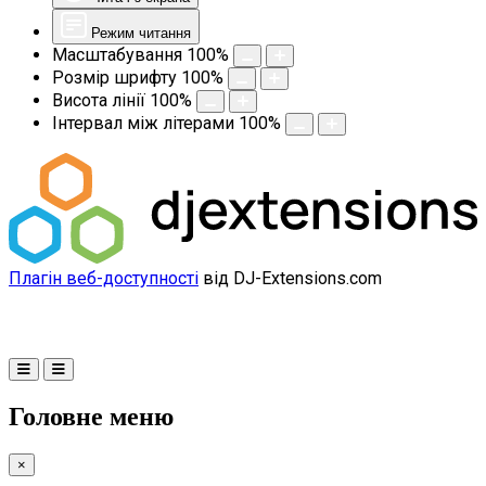
Режим читання
Масштабування
100
%
Розмір шрифту
100
%
Висота лінії
100
%
Інтервал між літерами
100
%
Плагін веб-доступності
від DJ-Extensions.com
Головне меню
×