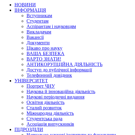
НОВИНИ
ІНФОРМАЦІЯ
Вступникам
Студентам
Аспірантам і науковцям
Викладачам
Вакансії
Документи
Цікаво про науку
ВАША БЕЗПЕКА
ВАРТО ЗНАТИ!
АНТИКОРУПЦІЙНА ДІЯЛЬНІСТЬ
Доступ до публічної інформації
Телефонний довідник
УНІВЕРСИТЕТ
Портрет ЧНУ
Наукова й інноваційна діяльність
Наукові періодичні видання
Освітня діяльність
Сталий розвиток
Міжнародна діяльність
Студентська рада
Асоціація випускників
ПІДРОЗДІЛИ
Навчально-наукові інститути та факультети