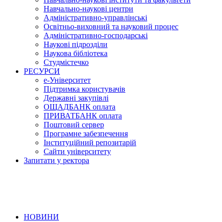
Навчально-наукові центри
Адміністративно-управлінські
Освітньо-виховний та науковий процес
Адміністративно-господарські
Наукові підрозділи
Наукова бібліотека
Студмістечко
РЕСУРСИ
е-Університет
Підтримка користувачів
Державні закупівлі
ОЩАДБАНК оплата
ПРИВАТБАНК оплата
Поштовий сервер
Програмне забезпечення
Інституційний репозитарій
Сайти університету
Запитати у ректора
НОВИНИ