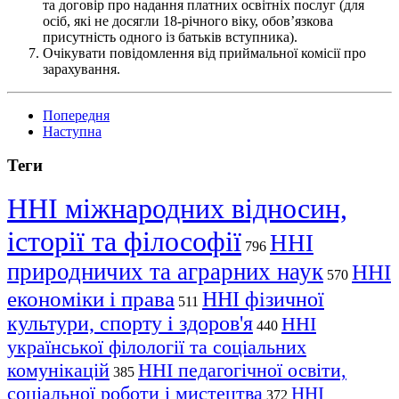
та договір про надання платних освітніх послуг (для
осіб, які не досягли 18-річного віку, обов’язкова
присутність одного із батьків вступника).
Очікувати повідомлення від приймальної комісії про
зарахування.
Попередня
Наступна
Теги
ННІ міжнародних відносин,
історії та філософії
ННІ
796
природничих та аграрних наук
ННІ
570
економіки і права
ННІ фізичної
511
культури, спорту і здоров'я
ННІ
440
української філології та соціальних
комунікацій
ННІ педагогічної освіти,
385
соціальної роботи і мистецтва
ННІ
372