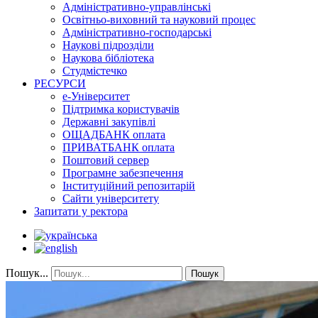
Адміністративно-управлінські
Освітньо-виховний та науковий процес
Адміністративно-господарські
Наукові підрозділи
Наукова бібліотека
Студмістечко
РЕСУРСИ
е-Університет
Підтримка користувачів
Державні закупівлі
ОЩАДБАНК оплата
ПРИВАТБАНК оплата
Поштовий сервер
Програмне забезпечення
Інституційний репозитарій
Сайти університету
Запитати у ректора
Пошук...
Пошук