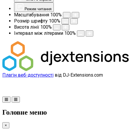
Режим читання
Масштабування
100
%
Розмір шрифту
100
%
Висота лінії
100
%
Інтервал між літерами
100
%
Плагін веб-доступності
від DJ-Extensions.com
Головне меню
×