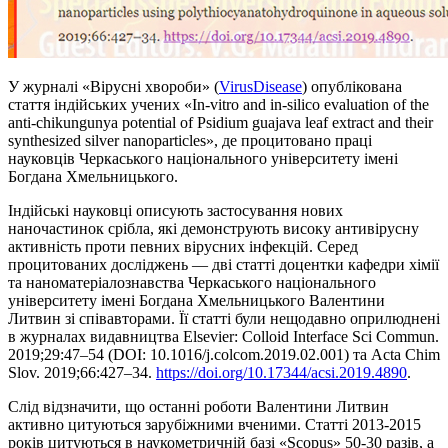
У журналі «Вірусні хвороби» (
VirusDisease
) опублікована
стаття індійських учених «In-vitro and in-silico evaluation of the
anti-chikungunya potential of Psidium guajava leaf extract and their
synthesized silver nanoparticles», де процитовано праці
науковців Черкаського національного університету імені
Богдана Хмельницького.
Індійські науковці описують застосування нових
наночастинок срібла, які демонструють високу антивірусну
активність проти певних вірусних інфекцій. Серед
процитованих досліджень — дві статті доцентки кафедри хімії
та наноматеріалознавства Черкаського національного
університету імені Богдана Хмельницького Валентини
Литвин зі співавторами. Її статті були нещодавно оприлюднені
в журналах видавництва Elsevier: Colloid Interface Sci Commun.
2019;29:47–54 (DOI: 10.1016/j.colcom.2019.02.001) та Acta Chim
Slov. 2019;66:427–34.
https://doi.org/10.17344/acsi.2019.4890
.
Слід відзначити, що останні роботи Валентини Литвин
активно цитуються зарубіжними вченими. Статті 2013-2015
років цитуються в наукометричній базі «Scopus» 50-30 разів, а