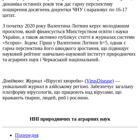
динаміка останніх років теж дає гарну перспективу
поширення досягнень доцентки ЧНУ і нараховує по 16-17
цитат.
З початку 2020 року Валентина Литвин керує молодіжним
проєктом, який фінансується Міністерством освіти і науки
України, а також активно публікує статті в журналах системи
«Scopus». Індекс Гірша у Валентини Литвин h=5, однак є
гарна перспектива його швидкого зростання, що підвищує
науковий рейтинг навчально-науковий інститут природничих
та аграрних наук і Черкаський національний.
Довідково
: Журнал «Вірусні хвороби» (
VirusDisease
) —
унікальний журнал в азійському регіоні. Забезпечує загальну
платформу вірусологів, що працюють над вірусами, що
вражають тварин, людей, риб і рослини.
ННІ природничих та аграрних наук
Попередня