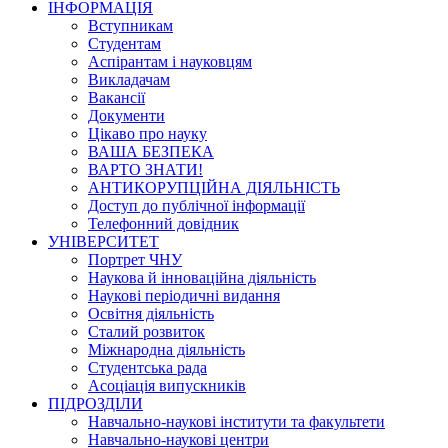
ІНФОРМАЦІЯ
Вступникам
Студентам
Аспірантам і науковцям
Викладачам
Вакансії
Документи
Цікаво про науку
ВАША БЕЗПЕКА
ВАРТО ЗНАТИ!
АНТИКОРУПЦІЙНА ДІЯЛЬНІСТЬ
Доступ до публічної інформації
Телефонний довідник
УНІВЕРСИТЕТ
Портрет ЧНУ
Наукова й інноваційна діяльність
Наукові періодичні видання
Освітня діяльність
Сталий розвиток
Міжнародна діяльність
Студентська рада
Асоціація випускників
ПІДРОЗДІЛИ
Навчально-наукові інститути та факультети
Навчально-наукові центри