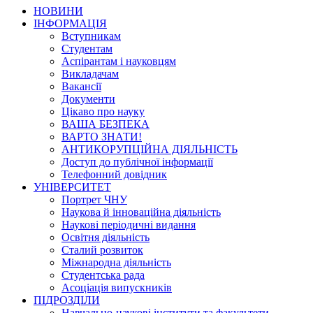
НОВИНИ
ІНФОРМАЦІЯ
Вступникам
Студентам
Аспірантам і науковцям
Викладачам
Вакансії
Документи
Цікаво про науку
ВАША БЕЗПЕКА
ВАРТО ЗНАТИ!
АНТИКОРУПЦІЙНА ДІЯЛЬНІСТЬ
Доступ до публічної інформації
Телефонний довідник
УНІВЕРСИТЕТ
Портрет ЧНУ
Наукова й інноваційна діяльність
Наукові періодичні видання
Освітня діяльність
Сталий розвиток
Міжнародна діяльність
Студентська рада
Асоціація випускників
ПІДРОЗДІЛИ
Навчально-наукові інститути та факультети