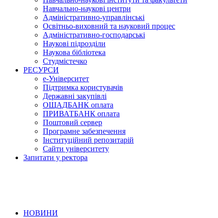
Навчально-наукові центри
Адміністративно-управлінські
Освітньо-виховний та науковий процес
Адміністративно-господарські
Наукові підрозділи
Наукова бібліотека
Студмістечко
РЕСУРСИ
е-Університет
Підтримка користувачів
Державні закупівлі
ОЩАДБАНК оплата
ПРИВАТБАНК оплата
Поштовий сервер
Програмне забезпечення
Інституційний репозитарій
Сайти університету
Запитати у ректора
НОВИНИ