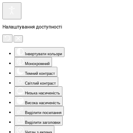
Налаштування доступності
Інвертувати кольори
Монохромний
Темний контраст
Світлий контраст
Низька насиченість
Висока насиченість
Виділити посилання
Виділити заголовки
Читач з екрана