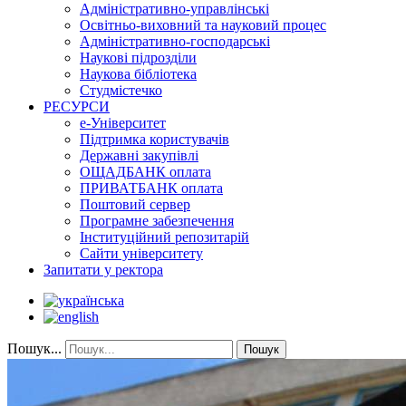
Адміністративно-управлінські
Освітньо-виховний та науковий процес
Адміністративно-господарські
Наукові підрозділи
Наукова бібліотека
Студмістечко
РЕСУРСИ
е-Університет
Підтримка користувачів
Державні закупівлі
ОЩАДБАНК оплата
ПРИВАТБАНК оплата
Поштовий сервер
Програмне забезпечення
Інституційний репозитарій
Сайти університету
Запитати у ректора
Пошук...
Пошук