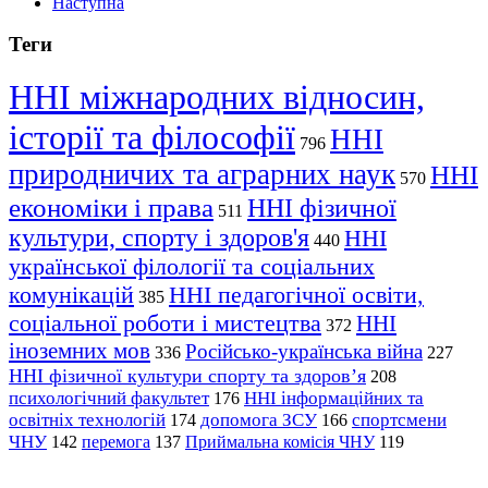
Наступна
Теги
ННІ міжнародних відносин,
історії та філософії
ННІ
796
природничих та аграрних наук
ННІ
570
економіки і права
ННІ фізичної
511
культури, спорту і здоров'я
ННІ
440
української філології та соціальних
комунікацій
ННІ педагогічної освіти,
385
соціальної роботи і мистецтва
ННІ
372
іноземних мов
Російсько-українська війна
336
227
ННІ фізичної культури спорту та здоров’я
208
психологічний факультет
ННІ інформаційних та
176
освітніх технологій
допомога ЗСУ
спортсмени
174
166
ЧНУ
перемога
142
137
Приймальна комісія ЧНУ
119