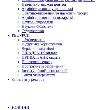
Навчально-наукові центри
Адміністративно-управлінські
Освітньо-виховний та науковий процес
Адміністративно-господарські
Наукові підрозділи
Наукова бібліотека
Студмістечко
РЕСУРСИ
е-Університет
Підтримка користувачів
Державні закупівлі
ОЩАДБАНК оплата
ПРИВАТБАНК оплата
Поштовий сервер
Програмне забезпечення
Інституційний репозитарій
Сайти університету
Запитати у ректора
НОВИНИ