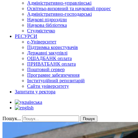
Адміністративно-управлінські
Освітньо-виховний та науковий процес
Адміністративно-господарські
Наукові підрозділи
Наукова бібліотека
Студмістечко
РЕСУРСИ
е-Університет
Підтримка користувачів
Державні закупівлі
ОЩАДБАНК оплата
ПРИВАТБАНК оплата
Поштовий сервер
Програмне забезпечення
Інституційний репозитарій
Сайти університету
Запитати у ректора
Пошук...
Пошук