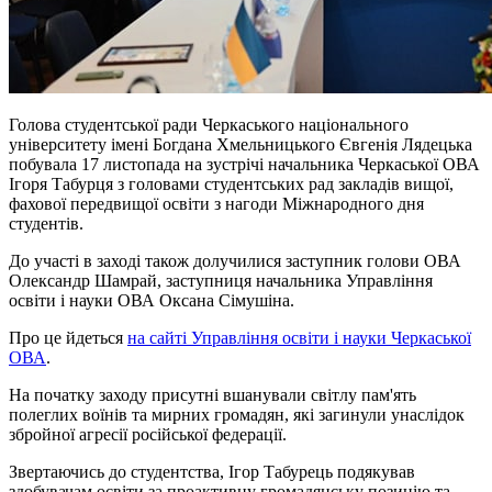
Голова студентської ради Черкаського національного
університету імені Богдана Хмельницького Євгенія Лядецька
побувала 17 листопада на зустрічі начальника Черкаської ОВА
Ігоря Табурця з головами студентських рад закладів вищої,
фахової передвищої освіти з нагоди Міжнародного дня
студентів.
До участі в заході також долучилися заступник голови ОВА
Олександр Шамрай, заступниця начальника Управління
освіти і науки ОВА Оксана Сімушіна.
Про це йдеться
на сайті Управління освіти і науки Черкаської
ОВА
.
На початку заходу присутні вшанували світлу пам'ять
полеглих воїнів та мирних громадян, які загинули унаслідок
збройної агресії російської федерації.
Звертаючись до студентства, Ігор Табурець подякував
здобувачам освіти за проактивну громадянську позицію та