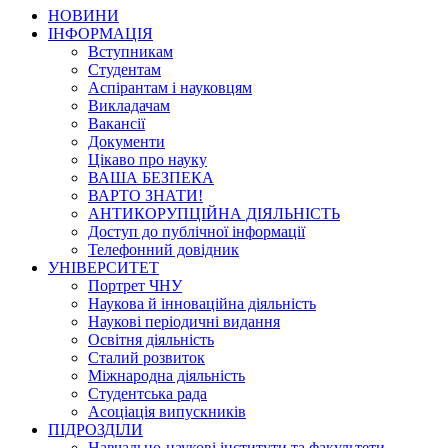
НОВИНИ
ІНФОРМАЦІЯ
Вступникам
Студентам
Аспірантам і науковцям
Викладачам
Вакансії
Документи
Цікаво про науку
ВАША БЕЗПЕКА
ВАРТО ЗНАТИ!
АНТИКОРУПЦІЙНА ДІЯЛЬНІСТЬ
Доступ до публічної інформації
Телефонний довідник
УНІВЕРСИТЕТ
Портрет ЧНУ
Наукова й інноваційна діяльність
Наукові періодичні видання
Освітня діяльність
Сталий розвиток
Міжнародна діяльність
Студентська рада
Асоціація випускників
ПІДРОЗДІЛИ
Навчально-наукові інститути та факультети