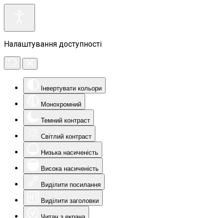
Налаштування доступності
Інвертувати кольори
Монохромний
Темний контраст
Світлий контраст
Низька насиченість
Висока насиченість
Виділити посилання
Виділити заголовки
Читач з екрана