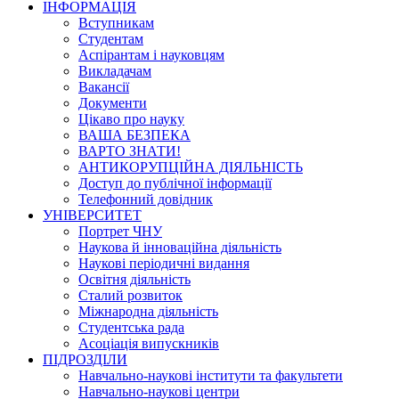
ІНФОРМАЦІЯ
Вступникам
Студентам
Аспірантам і науковцям
Викладачам
Вакансії
Документи
Цікаво про науку
ВАША БЕЗПЕКА
ВАРТО ЗНАТИ!
АНТИКОРУПЦІЙНА ДІЯЛЬНІСТЬ
Доступ до публічної інформації
Телефонний довідник
УНІВЕРСИТЕТ
Портрет ЧНУ
Наукова й інноваційна діяльність
Наукові періодичні видання
Освітня діяльність
Сталий розвиток
Міжнародна діяльність
Студентська рада
Асоціація випускників
ПІДРОЗДІЛИ
Навчально-наукові інститути та факультети
Навчально-наукові центри