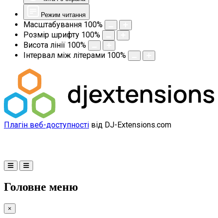
Режим читання
Масштабування
100
%
Розмір шрифту
100
%
Висота лінії
100
%
Інтервал між літерами
100
%
Плагін веб-доступності
від DJ-Extensions.com
Головне меню
×