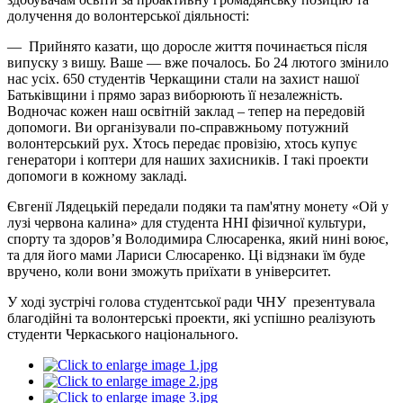
долучення до волонтерської діяльності:
— Прийнято казати, що доросле життя починається після
випуску з вишу. Ваше — вже почалось. Бо 24 лютого змінило
нас усіх. 650 студентів Черкащини стали на захист нашої
Батьківщини і прямо зараз виборюють її незалежність.
Водночас кожен наш освітній заклад – тепер на передовій
допомоги. Ви організували по-справжньому потужний
волонтерський рух. Хтось передає провізію, хтось купує
генератори і коптери для наших захисників. І такі проекти
допомоги в кожному закладі.
Євгенії Лядецькій передали подяки та пам'ятну монету «Ой у
лузі червона калина» для студента ННІ фізичної культури,
спорту та здоров’я Володимира Слюсаренка, який нині воює,
та для його мами Лариси Слюсаренко. Ці відзнаки їм буде
вручено, коли вони зможуть приїхати в університет.
У ході зустрічі голова студентської ради ЧНУ презентувала
благодійні та волонтерські проекти, які успішно реалізують
студенти Черкаського національного.