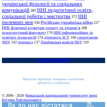
української філології та соціальних
комунікацій
ННІ педагогічної освіти,
385
соціальної роботи і мистецтва
ННІ
372
іноземних мов
Російсько-українська війна
336
227
ННІ фізичної культури спорту та здоров’я
208
психологічний факультет
ННІ інформаційних та
176
освітніх технологій
допомога ЗСУ
спортсмени
174
166
ЧНУ
перемога
142
137
Приймальна комісія ЧНУ
119
АРХІВ НОВИН
© 2006 - 2026
Черкаський національний університет імені
Богдана Хмельницького