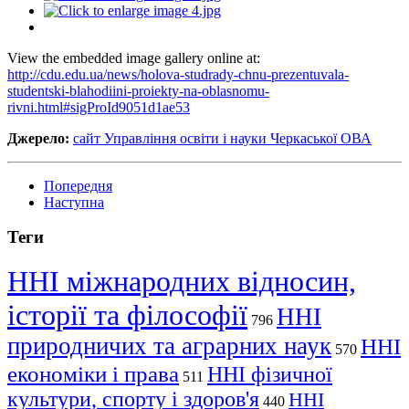
View the embedded image gallery online at:
http://cdu.edu.ua/news/holova-studrady-chnu-prezentuvala-
studentski-blahodiini-proiekty-na-oblasnomu-
rivni.html#sigProId9051d1ae53
Джерело:
сайт Управління освіти і науки Черкаської ОВА
Попередня
Наступна
Теги
ННІ міжнародних відносин,
історії та філософії
ННІ
796
природничих та аграрних наук
ННІ
570
економіки і права
ННІ фізичної
511
культури, спорту і здоров'я
ННІ
440