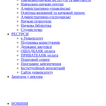
Навчально-наукові центри
Адміністративно-управлінські
Освітньо-виховний та науковий процес
Адміністративно-господарські
Наукові підрозділи
Наукова бібліотека
Студмістечко
РЕСУРСИ
е-Університет
Підтримка користувачів
Державні закупівлі
ОЩАДБАНК оплата
ПРИВАТБАНК оплата
Поштовий сервер
Програмне забезпечення
Інституційний репозитарій
Сайти університету
Запитати у ректора
НОВИНИ