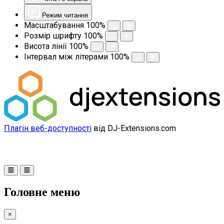
Режим читання
Масштабування
100
%
Розмір шрифту
100
%
Висота лінії
100
%
Інтервал між літерами
100
%
Плагін веб-доступності
від DJ-Extensions.com
Головне меню
×