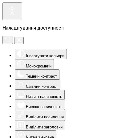
Налаштування доступності
Інвертувати кольори
Монохромний
Темний контраст
Світлий контраст
Низька насиченість
Висока насиченість
Виділити посилання
Виділити заголовки
Читач з екрана