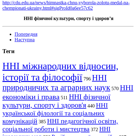
http://cdu.edu.ua/news/himnastka-chnu-vyborola-zolotu-medal-na-
chempionati-ukrainy.html#sigProId0a6ee57c62
ННІ фізичної культури, спорту і здоров’я
Попередня
Наступна
Теги
ННІ міжнародних відносин,
історії та філософії
ННІ
796
природничих та аграрних наук
ННІ
570
економіки і права
ННІ фізичної
511
культури, спорту і здоров'я
ННІ
440
української філології та соціальних
комунікацій
ННІ педагогічної освіти,
385
соціальної роботи і мистецтва
ННІ
372