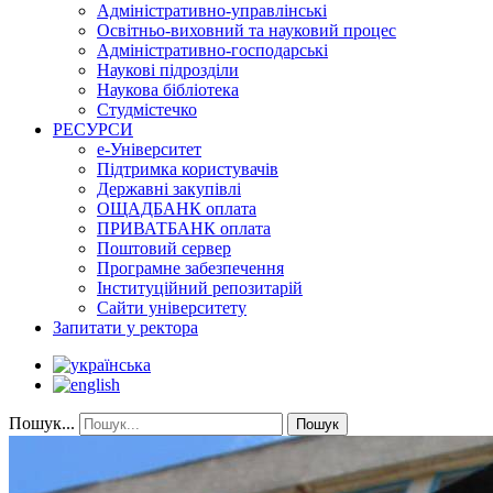
Адміністративно-управлінські
Освітньо-виховний та науковий процес
Адміністративно-господарські
Наукові підрозділи
Наукова бібліотека
Студмістечко
РЕСУРСИ
е-Університет
Підтримка користувачів
Державні закупівлі
ОЩАДБАНК оплата
ПРИВАТБАНК оплата
Поштовий сервер
Програмне забезпечення
Інституційний репозитарій
Сайти університету
Запитати у ректора
Пошук...
Пошук