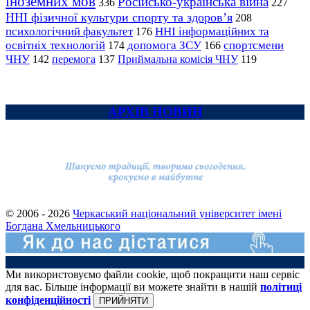
іноземних мов
Російсько-українська війна
336
227
ННІ фізичної культури спорту та здоров’я
208
психологічний факультет
ННІ інформаційних та
176
освітніх технологій
допомога ЗСУ
спортсмени
174
166
ЧНУ
перемога
142
137
Приймальна комісія ЧНУ
119
АРХІВ НОВИН
© 2006 - 2026
Черкаський національний університет імені
Богдана Хмельницького
Ми використовуємо файли cookie, щоб покращити наш сервіс
для вас. Більше інформації ви можете знайти в нашій
політиці
конфіденційності
ПРИЙНЯТИ