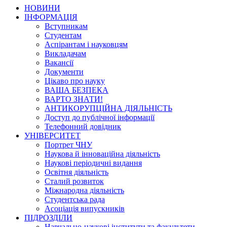
НОВИНИ
ІНФОРМАЦІЯ
Вступникам
Студентам
Аспірантам і науковцям
Викладачам
Вакансії
Документи
Цікаво про науку
ВАША БЕЗПЕКА
ВАРТО ЗНАТИ!
АНТИКОРУПЦІЙНА ДІЯЛЬНІСТЬ
Доступ до публічної інформації
Телефонний довідник
УНІВЕРСИТЕТ
Портрет ЧНУ
Наукова й інноваційна діяльність
Наукові періодичні видання
Освітня діяльність
Сталий розвиток
Міжнародна діяльність
Студентська рада
Асоціація випускників
ПІДРОЗДІЛИ
Навчально-наукові інститути та факультети