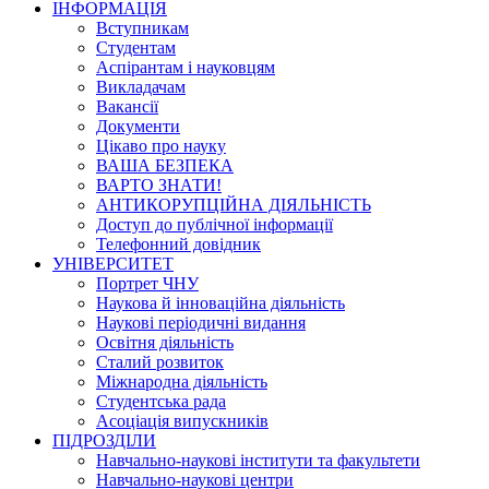
ІНФОРМАЦІЯ
Вступникам
Студентам
Аспірантам і науковцям
Викладачам
Вакансії
Документи
Цікаво про науку
ВАША БЕЗПЕКА
ВАРТО ЗНАТИ!
АНТИКОРУПЦІЙНА ДІЯЛЬНІСТЬ
Доступ до публічної інформації
Телефонний довідник
УНІВЕРСИТЕТ
Портрет ЧНУ
Наукова й інноваційна діяльність
Наукові періодичні видання
Освітня діяльність
Сталий розвиток
Міжнародна діяльність
Студентська рада
Асоціація випускників
ПІДРОЗДІЛИ
Навчально-наукові інститути та факультети
Навчально-наукові центри