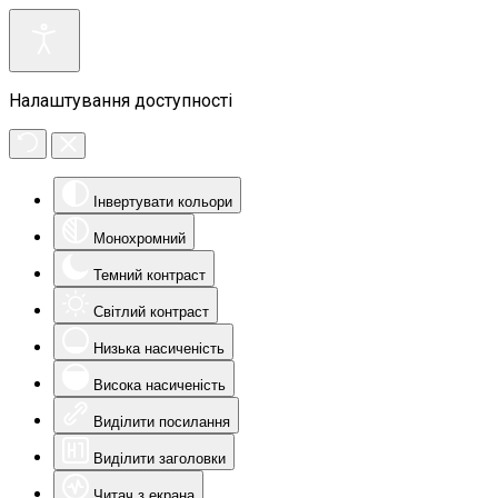
Налаштування доступності
Інвертувати кольори
Монохромний
Темний контраст
Світлий контраст
Низька насиченість
Висока насиченість
Виділити посилання
Виділити заголовки
Читач з екрана