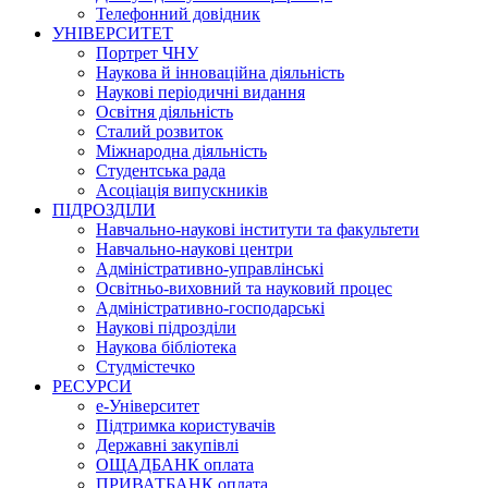
Телефонний довідник
УНІВЕРСИТЕТ
Портрет ЧНУ
Наукова й інноваційна діяльність
Наукові періодичні видання
Освітня діяльність
Сталий розвиток
Міжнародна діяльність
Студентська рада
Асоціація випускників
ПІДРОЗДІЛИ
Навчально-наукові інститути та факультети
Навчально-наукові центри
Адміністративно-управлінські
Освітньо-виховний та науковий процес
Адміністративно-господарські
Наукові підрозділи
Наукова бібліотека
Студмістечко
РЕСУРСИ
е-Університет
Підтримка користувачів
Державні закупівлі
ОЩАДБАНК оплата
ПРИВАТБАНК оплата