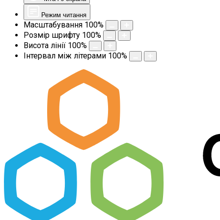
Режим читання
Масштабування
100
%
Розмір шрифту
100
%
Висота лінії
100
%
Інтервал між літерами
100
%