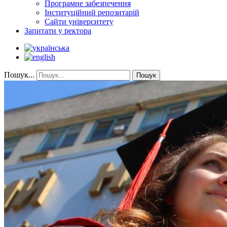
Програмне забезпечення
Інституційний репозитарій
Сайти університету
Запитати у ректора
Пошук...
Пошук