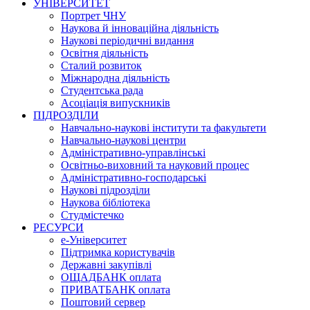
УНІВЕРСИТЕТ
Портрет ЧНУ
Наукова й інноваційна діяльність
Наукові періодичні видання
Освітня діяльність
Сталий розвиток
Міжнародна діяльність
Студентська рада
Асоціація випускників
ПІДРОЗДІЛИ
Навчально-наукові інститути та факультети
Навчально-наукові центри
Адміністративно-управлінські
Освітньо-виховний та науковий процес
Адміністративно-господарські
Наукові підрозділи
Наукова бібліотека
Студмістечко
РЕСУРСИ
е-Університет
Підтримка користувачів
Державні закупівлі
ОЩАДБАНК оплата
ПРИВАТБАНК оплата
Поштовий сервер