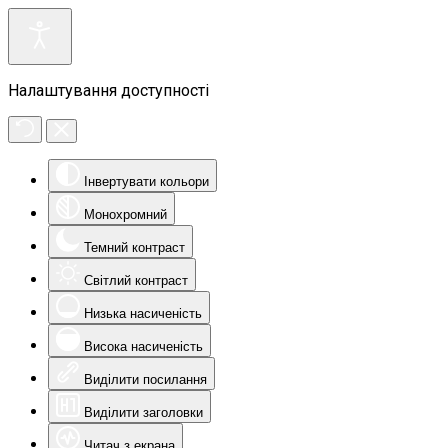
Налаштування доступності
Інвертувати кольори
Монохромний
Темний контраст
Світлий контраст
Низька насиченість
Висока насиченість
Виділити посилання
Виділити заголовки
Читач з екрана