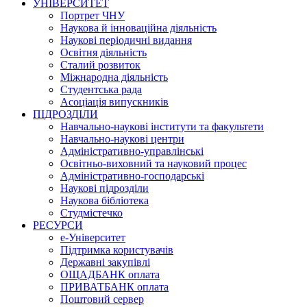
УНІВЕРСИТЕТ
Портрет ЧНУ
Наукова й інноваційна діяльність
Наукові періодичні видання
Освітня діяльність
Сталий розвиток
Міжнародна діяльність
Студентська рада
Асоціація випускників
ПІДРОЗДІЛИ
Навчально-наукові інститути та факультети
Навчально-наукові центри
Адміністративно-управлінські
Освітньо-виховний та науковий процес
Адміністративно-господарські
Наукові підрозділи
Наукова бібліотека
Студмістечко
РЕСУРСИ
е-Університет
Підтримка користувачів
Державні закупівлі
ОЩАДБАНК оплата
ПРИВАТБАНК оплата
Поштовий сервер