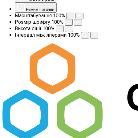
Режим читання
Масштабування
100
%
Розмір шрифту
100
%
Висота лінії
100
%
Інтервал між літерами
100
%