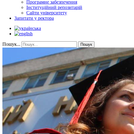
Програмне забезпечення
Інституційний репозитарій
Сайти університету
Запитати у ректора
Пошук...
Пошук