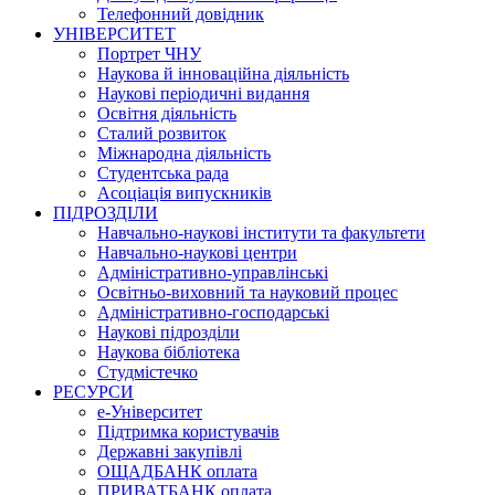
Телефонний довідник
УНІВЕРСИТЕТ
Портрет ЧНУ
Наукова й інноваційна діяльність
Наукові періодичні видання
Освітня діяльність
Сталий розвиток
Міжнародна діяльність
Студентська рада
Асоціація випускників
ПІДРОЗДІЛИ
Навчально-наукові інститути та факультети
Навчально-наукові центри
Адміністративно-управлінські
Освітньо-виховний та науковий процес
Адміністративно-господарські
Наукові підрозділи
Наукова бібліотека
Студмістечко
РЕСУРСИ
е-Університет
Підтримка користувачів
Державні закупівлі
ОЩАДБАНК оплата
ПРИВАТБАНК оплата