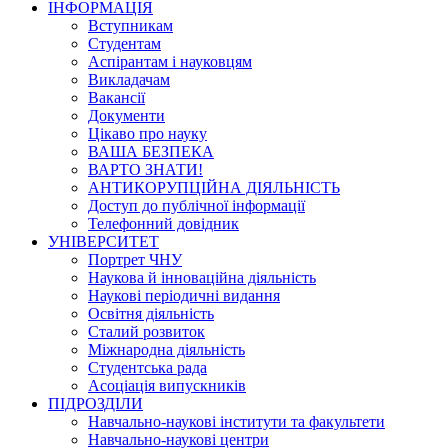
ІНФОРМАЦІЯ
Вступникам
Студентам
Аспірантам і науковцям
Викладачам
Вакансії
Документи
Цікаво про науку
ВАША БЕЗПЕКА
ВАРТО ЗНАТИ!
АНТИКОРУПЦІЙНА ДІЯЛЬНІСТЬ
Доступ до публічної інформації
Телефонний довідник
УНІВЕРСИТЕТ
Портрет ЧНУ
Наукова й інноваційна діяльність
Наукові періодичні видання
Освітня діяльність
Сталий розвиток
Міжнародна діяльність
Студентська рада
Асоціація випускників
ПІДРОЗДІЛИ
Навчально-наукові інститути та факультети
Навчально-наукові центри