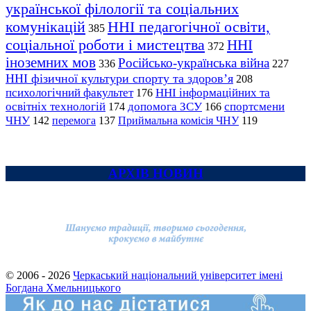
української філології та соціальних
комунікацій
ННІ педагогічної освіти,
385
соціальної роботи і мистецтва
ННІ
372
іноземних мов
Російсько-українська війна
336
227
ННІ фізичної культури спорту та здоров’я
208
психологічний факультет
ННІ інформаційних та
176
освітніх технологій
допомога ЗСУ
спортсмени
174
166
ЧНУ
перемога
142
137
Приймальна комісія ЧНУ
119
АРХІВ НОВИН
© 2006 - 2026
Черкаський національний університет імені
Богдана Хмельницького