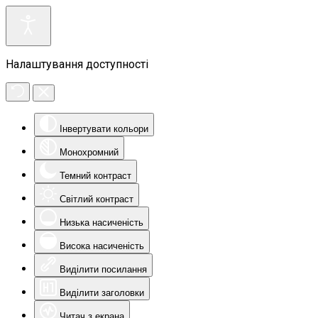
Налаштування доступності
Інвертувати кольори
Монохромний
Темний контраст
Світлий контраст
Низька насиченість
Висока насиченість
Виділити посилання
Виділити заголовки
Читач з екрана