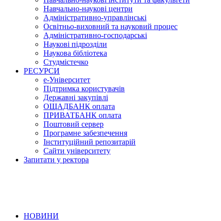
Навчально-наукові центри
Адміністративно-управлінські
Освітньо-виховний та науковий процес
Адміністративно-господарські
Наукові підрозділи
Наукова бібліотека
Студмістечко
РЕСУРСИ
е-Університет
Підтримка користувачів
Державні закупівлі
ОЩАДБАНК оплата
ПРИВАТБАНК оплата
Поштовий сервер
Програмне забезпечення
Інституційний репозитарій
Сайти університету
Запитати у ректора
НОВИНИ