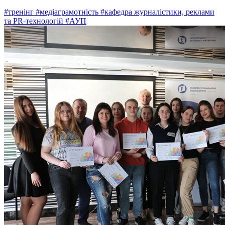
#тренінг
#медіаграмотність
#кафедра журналістики, реклами
та PR-технологій
#АУП