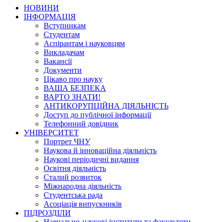
НОВИНИ
ІНФОРМАЦІЯ
Вступникам
Студентам
Аспірантам і науковцям
Викладачам
Вакансії
Документи
Цікаво про науку
ВАША БЕЗПЕКА
ВАРТО ЗНАТИ!
АНТИКОРУПЦІЙНА ДІЯЛЬНІСТЬ
Доступ до публічної інформації
Телефонний довідник
УНІВЕРСИТЕТ
Портрет ЧНУ
Наукова й інноваційна діяльність
Наукові періодичні видання
Освітня діяльність
Сталий розвиток
Міжнародна діяльність
Студентська рада
Асоціація випускників
ПІДРОЗДІЛИ
Навчально-наукові інститути та факультети