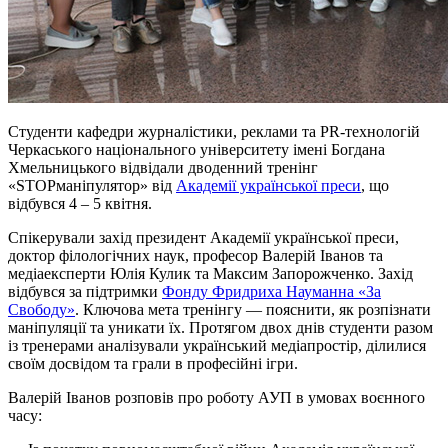
Студенти кафедри журналістики, реклами та PR-технологій
Черкаського національного університету імені Богдана
Хмельницького відвідали дводенний тренінг
«STOPманіпулятор» від
Академії української преси
, що
відбувся 4 – 5 квітня.
Спікерували захід президент Академії української преси,
доктор філологічних наук, професор Валерій Іванов та
медіаексперти Юлія Кулик та Максим Запорожченко. Захід
відбувся за підтримки
Фонду Фридриха Науманна «За
Свободу»
. Ключова мета тренінгу — пояснити, як розпізнати
маніпуляції та уникати їх. Протягом двох днів студенти разом
із тренерами аналізували український медіапростір, ділилися
своїм досвідом та грали в професійні ігри.
Валерій Іванов розповів про роботу АУП в умовах воєнного
часу: