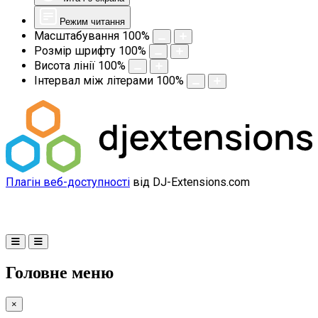
Режим читання
Масштабування
100
%
Розмір шрифту
100
%
Висота лінії
100
%
Інтервал між літерами
100
%
Плагін веб-доступності
від DJ-Extensions.com
Головне меню
×