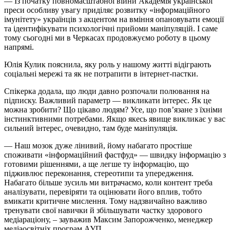
— Із початку повномасштабної війни Академія української
преси особливу увагу приділяє розвитку «інформаційного
імунітету» українців з акцентом на вміння опановувати емоції
та ідентифікувати психологічні прийоми маніпуляцій. І саме
тому сьогодні ми в Черкасах продовжуємо роботу в цьому
напрямі.
Юлія Кулик пояснила, яку роль у нашому житті відіграють
соціальні мережі та як не потрапити в інтернет-пастки.
Спікерка додала, що люди давно розпочали полювання на
підписку. Важливий параметр — викликати інтерес. Як це
можна зробити? Що цікаво людям? Усе, що пов’язане з їхніми
інстинктивними потребами. Якщо якесь явище викликає у вас
сильний інтерес, очевидно, там буде маніпуляція.
— Наш мозок дуже лінивий, йому набагато простіше
споживати «інформаційний фастфуд» — швидку інформацію з
готовими рішеннями, а ще легше ту інформацію, що
підживлює переконання, стереотипи та упередження.
Набагато більше зусиль ми витрачаємо, коли контент треба
аналізувати, перевіряти та оцінювати його вплив, тобто
вмикати критичне мислення. Тому надзвичайно важливо
тренувати свої навички й збільшувати частку здорового
медіараціону, – зауважив Максим Запорожченко, менеджер
медіаосвітніх програм АУП.