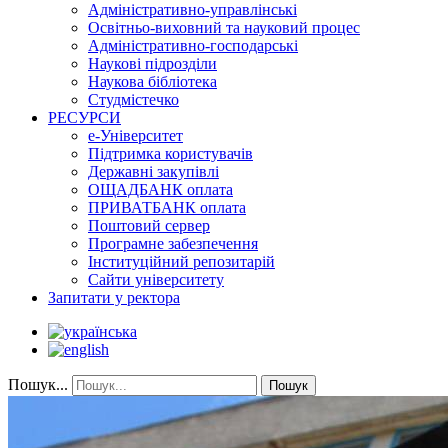
Адміністративно-управлінські
Освітньо-виховний та науковий процес
Адміністративно-господарські
Наукові підрозділи
Наукова бібліотека
Студмістечко
РЕСУРСИ
е-Університет
Підтримка користувачів
Державні закупівлі
ОЩАДБАНК оплата
ПРИВАТБАНК оплата
Поштовий сервер
Програмне забезпечення
Інституційний репозитарій
Сайти університету
Запитати у ректора
Пошук...
Пошук