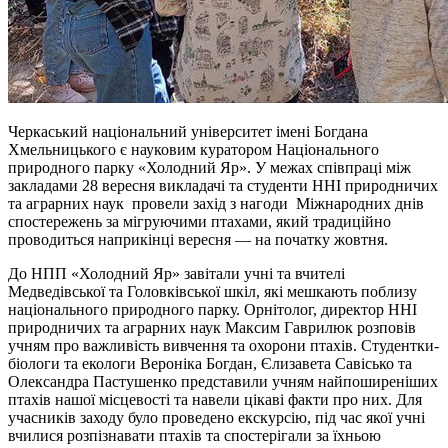
Черкаський національний університет імені Богдана
Хмельницького є науковим куратором Національного
природного парку «Холодний Яр». У межах співпраці між
закладами 28 вересня викладачі та студенти ННІ природничих
та аграрних наук провели захід з нагоди Міжнародних днів
спостережень за мігруючими птахами, який традиційно
проводиться наприкінці вересня — на початку жовтня.
До НПП «Холодний Яр» завітали учні та вчителі
Медведівської та Головківської шкіл, які мешкають поблизу
національного природного парку. Орнітолог, директор ННІ
природничих та аграрних наук Максим Гаврилюк розповів
учням про важливість вивчення та охорони птахів. Студентки-
біологи та екологи Вероніка Богдан, Єлизавета Савісько та
Олександра Пастушенко представили учням найпоширеніших
птахів нашої місцевості та навели цікаві факти про них. Для
учасників заходу було проведено екскурсію, під час якої учні
вчилися розпізнавати птахів та спостерігали за їхньою