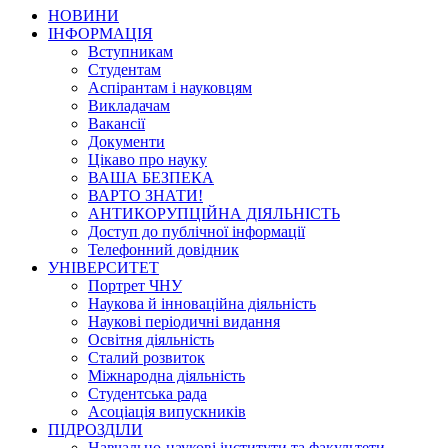
НОВИНИ
ІНФОРМАЦІЯ
Вступникам
Студентам
Аспірантам і науковцям
Викладачам
Вакансії
Документи
Цікаво про науку
ВАША БЕЗПЕКА
ВАРТО ЗНАТИ!
АНТИКОРУПЦІЙНА ДІЯЛЬНІСТЬ
Доступ до публічної інформації
Телефонний довідник
УНІВЕРСИТЕТ
Портрет ЧНУ
Наукова й інноваційна діяльність
Наукові періодичні видання
Освітня діяльність
Сталий розвиток
Міжнародна діяльність
Студентська рада
Асоціація випускників
ПІДРОЗДІЛИ
Навчально-наукові інститути та факультети