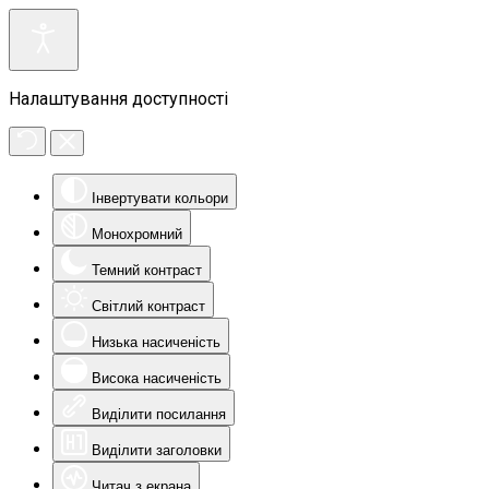
Налаштування доступності
Інвертувати кольори
Монохромний
Темний контраст
Світлий контраст
Низька насиченість
Висока насиченість
Виділити посилання
Виділити заголовки
Читач з екрана