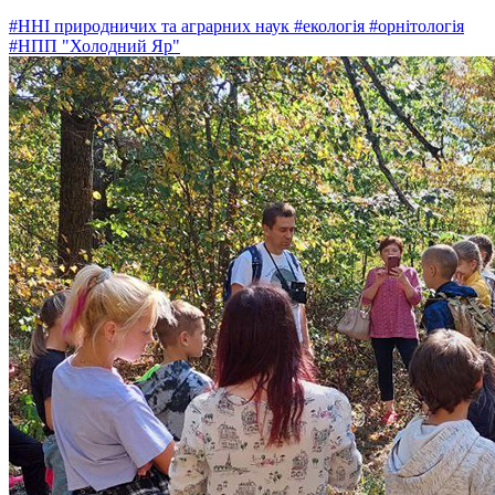
#ННІ природничих та аграрних наук
#екологія
#орнітологія
#НПП "Холодний Яр"