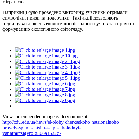
міграцією.
Наприкінці було проведено вікторину, учасники отримали
символічні призи та подарунки. Такі акції дозволяють
підвищувати рівень екологічної обізнаності учнів та сприяють
формуванню екологічного світогляду.
View the embedded image gallery online at:
http://cdu.edu.ua/news/ekolohy-cherkaskoho-natsionalnoho-
provely-spilnu-aktsiiu-z-npp-kholodnyi-
yar.html#sigProId866a3522c7