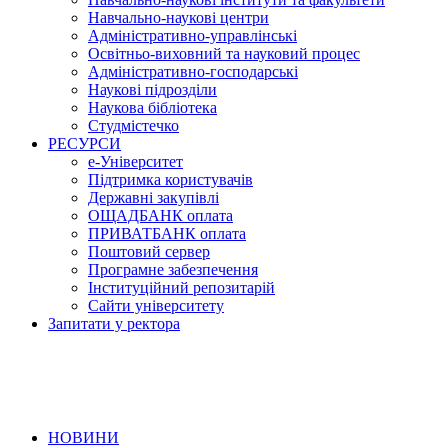
Навчально-наукові центри
Адміністративно-управлінські
Освітньо-виховний та науковий процес
Адміністративно-господарські
Наукові підрозділи
Наукова бібліотека
Студмістечко
РЕСУРСИ
е-Університет
Підтримка користувачів
Державні закупівлі
ОЩАДБАНК оплата
ПРИВАТБАНК оплата
Поштовий сервер
Програмне забезпечення
Інституційний репозитарій
Сайти університету
Запитати у ректора
НОВИНИ