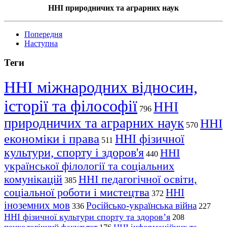
ННІ природничих та аграрних наук
Попередня
Наступна
Теги
ННІ міжнародних відносин,
історії та філософії
ННІ
796
природничих та аграрних наук
ННІ
570
економіки і права
ННІ фізичної
511
культури, спорту і здоров'я
ННІ
440
української філології та соціальних
комунікацій
ННІ педагогічної освіти,
385
соціальної роботи і мистецтва
ННІ
372
іноземних мов
Російсько-українська війна
336
227
ННІ фізичної культури спорту та здоров’я
208