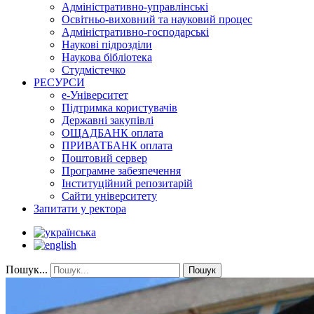
Адміністративно-управлінські
Освітньо-виховний та науковий процес
Адміністративно-господарські
Наукові підрозділи
Наукова бібліотека
Студмістечко
РЕСУРСИ
е-Університет
Підтримка користувачів
Державні закупівлі
ОЩАДБАНК оплата
ПРИВАТБАНК оплата
Поштовий сервер
Програмне забезпечення
Інституційний репозитарій
Сайти університету
Запитати у ректора
Пошук...
Пошук