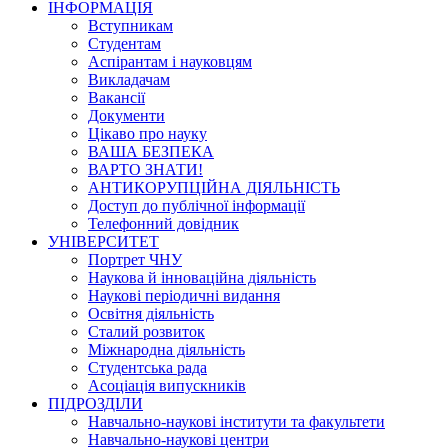
ІНФОРМАЦІЯ
Вступникам
Студентам
Аспірантам і науковцям
Викладачам
Вакансії
Документи
Цікаво про науку
ВАША БЕЗПЕКА
ВАРТО ЗНАТИ!
АНТИКОРУПЦІЙНА ДІЯЛЬНІСТЬ
Доступ до публічної інформації
Телефонний довідник
УНІВЕРСИТЕТ
Портрет ЧНУ
Наукова й інноваційна діяльність
Наукові періодичні видання
Освітня діяльність
Сталий розвиток
Міжнародна діяльність
Студентська рада
Асоціація випускників
ПІДРОЗДІЛИ
Навчально-наукові інститути та факультети
Навчально-наукові центри