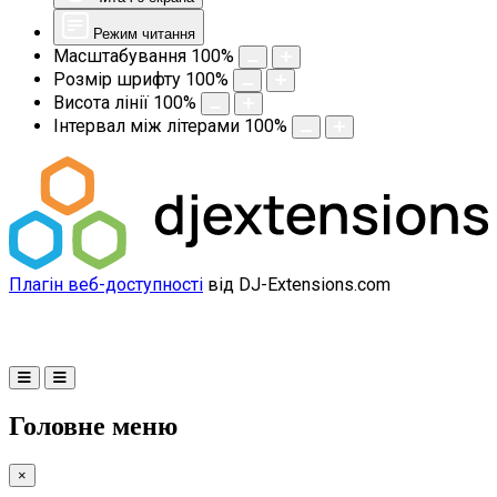
Режим читання
Масштабування
100
%
Розмір шрифту
100
%
Висота лінії
100
%
Інтервал між літерами
100
%
Плагін веб-доступності
від DJ-Extensions.com
Головне меню
×