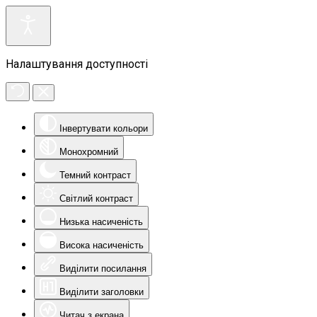
Налаштування доступності
Інвертувати кольори
Монохромний
Темний контраст
Світлий контраст
Низька насиченість
Висока насиченість
Виділити посилання
Виділити заголовки
Читач з екрана