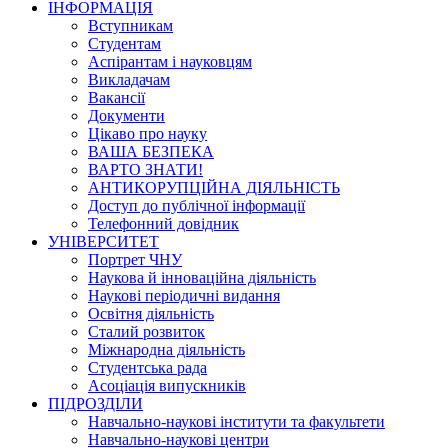
ІНФОРМАЦІЯ
Вступникам
Студентам
Аспірантам і науковцям
Викладачам
Вакансії
Документи
Цікаво про науку
ВАША БЕЗПЕКА
ВАРТО ЗНАТИ!
АНТИКОРУПЦІЙНА ДІЯЛЬНІСТЬ
Доступ до публічної інформації
Телефонний довідник
УНІВЕРСИТЕТ
Портрет ЧНУ
Наукова й інноваційна діяльність
Наукові періодичні видання
Освітня діяльність
Сталий розвиток
Міжнародна діяльність
Студентська рада
Асоціація випускників
ПІДРОЗДІЛИ
Навчально-наукові інститути та факультети
Навчально-наукові центри