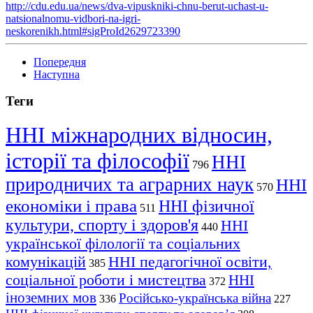
http://cdu.edu.ua/news/dva-vipuskniki-chnu-berut-uchast-u-
natsionalnomu-vidbori-na-igri-
neskorenikh.html#sigProId2629723390
Попередня
Наступна
Теги
ННІ міжнародних відносин,
історії та філософії
ННІ
796
природничих та аграрних наук
ННІ
570
економіки і права
ННІ фізичної
511
культури, спорту і здоров'я
ННІ
440
української філології та соціальних
комунікацій
ННІ педагогічної освіти,
385
соціальної роботи і мистецтва
ННІ
372
іноземних мов
Російсько-українська війна
336
227