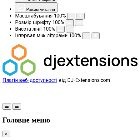
Режим читання
Масштабування
100
%
Розмір шрифту
100
%
Висота лінії
100
%
Інтервал між літерами
100
%
Плагін веб-доступності
від DJ-Extensions.com
Головне меню
×