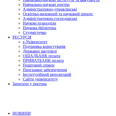
Навчально-наукові центри
Адміністративно-управлінські
Освітньо-виховний та науковий процес
Адміністративно-господарські
Наукові підрозділи
Наукова бібліотека
Студмістечко
РЕСУРСИ
е-Університет
Підтримка користувачів
Державні закупівлі
ОЩАДБАНК оплата
ПРИВАТБАНК оплата
Поштовий сервер
Програмне забезпечення
Інституційний репозитарій
Сайти університету
Запитати у ректора
НОВИНИ