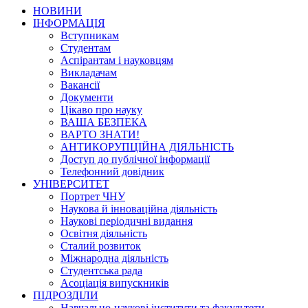
НОВИНИ
ІНФОРМАЦІЯ
Вступникам
Студентам
Аспірантам і науковцям
Викладачам
Вакансії
Документи
Цікаво про науку
ВАША БЕЗПЕКА
ВАРТО ЗНАТИ!
АНТИКОРУПЦІЙНА ДІЯЛЬНІСТЬ
Доступ до публічної інформації
Телефонний довідник
УНІВЕРСИТЕТ
Портрет ЧНУ
Наукова й інноваційна діяльність
Наукові періодичні видання
Освітня діяльність
Сталий розвиток
Міжнародна діяльність
Студентська рада
Асоціація випускників
ПІДРОЗДІЛИ
Навчально-наукові інститути та факультети