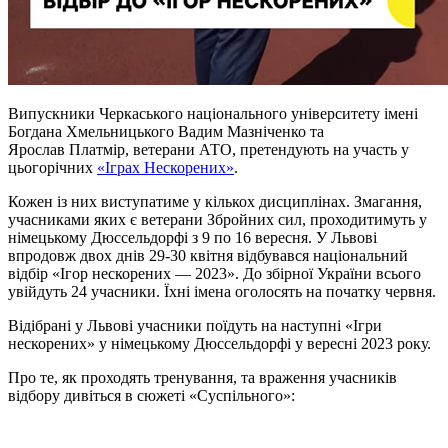
Випускники Черкаського національного університету імені
Богдана Хмельницького Вадим Мазніченко та
Ярослав
Платмір
, ветерани АТО, претендують на участь у
цьогорічних
«Іграх Нескорених»
.
Кожен із них виступатиме у кількох дисциплінах. Змагання,
учасниками яких є ветерани Збройних сил, проходитимуть у
німецькому Дюссельдорфі з 9 по 16 вересня. У Львові
впродовж двох днів 29-30 квітня відбувався національний
відбір «Ігор нескорених — 2023». До збірної України всього
увійдуть 24 учасники. Їхні імена оголосять на початку червня.
Відібрані у Львові учасники поїдуть на наступні «Ігри
нескорених» у німецькому Дюссельдорфі у вересні 2023 року.
Про те, як проходять тренування, та враження учасників
відбору дивіться в сюжеті «Суспільного»: