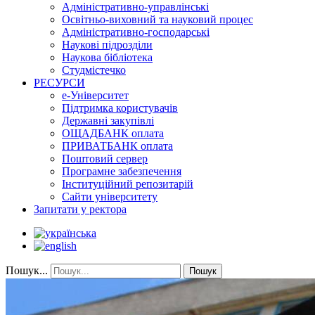
Адміністративно-управлінські
Освітньо-виховний та науковий процес
Адміністративно-господарські
Наукові підрозділи
Наукова бібліотека
Студмістечко
РЕСУРСИ
е-Університет
Підтримка користувачів
Державні закупівлі
ОЩАДБАНК оплата
ПРИВАТБАНК оплата
Поштовий сервер
Програмне забезпечення
Інституційний репозитарій
Сайти університету
Запитати у ректора
Пошук...
Пошук