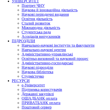
УНІВЕРСИТЕТ
Портрет ЧНУ
Наукова й інноваційна діяльність
Наукові періодичні видання
Освітня діяльність
Сталий розвиток
Міжнародна діяльність
Студентська рада
Асоціація випускників
ПІДРОЗДІЛИ
Навчально-наукові інститути та факультети
Навчально-наукові центри
Адміністративно-управлінські
Освітньо-виховний та науковий процес
Адміністративно-господарські
Наукові підрозділи
Наукова бібліотека
Студмістечко
РЕСУРСИ
е-Університет
Підтримка користувачів
Державні закупівлі
ОЩАДБАНК оплата
ПРИВАТБАНК оплата
Поштовий сервер