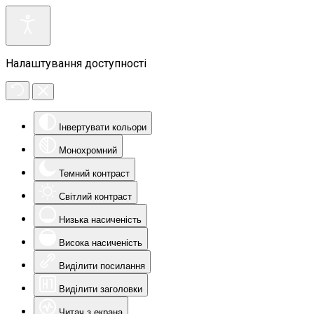
Налаштування доступності
Інвертувати кольори
Монохромний
Темний контраст
Світлий контраст
Низька насиченість
Висока насиченість
Виділити посилання
Виділити заголовки
Читач з екрана