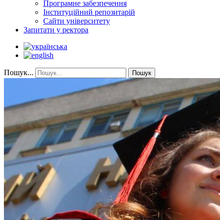
Програмне забезпечення
Інституційний репозитарій
Сайти університету
Запитати у ректора
Пошук...
Пошук