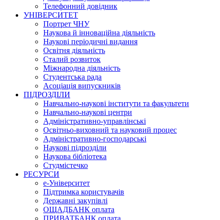
Телефонний довідник
УНІВЕРСИТЕТ
Портрет ЧНУ
Наукова й інноваційна діяльність
Наукові періодичні видання
Освітня діяльність
Сталий розвиток
Міжнародна діяльність
Студентська рада
Асоціація випускників
ПІДРОЗДІЛИ
Навчально-наукові інститути та факультети
Навчально-наукові центри
Адміністративно-управлінські
Освітньо-виховний та науковий процес
Адміністративно-господарські
Наукові підрозділи
Наукова бібліотека
Студмістечко
РЕСУРСИ
е-Університет
Підтримка користувачів
Державні закупівлі
ОЩАДБАНК оплата
ПРИВАТБАНК оплата