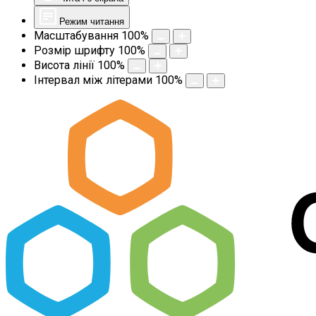
Режим читання
Масштабування
100
%
Розмір шрифту
100
%
Висота лінії
100
%
Інтервал між літерами
100
%