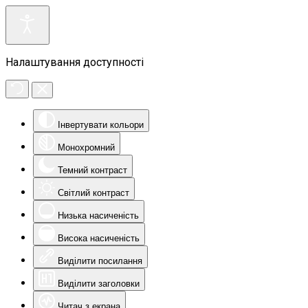
Налаштування доступності
Інвертувати кольори
Монохромний
Темний контраст
Світлий контраст
Низька насиченість
Висока насиченість
Виділити посилання
Виділити заголовки
Читач з екрана