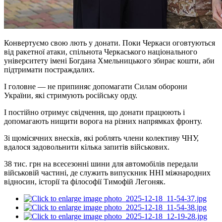
Конвертуємо свою лють у донати. Поки Черкаси оговтуються
від ракетної атаки, спільнота Черкаського національного
університету імені Богдана Хмельницького збирає кошти, аби
підтримати постраждалих.
І головне — не припиняє допомагати Силам оборони
України, які стримують російську орду.
І постійно отримує свідчення, що донати працюють і
допомагають нищити ворога на різних напрямках фронту.
Зі щомісячних внесків, які роблять члени колективу ЧНУ,
вдалося задовольнити кілька запитів військових.
38 тис. грн на всесезонні шини для автомобілів передали
військовій частині, де служить випускник ННІ міжнародних
відносин, історії та філософії Тимофій Легоняк.