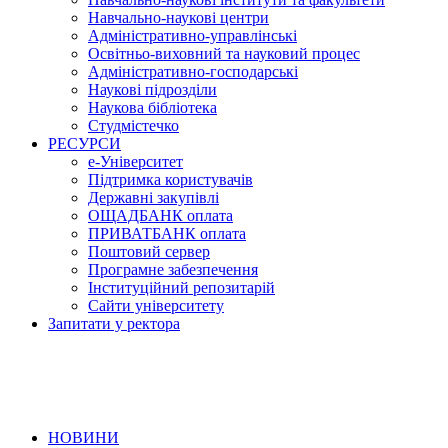
Навчально-наукові центри
Адміністративно-управлінські
Освітньо-виховний та науковий процес
Адміністративно-господарські
Наукові підрозділи
Наукова бібліотека
Студмістечко
РЕСУРСИ
е-Університет
Підтримка користувачів
Державні закупівлі
ОЩАДБАНК оплата
ПРИВАТБАНК оплата
Поштовий сервер
Програмне забезпечення
Інституційний репозитарій
Сайти університету
Запитати у ректора
НОВИНИ