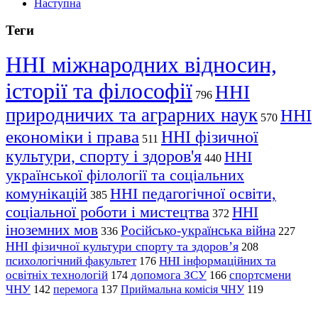
Наступна
Теги
ННІ міжнародних відносин,
історії та філософії
ННІ
796
природничих та аграрних наук
ННІ
570
економіки і права
ННІ фізичної
511
культури, спорту і здоров'я
ННІ
440
української філології та соціальних
комунікацій
ННІ педагогічної освіти,
385
соціальної роботи і мистецтва
ННІ
372
іноземних мов
Російсько-українська війна
336
227
ННІ фізичної культури спорту та здоров’я
208
психологічний факультет
ННІ інформаційних та
176
освітніх технологій
допомога ЗСУ
спортсмени
174
166
ЧНУ
перемога
142
137
Приймальна комісія ЧНУ
119