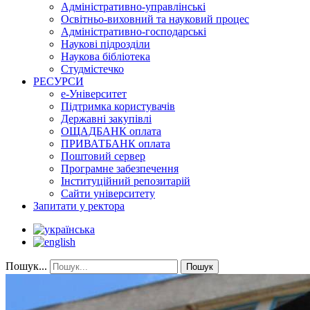
Адміністративно-управлінські
Освітньо-виховний та науковий процес
Адміністративно-господарські
Наукові підрозділи
Наукова бібліотека
Студмістечко
РЕСУРСИ
е-Університет
Підтримка користувачів
Державні закупівлі
ОЩАДБАНК оплата
ПРИВАТБАНК оплата
Поштовий сервер
Програмне забезпечення
Інституційний репозитарій
Сайти університету
Запитати у ректора
Пошук...
Пошук