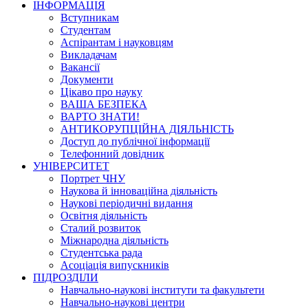
ІНФОРМАЦІЯ
Вступникам
Студентам
Аспірантам і науковцям
Викладачам
Вакансії
Документи
Цікаво про науку
ВАША БЕЗПЕКА
ВАРТО ЗНАТИ!
АНТИКОРУПЦІЙНА ДІЯЛЬНІСТЬ
Доступ до публічної інформації
Телефонний довідник
УНІВЕРСИТЕТ
Портрет ЧНУ
Наукова й інноваційна діяльність
Наукові періодичні видання
Освітня діяльність
Сталий розвиток
Міжнародна діяльність
Студентська рада
Асоціація випускників
ПІДРОЗДІЛИ
Навчально-наукові інститути та факультети
Навчально-наукові центри