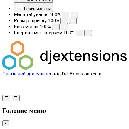
Режим читання
Масштабування
100
%
Розмір шрифту
100
%
Висота лінії
100
%
Інтервал між літерами
100
%
Плагін веб-доступності
від DJ-Extensions.com
Головне меню
×