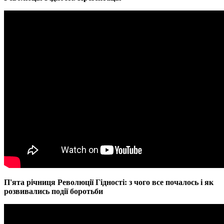
П'ята річниця Революції Гідності: з чого все почалось і як
розвивались події боротьби