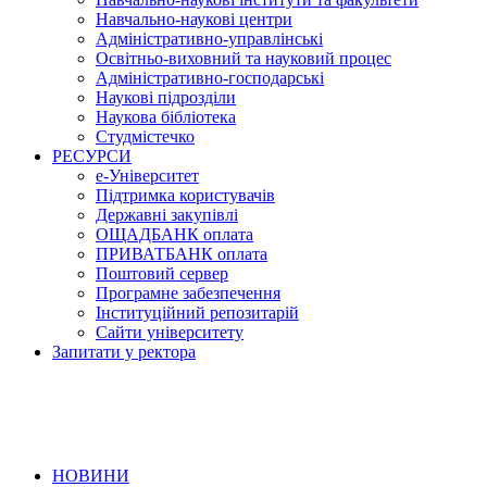
Навчально-наукові центри
Адміністративно-управлінські
Освітньо-виховний та науковий процес
Адміністративно-господарські
Наукові підрозділи
Наукова бібліотека
Студмістечко
РЕСУРСИ
е-Університет
Підтримка користувачів
Державні закупівлі
ОЩАДБАНК оплата
ПРИВАТБАНК оплата
Поштовий сервер
Програмне забезпечення
Інституційний репозитарій
Сайти університету
Запитати у ректора
НОВИНИ