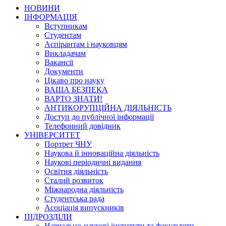
НОВИНИ
ІНФОРМАЦІЯ
Вступникам
Студентам
Аспірантам і науковцям
Викладачам
Вакансії
Документи
Цікаво про науку
ВАША БЕЗПЕКА
ВАРТО ЗНАТИ!
АНТИКОРУПЦІЙНА ДІЯЛЬНІСТЬ
Доступ до публічної інформації
Телефонний довідник
УНІВЕРСИТЕТ
Портрет ЧНУ
Наукова й інноваційна діяльність
Наукові періодичні видання
Освітня діяльність
Сталий розвиток
Міжнародна діяльність
Студентська рада
Асоціація випускників
ПІДРОЗДІЛИ
Навчально-наукові інститути та факультети