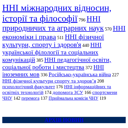
ННІ міжнародних відносин,
історії та філософії
ННІ
796
природничих та аграрних наук
ННІ
570
економіки і права
ННІ фізичної
511
культури, спорту і здоров'я
ННІ
440
української філології та соціальних
комунікацій
ННІ педагогічної освіти,
385
соціальної роботи і мистецтва
ННІ
372
іноземних мов
Російсько-українська війна
336
227
ННІ фізичної культури спорту та здоров’я
208
психологічний факультет
ННІ інформаційних та
176
освітніх технологій
допомога ЗСУ
спортсмени
174
166
ЧНУ
перемога
142
137
Приймальна комісія ЧНУ
119
АРХІВ НОВИН