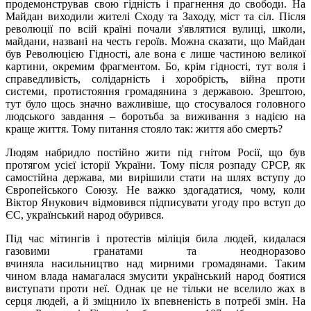
продемонстрував свою гідність і прагнення до свободи. На
Майдан виходили жителі Сходу та Заходу, міст та сіл. Після
революції по всій країні почали з'являтися вулиці, школи,
майдани, названі на честь героїв. Можна сказати, що Майдан
був Революцією Гідності, але вона є лише частиною великої
картини, окремим фрагментом. Бо, крім гідності, тут воля і
справедливість, солідарність і хоробрість, війна проти
системи, протистояння громадянина з державою. Зрештою,
тут було щось значно важливіше, що стосувалося головного
людського завдання – боротьба за виживання з надією на
краще життя. Тому питання стояло так: життя або смерть?
Людям набридло постійно жити під гнітом Росії, що був
протягом усієї історії України. Тому після розпаду СРСР, як
самостійна держава, ми вирішили стати на шлях вступу до
Європейського Союзу. Не важко здогадатися, чому, коли
Віктор Янукович відмовився підписувати угоду про вступ до
ЄС, український народ обурився.
Під час мітингів і протестів міліція била людей, кидалася
газовими гранатами та неодноразово
вчиняла насильництво над мирними громадянами. Таким
чином влада намагалася змусити український народ боятися
виступати проти неї. Однак це не тільки не вселило жах в
серця людей, а й зміцнило їх впевненість в потребі змін. На