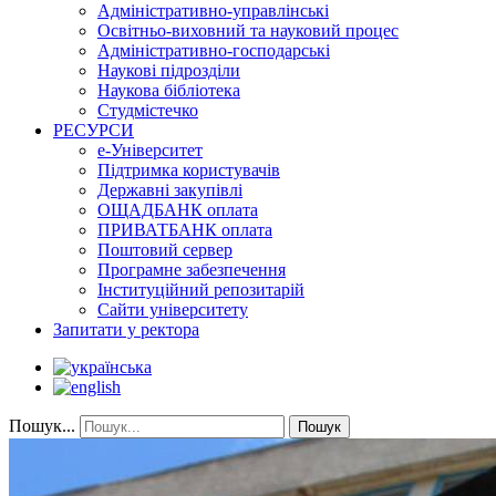
Адміністративно-управлінські
Освітньо-виховний та науковий процес
Адміністративно-господарські
Наукові підрозділи
Наукова бібліотека
Студмістечко
РЕСУРСИ
е-Університет
Підтримка користувачів
Державні закупівлі
ОЩАДБАНК оплата
ПРИВАТБАНК оплата
Поштовий сервер
Програмне забезпечення
Інституційний репозитарій
Сайти університету
Запитати у ректора
Пошук...
Пошук