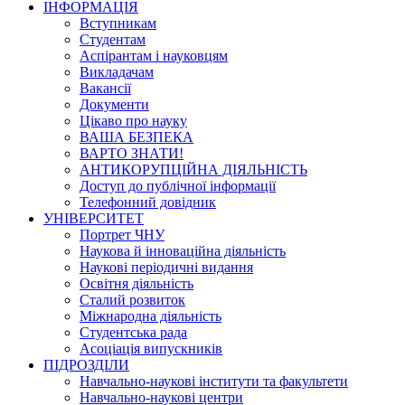
ІНФОРМАЦІЯ
Вступникам
Студентам
Аспірантам і науковцям
Викладачам
Вакансії
Документи
Цікаво про науку
ВАША БЕЗПЕКА
ВАРТО ЗНАТИ!
АНТИКОРУПЦІЙНА ДІЯЛЬНІСТЬ
Доступ до публічної інформації
Телефонний довідник
УНІВЕРСИТЕТ
Портрет ЧНУ
Наукова й інноваційна діяльність
Наукові періодичні видання
Освітня діяльність
Сталий розвиток
Міжнародна діяльність
Студентська рада
Асоціація випускників
ПІДРОЗДІЛИ
Навчально-наукові інститути та факультети
Навчально-наукові центри