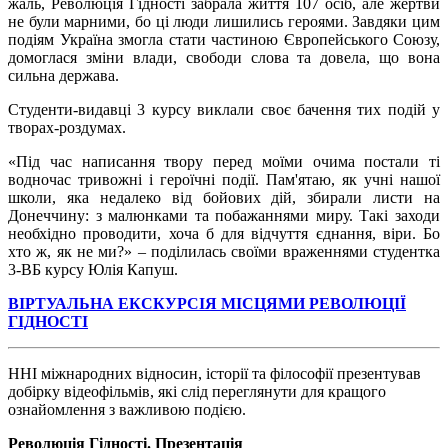
жаль, Революція Гідності забрала життя 107 осіб, але жертви
не були марними, бо ці люди лишились героями. Завдяки цим
подіям Україна змогла стати частиною Європейського Союзу,
домоглася зміни влади, свободи слова та довела, що вона
сильна держава.
Студенти-видавці 3 курсу виклали своє бачення тих подій у
творах-роздумах.
«Під час написання твору перед моїми очима постали ті
водночас тривожні
і
героїчні події. Пам'ятаю, як учні нашої
школи, яка недалеко від бойових дій, збирали листи на
Донеччину: з малюнками та побажаннями миру. Такі заходи
необхідно проводити, хоча б для відчуття єднання, віри. Бо
хто ж, як не ми?» – поділилась своїми враженнями студентка
3-ВБ курсу Юлія Капуш.
ВІРТУАЛЬНА ЕКСКУРСІЯ МІСЦЯМИ РЕВОЛЮЦІЇ
ГІДНОСТІ
ННІ міжнародних відносин, історії та філософії презентував
добірку відеофільмів, які слід переглянути для кращого
ознайомлення з важливою подією.
Революція Гідності. Презентація