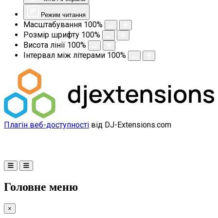
Режим читання
Масштабування
100
%
Розмір шрифту
100
%
Висота лінії
100
%
Інтервал між літерами
100
%
Плагін веб-доступності
від DJ-Extensions.com
Головне меню
×