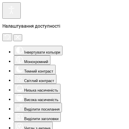
Налаштування доступності
Інвертувати кольори
Монохромний
Темний контраст
Світлий контраст
Низька насиченість
Висока насиченість
Виділити посилання
Виділити заголовки
Читач з екрана