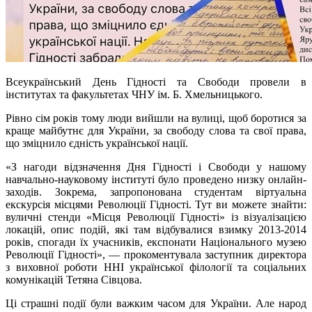
Всеукраїнський День Гідності та Свободи провели в
інститутах та факультетах ЧНУ ім. Б. Хмельницького.
Рівно сім років тому люди вийшли на вулиці, щоб боротися за
краще майбутнє для України, за свободу слова та свої права,
що зміцнило єдність української нації.
«З нагоди відзначення Дня Гідності
і
Свободи у нашому
навчально-науковому інституті було проведено низку онлайн-
заходів. Зокрема, запропонована студентам віртуальна
екскурсія місцями Революції Гідності. Тут ви можете знайти:
вуличні стенди «Місця Революції Гідності» із візуалізацією
локацій, опис подій, які там відбувалися взимку 2013-2014
років, спогади їх учасників, експонати Національного музею
Революції Гідності», — прокоментувала заступник директора
з виховної роботи ННІ української філології та соціальних
комунікацій Тетяна
Сівцова
.
Ці страшні події були важким часом для України. Але народ