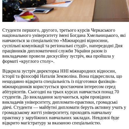
Студенти першого, другого, третього курсів Черкаського
національного університету імені Богдана Хмельницького, які
навчаються за спеціальністю «Міжнародні відносини,
суспільні комунікації та регіональні студії», напередодні Дня
працівників дипломатичної служби України разом із
викладачами провели дискусійну зустріч, яка пройшла у
форматі «круглого столу».
Відкрила зустріч директорка ННІ міжнародних відносин,
історії та філософії Наталія Земзюліна. Вона підкреслила, що
нещодавно відкрита спеціальність із підготовки фахівців-
міжнародників користується зростаючим інтересом серед
абітурієнтів. Сьогодні на трьох курсах навчається понад 70
студентів. До викладання залучаються, крім провідних
викладачів університету, дипломати-практики, громадські
діячі. Студенти — майбутні дипломати беруть активну учать у
громадському житті університету, проходять навчальну
практику у зарубіжних навчальних закладах. Невдовзі буде
відкрито магістратуру за вказаною спеціальністю.