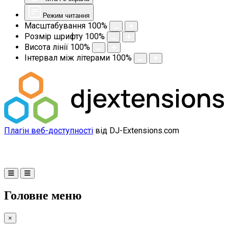
Режим читання
Масштабування
100
%
Розмір шрифту
100
%
Висота лінії
100
%
Інтервал між літерами
100
%
Плагін веб-доступності
від DJ-Extensions.com
Головне меню
×