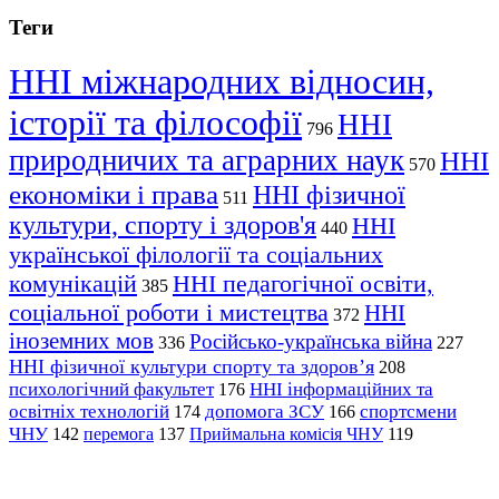
Теги
ННІ міжнародних відносин,
історії та філософії
ННІ
796
природничих та аграрних наук
ННІ
570
економіки і права
ННІ фізичної
511
культури, спорту і здоров'я
ННІ
440
української філології та соціальних
комунікацій
ННІ педагогічної освіти,
385
соціальної роботи і мистецтва
ННІ
372
іноземних мов
Російсько-українська війна
336
227
ННІ фізичної культури спорту та здоров’я
208
психологічний факультет
ННІ інформаційних та
176
освітніх технологій
допомога ЗСУ
спортсмени
174
166
ЧНУ
перемога
142
137
Приймальна комісія ЧНУ
119