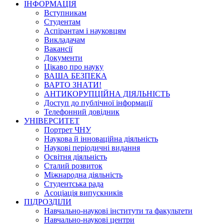
ІНФОРМАЦІЯ
Вступникам
Студентам
Аспірантам і науковцям
Викладачам
Вакансії
Документи
Цікаво про науку
ВАША БЕЗПЕКА
ВАРТО ЗНАТИ!
АНТИКОРУПЦІЙНА ДІЯЛЬНІСТЬ
Доступ до публічної інформації
Телефонний довідник
УНІВЕРСИТЕТ
Портрет ЧНУ
Наукова й інноваційна діяльність
Наукові періодичні видання
Освітня діяльність
Сталий розвиток
Міжнародна діяльність
Студентська рада
Асоціація випускників
ПІДРОЗДІЛИ
Навчально-наукові інститути та факультети
Навчально-наукові центри