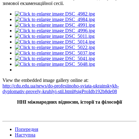
зимової екзаменаційної сесії.
View the embedded image gallery online at:
http://cdu.edu.ua/news/do-profesiinoho-sviata-ukrainskykh-
dyplomativ-provely-kruhlyi-stil.html#sigProIdb192b8de08
ННІ міжнародних відносин, історії та філософії
Попередня
Наступна