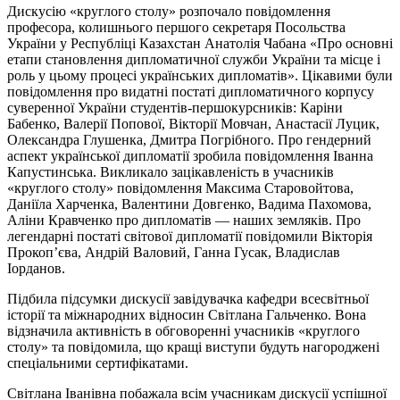
Дискусію «круглого столу» розпочало повідомлення
професора, колишнього першого секретаря Посольства
України у Республіці Казахстан Анатолія Чабана «Про основні
етапи становлення дипломатичної служби України та місце і
роль у цьому процесі українських дипломатів». Цікавими були
повідомлення про видатні постаті дипломатичного корпусу
суверенної України студентів-першокурсників: Каріни
Бабенко, Валерії Попової, Вікторії Мовчан, Анастасії Луцик,
Олександра Глушенка, Дмитра Погрібного. Про гендерний
аспект української дипломатії зробила повідомлення Іванна
Капустинська. Викликало зацікавленість в учасників
«круглого столу» повідомлення Максима Старовойтова,
Даніїла Харченка, Валентини Довгенко, Вадима Пахомова,
Аліни Кравченко про дипломатів — наших земляків. Про
легендарні постаті світової дипломатії повідомили Вікторія
Прокоп’єва, Андрій Валовий, Ганна Гусак, Владислав
Іорданов.
Підбила підсумки дискусії завідувачка кафедри всесвітньої
історії та міжнародних відносин Світлана Гальченко. Вона
відзначила активність в обговоренні учасників «круглого
столу» та повідомила, що кращі виступи будуть нагороджені
спеціальними сертифікатами.
Світлана Іванівна побажала всім учасникам дискусії успішної