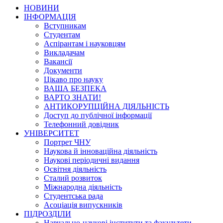
НОВИНИ
ІНФОРМАЦІЯ
Вступникам
Студентам
Аспірантам і науковцям
Викладачам
Вакансії
Документи
Цікаво про науку
ВАША БЕЗПЕКА
ВАРТО ЗНАТИ!
АНТИКОРУПЦІЙНА ДІЯЛЬНІСТЬ
Доступ до публічної інформації
Телефонний довідник
УНІВЕРСИТЕТ
Портрет ЧНУ
Наукова й інноваційна діяльність
Наукові періодичні видання
Освітня діяльність
Сталий розвиток
Міжнародна діяльність
Студентська рада
Асоціація випускників
ПІДРОЗДІЛИ
Навчально-наукові інститути та факультети