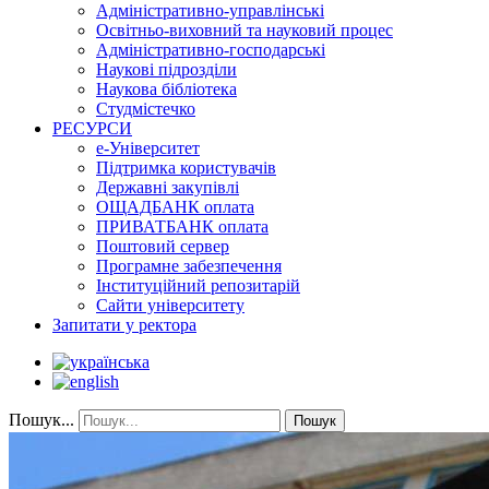
Адміністративно-управлінські
Освітньо-виховний та науковий процес
Адміністративно-господарські
Наукові підрозділи
Наукова бібліотека
Студмістечко
РЕСУРСИ
е-Університет
Підтримка користувачів
Державні закупівлі
ОЩАДБАНК оплата
ПРИВАТБАНК оплата
Поштовий сервер
Програмне забезпечення
Інституційний репозитарій
Сайти університету
Запитати у ректора
Пошук...
Пошук