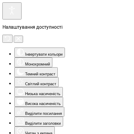
Налаштування доступності
Інвертувати кольори
Монохромний
Темний контраст
Світлий контраст
Низька насиченість
Висока насиченість
Виділити посилання
Виділити заголовки
Читач з екрана