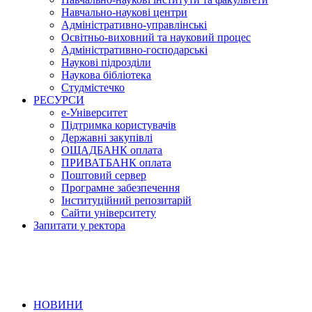
Навчально-наукові центри
Адміністративно-управлінські
Освітньо-виховний та науковий процес
Адміністративно-господарські
Наукові підрозділи
Наукова бібліотека
Студмістечко
РЕСУРСИ
е-Університет
Підтримка користувачів
Державні закупівлі
ОЩАДБАНК оплата
ПРИВАТБАНК оплата
Поштовий сервер
Програмне забезпечення
Інституційний репозитарій
Сайти університету
Запитати у ректора
НОВИНИ