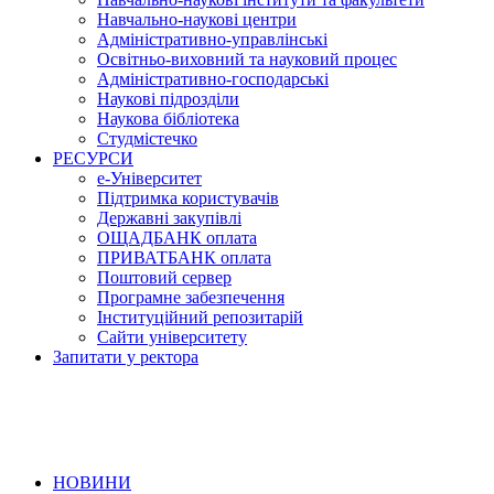
Навчально-наукові центри
Адміністративно-управлінські
Освітньо-виховний та науковий процес
Адміністративно-господарські
Наукові підрозділи
Наукова бібліотека
Студмістечко
РЕСУРСИ
е-Університет
Підтримка користувачів
Державні закупівлі
ОЩАДБАНК оплата
ПРИВАТБАНК оплата
Поштовий сервер
Програмне забезпечення
Інституційний репозитарій
Сайти університету
Запитати у ректора
НОВИНИ