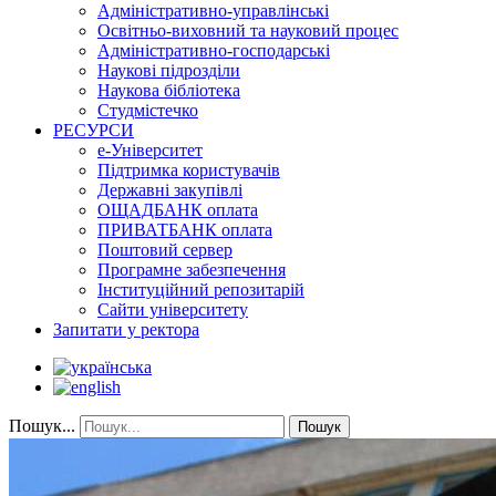
Адміністративно-управлінські
Освітньо-виховний та науковий процес
Адміністративно-господарські
Наукові підрозділи
Наукова бібліотека
Студмістечко
РЕСУРСИ
е-Університет
Підтримка користувачів
Державні закупівлі
ОЩАДБАНК оплата
ПРИВАТБАНК оплата
Поштовий сервер
Програмне забезпечення
Інституційний репозитарій
Сайти університету
Запитати у ректора
Пошук...
Пошук