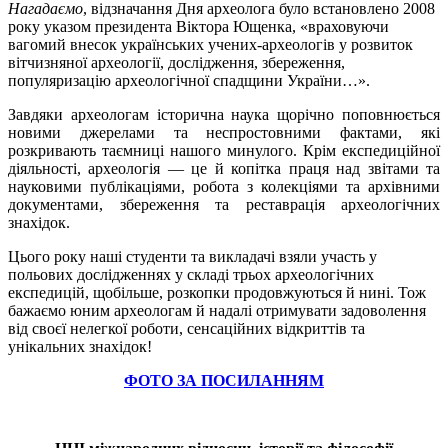
Нагадаємо
, відзначання Дня археолога
було встановлено 2008
року указом президента Віктора Ющенка, «
враховуючи
вагомий внесок українських учених-археологів у розвиток
вітчизняної археології, дослідження, збереження,
популяризацію археологічної спадщини України…».
Завдяки археологам історична наука щорічно поповнюється
новими джерелами та неспростовними фактами, які
розкривають таємниці нашого минулого. Крім експедиційної
діяльності, археологія — це й копітка праця над звітами та
науковими публікаціями, робота з колекціями та архівними
документами, збереження та реставрація археологічних
знахідок.
Цього року наші студенти та викладачі взяли участь у
польових дослідженнях у складі трьох археологічних
експедицій, щобільше, розкопки продовжуються й нині. Тож
бажаємо
юним археологам й надалі
отримувати задоволення
від своєї нелегкої роботи, сенсаційних відкриттів та
унікальних знахідок!
ФОТО ЗА ПОСИЛАННЯМ