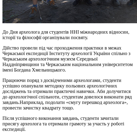
До Дня археолога для студентів ННІ міжнародних відносин,
історії та філософії організували посвяту.
Дійство провели під час проходження практики в межах
Черкаської експедиції Інституту археології України спільно з
Черкаським археологічним музеєм Середньої
Наддніпрянщини та Черкаським національним університетом
імені Богдана Хмельницького.
Працюючи поряд з досвідченими археологами, студенти
успішно опанували методику польових археологічних
досліджень та отримали практичні навич
ки. Аби долучитися
до археологічної спільноти
,
студентам
довелося в
иконати ряд
завдань.Наприклад, подолати «смугу перешкод археолога»,
провести зачистку квадрату тощо.
Після успішного виконання завдань, студенти зачитали
присягу археолога та отримали грамоту за участь у роботі
експедиції.