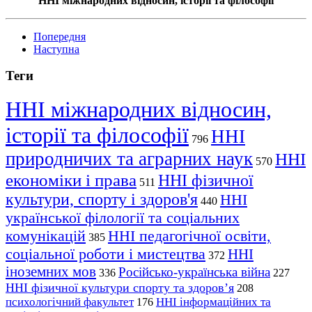
ННІ міжнародних відносин, історії та філософії
Попередня
Наступна
Теги
ННІ міжнародних відносин,
історії та філософії
ННІ
796
природничих та аграрних наук
ННІ
570
економіки і права
ННІ фізичної
511
культури, спорту і здоров'я
ННІ
440
української філології та соціальних
комунікацій
ННІ педагогічної освіти,
385
соціальної роботи і мистецтва
ННІ
372
іноземних мов
Російсько-українська війна
336
227
ННІ фізичної культури спорту та здоров’я
208
психологічний факультет
ННІ інформаційних та
176