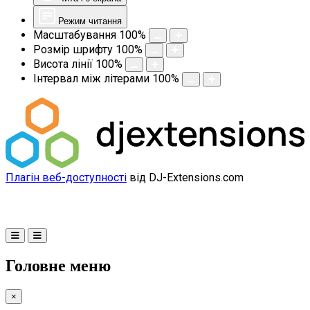
Режим читання
Масштабування
100
%
Розмір шрифту
100
%
Висота лінії
100
%
Інтервал між літерами
100
%
Плагін веб-доступності
від DJ-Extensions.com
Головне меню
×