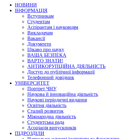
НОВИНИ
ІНФОРМАЦІЯ
Вступникам
Студентам
Аспірантам і науковцям
Викладачам
Вакансії
Документи
Цікаво про науку
ВАША БЕЗПЕКА
ВАРТО ЗНАТИ!
АНТИКОРУПЦІЙНА ДІЯЛЬНІСТЬ
Доступ до публічної інформації
Телефонний довідник
УНІВЕРСИТЕТ
Портрет ЧНУ
Наукова й інноваційна діяльність
Наукові періодичні видання
Освітня діяльність
Сталий розвиток
Міжнародна діяльність
Студентська рада
Асоціація випускників
ПІДРОЗДІЛИ
Навчально-наукові інститути та факультети