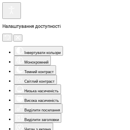
Налаштування доступності
Інвертувати кольори
Монохромний
Темний контраст
Світлий контраст
Низька насиченість
Висока насиченість
Виділити посилання
Виділити заголовки
Читач з екрана