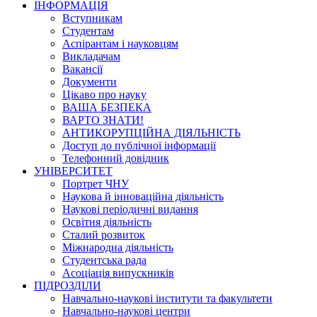
ІНФОРМАЦІЯ
Вступникам
Студентам
Аспірантам і науковцям
Викладачам
Вакансії
Документи
Цікаво про науку
ВАША БЕЗПЕКА
ВАРТО ЗНАТИ!
АНТИКОРУПЦІЙНА ДІЯЛЬНІСТЬ
Доступ до публічної інформації
Телефонний довідник
УНІВЕРСИТЕТ
Портрет ЧНУ
Наукова й інноваційна діяльність
Наукові періодичні видання
Освітня діяльність
Сталий розвиток
Міжнародна діяльність
Студентська рада
Асоціація випускників
ПІДРОЗДІЛИ
Навчально-наукові інститути та факультети
Навчально-наукові центри