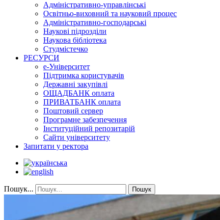
Адміністративно-управлінські
Освітньо-виховний та науковий процес
Адміністративно-господарські
Наукові підрозділи
Наукова бібліотека
Студмістечко
РЕСУРСИ
е-Університет
Підтримка користувачів
Державні закупівлі
ОЩАДБАНК оплата
ПРИВАТБАНК оплата
Поштовий сервер
Програмне забезпечення
Інституційний репозитарій
Сайти університету
Запитати у ректора
Пошук...
Пошук