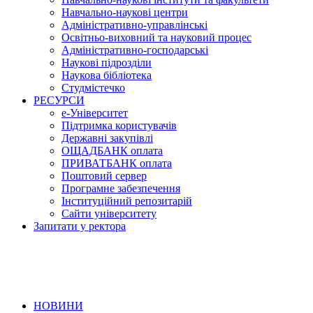
Навчально-наукові центри
Адміністративно-управлінські
Освітньо-виховний та науковий процес
Адміністративно-господарські
Наукові підрозділи
Наукова бібліотека
Студмістечко
РЕСУРСИ
е-Університет
Підтримка користувачів
Державні закупівлі
ОЩАДБАНК оплата
ПРИВАТБАНК оплата
Поштовий сервер
Програмне забезпечення
Інституційний репозитарій
Сайти університету
Запитати у ректора
НОВИНИ