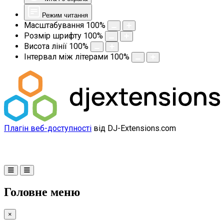
Режим читання
Масштабування
100
%
Розмір шрифту
100
%
Висота лінії
100
%
Інтервал між літерами
100
%
Плагін веб-доступності
від DJ-Extensions.com
Головне меню
×