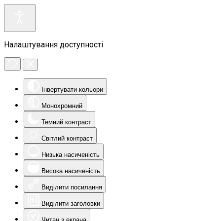
Налаштування доступності
Інвертувати кольори
Монохромний
Темний контраст
Світлий контраст
Низька насиченість
Висока насиченість
Виділити посилання
Виділити заголовки
Читач з екрана