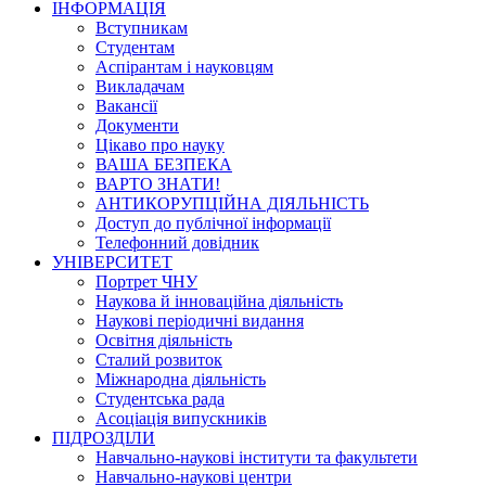
ІНФОРМАЦІЯ
Вступникам
Студентам
Аспірантам і науковцям
Викладачам
Вакансії
Документи
Цікаво про науку
ВАША БЕЗПЕКА
ВАРТО ЗНАТИ!
АНТИКОРУПЦІЙНА ДІЯЛЬНІСТЬ
Доступ до публічної інформації
Телефонний довідник
УНІВЕРСИТЕТ
Портрет ЧНУ
Наукова й інноваційна діяльність
Наукові періодичні видання
Освітня діяльність
Сталий розвиток
Міжнародна діяльність
Студентська рада
Асоціація випускників
ПІДРОЗДІЛИ
Навчально-наукові інститути та факультети
Навчально-наукові центри