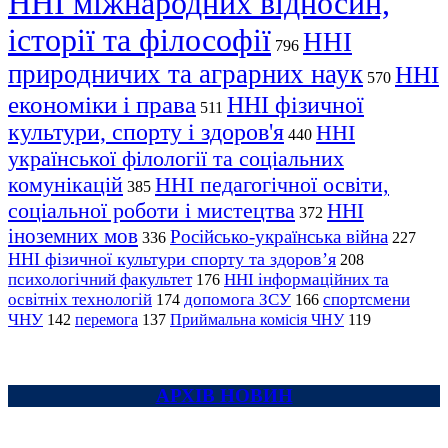
ННІ міжнародних відносин,
історії та філософії
ННІ
796
природничих та аграрних наук
ННІ
570
економіки і права
ННІ фізичної
511
культури, спорту і здоров'я
ННІ
440
української філології та соціальних
комунікацій
ННІ педагогічної освіти,
385
соціальної роботи і мистецтва
ННІ
372
іноземних мов
Російсько-українська війна
336
227
ННІ фізичної культури спорту та здоров’я
208
психологічний факультет
ННІ інформаційних та
176
освітніх технологій
допомога ЗСУ
спортсмени
174
166
ЧНУ
перемога
142
137
Приймальна комісія ЧНУ
119
АРХІВ НОВИН