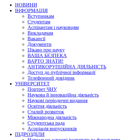
НОВИНИ
ІНФОРМАЦІЯ
Вступникам
Студентам
Аспірантам і науковцям
Викладачам
Вакансії
Документи
Цікаво про науку
ВАША БЕЗПЕКА
ВАРТО ЗНАТИ!
АНТИКОРУПЦІЙНА ДІЯЛЬНІСТЬ
Доступ до публічної інформації
Телефонний довідник
УНІВЕРСИТЕТ
Портрет ЧНУ
Наукова й інноваційна діяльність
Наукові періодичні видання
Освітня діяльність
Сталий розвиток
Міжнародна діяльність
Студентська рада
Асоціація випускників
ПІДРОЗДІЛИ
Навчально-наукові інститути та факультети