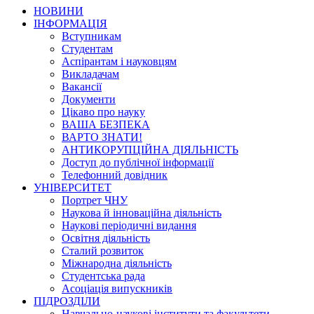
НОВИНИ
ІНФОРМАЦІЯ
Вступникам
Студентам
Аспірантам і науковцям
Викладачам
Вакансії
Документи
Цікаво про науку
ВАША БЕЗПЕКА
ВАРТО ЗНАТИ!
АНТИКОРУПЦІЙНА ДІЯЛЬНІСТЬ
Доступ до публічної інформації
Телефонний довідник
УНІВЕРСИТЕТ
Портрет ЧНУ
Наукова й інноваційна діяльність
Наукові періодичні видання
Освітня діяльність
Сталий розвиток
Міжнародна діяльність
Студентська рада
Асоціація випускників
ПІДРОЗДІЛИ
Навчально-наукові інститути та факультети