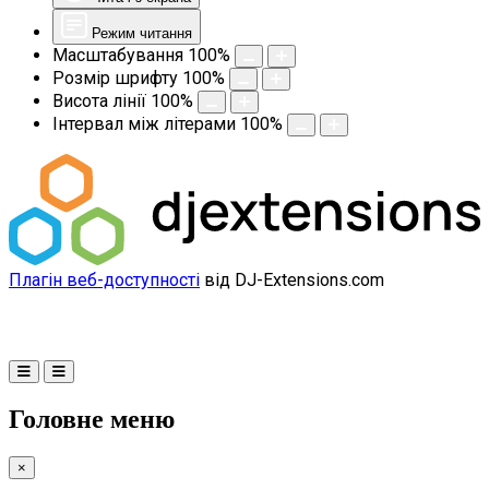
Режим читання
Масштабування
100
%
Розмір шрифту
100
%
Висота лінії
100
%
Інтервал між літерами
100
%
Плагін веб-доступності
від DJ-Extensions.com
Головне меню
×