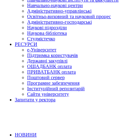
Навчально-наукові центри
Адміністративно-управлінські
Освітньо-виховний та науковий процес
Адміністративно-господарські
Наукові підрозділи
Наукова бібліотека
Студмістечко
РЕСУРСИ
е-Університет
Підтримка користувачів
Державні закупівлі
ОЩАДБАНК оплата
ПРИВАТБАНК оплата
Поштовий сервер
Програмне забезпечення
Інституційний репозитарій
Сайти університету
Запитати у ректора
НОВИНИ