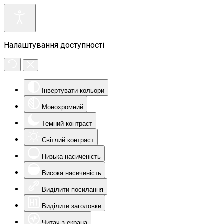
Налаштування доступності
Інвертувати кольори
Монохромний
Темний контраст
Світлий контраст
Низька насиченість
Висока насиченість
Виділити посилання
Виділити заголовки
Читач з екрана