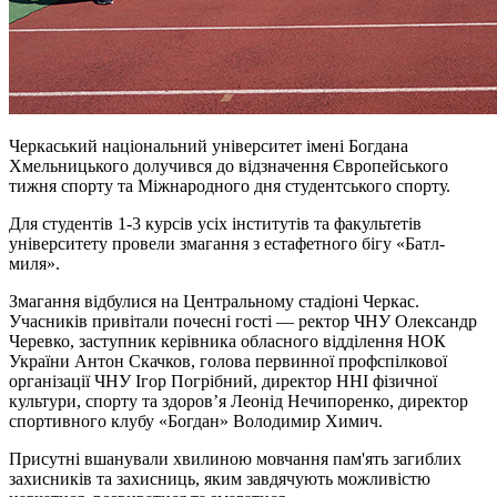
Черкаський національний університет імені Богдана
Хмельницького долучився до відзначення Європейського
тижня спорту та Міжнародного дня студентського спорту.
Для студентів 1-3 курсів усіх інститутів та факультетів
університету провели змагання з естафетного бігу «Батл-
миля».
Змагання відбулися на Центральному стадіоні Черкас.
Учасників привітали почесні гості — ректор ЧНУ Олександр
Черевко, заступник керівника обласного відділення НОК
України Антон Скачков, голова первинної профспілкової
організації ЧНУ Ігор Погрібний, директор ННІ фізичної
культури, спорту та здоров’я Леонід Нечипоренко, директор
спортивного клубу «Богдан» Володимир Химич.
Присутні вшанували хвилиною мовчання пам'ять загиблих
захисників та захисниць, яким завдячують можливістю