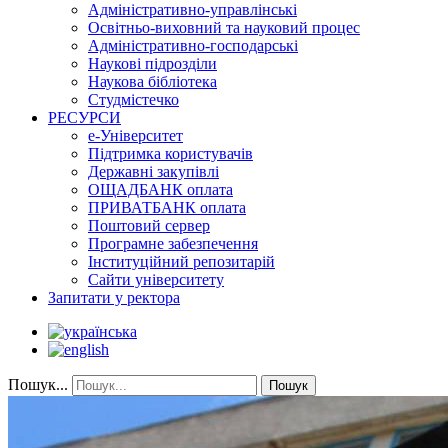
Адміністративно-управлінські
Освітньо-виховний та науковий процес
Адміністративно-господарські
Наукові підрозділи
Наукова бібліотека
Студмістечко
РЕСУРСИ
е-Університет
Підтримка користувачів
Державні закупівлі
ОЩАДБАНК оплата
ПРИВАТБАНК оплата
Поштовий сервер
Програмне забезпечення
Інституційний репозитарій
Сайти університету
Запитати у ректора
Пошук...
Пошук