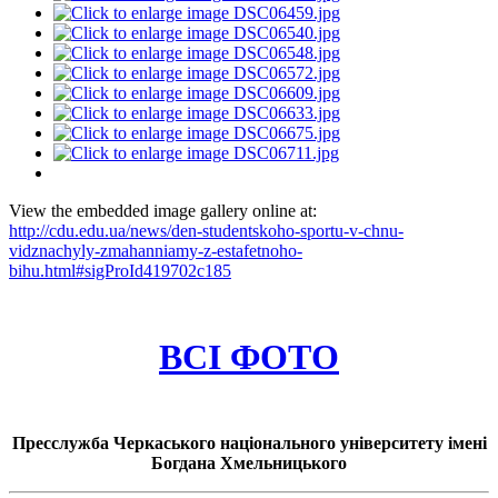
View the embedded image gallery online at:
http://cdu.edu.ua/news/den-studentskoho-sportu-v-chnu-
vidznachyly-zmahanniamy-z-estafetnoho-
bihu.html#sigProId419702c185
ВСІ ФОТО
Пресслужба Черкаського національного університету імені
Богдана Хмельницького