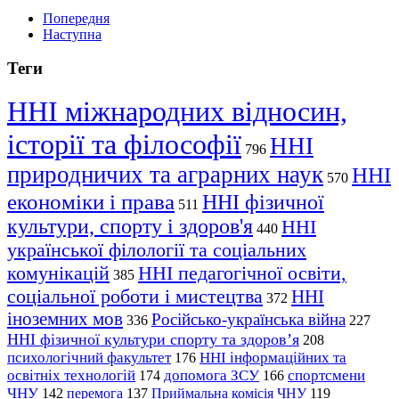
Попередня
Наступна
Теги
ННІ міжнародних відносин,
історії та філософії
ННІ
796
природничих та аграрних наук
ННІ
570
економіки і права
ННІ фізичної
511
культури, спорту і здоров'я
ННІ
440
української філології та соціальних
комунікацій
ННІ педагогічної освіти,
385
соціальної роботи і мистецтва
ННІ
372
іноземних мов
Російсько-українська війна
336
227
ННІ фізичної культури спорту та здоров’я
208
психологічний факультет
ННІ інформаційних та
176
освітніх технологій
допомога ЗСУ
спортсмени
174
166
ЧНУ
перемога
142
137
Приймальна комісія ЧНУ
119