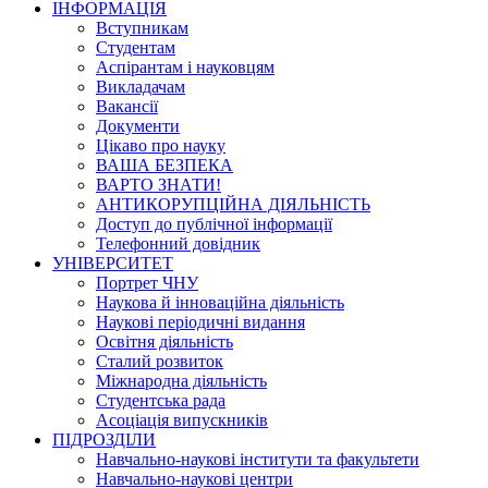
ІНФОРМАЦІЯ
Вступникам
Студентам
Аспірантам і науковцям
Викладачам
Вакансії
Документи
Цікаво про науку
ВАША БЕЗПЕКА
ВАРТО ЗНАТИ!
АНТИКОРУПЦІЙНА ДІЯЛЬНІСТЬ
Доступ до публічної інформації
Телефонний довідник
УНІВЕРСИТЕТ
Портрет ЧНУ
Наукова й інноваційна діяльність
Наукові періодичні видання
Освітня діяльність
Сталий розвиток
Міжнародна діяльність
Студентська рада
Асоціація випускників
ПІДРОЗДІЛИ
Навчально-наукові інститути та факультети
Навчально-наукові центри