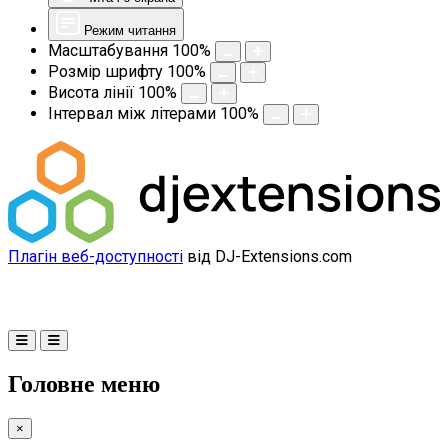
Режим читання
Масштабування
100
%
Розмір шрифту
100
%
Висота лінії
100
%
Інтервал між літерами
100
%
Плагін веб-доступності
від DJ-Extensions.com
Головне меню
×