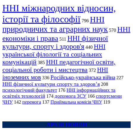
ННІ міжнародних відносин,
історії та філософії
ННІ
796
природничих та аграрних наук
ННІ
570
економіки і права
ННІ фізичної
511
культури, спорту і здоров'я
ННІ
440
української філології та соціальних
комунікацій
ННІ педагогічної освіти,
385
соціальної роботи і мистецтва
ННІ
372
іноземних мов
Російсько-українська війна
336
227
ННІ фізичної культури спорту та здоров’я
208
психологічний факультет
ННІ інформаційних та
176
освітніх технологій
допомога ЗСУ
спортсмени
174
166
ЧНУ
перемога
142
137
Приймальна комісія ЧНУ
119
АРХІВ НОВИН