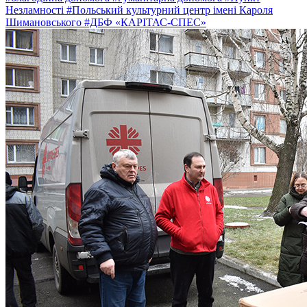
Незламності
#Польський культурний центр імені Кароля
Шимановського
#ДБФ «КАРІТАС-СПЕС»