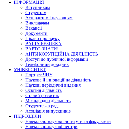
ІНФОРМАЦІЯ
Вступникам
Студентам
Аспірантам і науковцям
Викладачам
Вакансії
Документи
Цікаво про науку
ВАША БЕЗПЕКА
ВАРТО ЗНАТИ!
АНТИКОРУПЦІЙНА ДІЯЛЬНІСТЬ
Доступ до публічної інформації
Телефонний довідник
УНІВЕРСИТЕТ
Портрет ЧНУ
Наукова й інноваційна діяльність
Наукові періодичні видання
Освітня діяльність
Сталий розвиток
Міжнародна діяльність
Студентська рада
Асоціація випускників
ПІДРОЗДІЛИ
Навчально-наукові інститути та факультети
Навчально-наукові центри