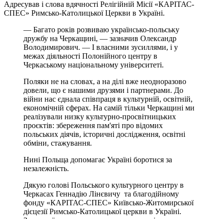
Адресував і слова вдячності Релігійній Місії «КАРІТАС-
СПЕС» Римсько-Католицької Церкви в Україні.
— Багато років розвиваю українсько-польську
дружбу на Черкащині, — зазначив Олександр
Володимирович. — І власними зусиллями, і у
межах діяльності Полонійного центру в
Черкаському національному університеті.
Поляки не на словах, а на ділі вже неодноразово
довели, що є нашими друзями і партнерами. До
війни нас єднала співпраця в культурній, освітній,
економічній сферах. На самій тільки Черкащині ми
реалізували низку культурно-просвітницьких
проєктів: збереження пам'яті про відомих
польських діячів, історичні дослідження, освітні
обміни, стажування.
Нині Польща допомагає Україні боротися за
незалежність.
Дякую голові Польського культурного центру в
Черкасах Геннадію Лінєвичу та благодійному
фонду «КАРІТАС-СПЕС» Київсько-Житомирської
дієцезії Римсько-Католицької церкви в Україні.