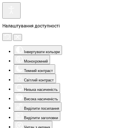
Налаштування доступності
Інвертувати кольори
Монохромний
Темний контраст
Світлий контраст
Низька насиченість
Висока насиченість
Виділити посилання
Виділити заголовки
Читач з екрана