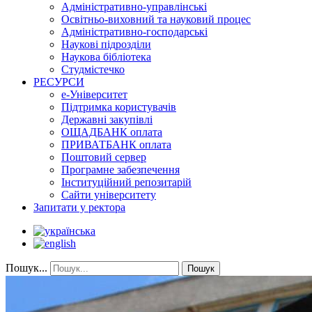
Адміністративно-управлінські
Освітньо-виховний та науковий процес
Адміністративно-господарські
Наукові підрозділи
Наукова бібліотека
Студмістечко
РЕСУРСИ
е-Університет
Підтримка користувачів
Державні закупівлі
ОЩАДБАНК оплата
ПРИВАТБАНК оплата
Поштовий сервер
Програмне забезпечення
Інституційний репозитарій
Сайти університету
Запитати у ректора
Пошук...
Пошук