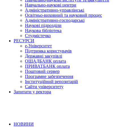
Навчально-наукові центри
Адміністративно-управлінські
Освітньо-виховний та науковий процес
Адміністративно-господарські
Наукові підрозділи
Наукова бібліотека
Студмістечко
РЕСУРСИ
е-Університет
Підтримка користувачів
Державні закупівлі
ОЩАДБАНК оплата
ПРИВАТБАНК оплата
Поштовий сервер
Програмне забезпечення
Інституційний репозитарій
Сайти університету
Запитати у ректора
НОВИНИ