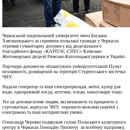
Черкаський національний університет імені Богдана
Хмельницького за сприяння польської громади у Черкасах
отримав гуманітарну допомогу від дієцезіального
благодійного фонду «КАРІТАС-СПЕС» Київсько-
Житомирської дієцезії Римсько-Католицької церкви в Україні.
Партнери допомогли облаштувати університетський Пункт
незламності, розміщений на території Студентського містечка
ЧНУ.
Надали генератор та інші електроприлади, меблі, кулер для
води, одноразовий посуд, аптечки, пледи, канцтовари тощо.
Усе це допомагатиме людям, які мешкають та працюють у
гуртожитках, корпусах ЧНУ, пережити можливі перебої з
електрикою та інші несприятливі умови.
Олександр Черевко подякував голові Польського культурного
центру в Черкасах Геннадію Лінєвичу за всебічну підтримку.