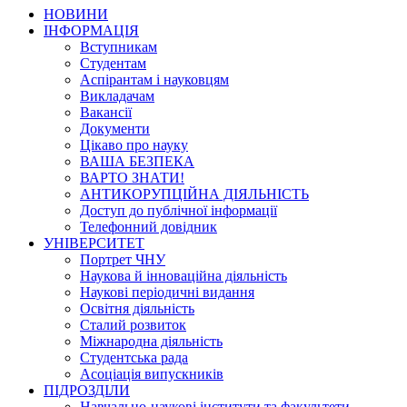
НОВИНИ
ІНФОРМАЦІЯ
Вступникам
Студентам
Аспірантам і науковцям
Викладачам
Вакансії
Документи
Цікаво про науку
ВАША БЕЗПЕКА
ВАРТО ЗНАТИ!
АНТИКОРУПЦІЙНА ДІЯЛЬНІСТЬ
Доступ до публічної інформації
Телефонний довідник
УНІВЕРСИТЕТ
Портрет ЧНУ
Наукова й інноваційна діяльність
Наукові періодичні видання
Освітня діяльність
Сталий розвиток
Міжнародна діяльність
Студентська рада
Асоціація випускників
ПІДРОЗДІЛИ
Навчально-наукові інститути та факультети