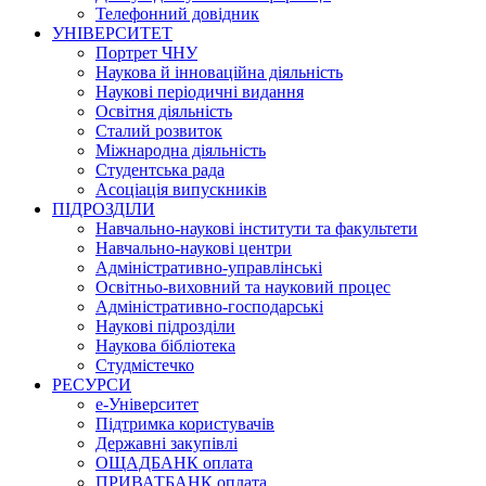
Телефонний довідник
УНІВЕРСИТЕТ
Портрет ЧНУ
Наукова й інноваційна діяльність
Наукові періодичні видання
Освітня діяльність
Сталий розвиток
Міжнародна діяльність
Студентська рада
Асоціація випускників
ПІДРОЗДІЛИ
Навчально-наукові інститути та факультети
Навчально-наукові центри
Адміністративно-управлінські
Освітньо-виховний та науковий процес
Адміністративно-господарські
Наукові підрозділи
Наукова бібліотека
Студмістечко
РЕСУРСИ
е-Університет
Підтримка користувачів
Державні закупівлі
ОЩАДБАНК оплата
ПРИВАТБАНК оплата