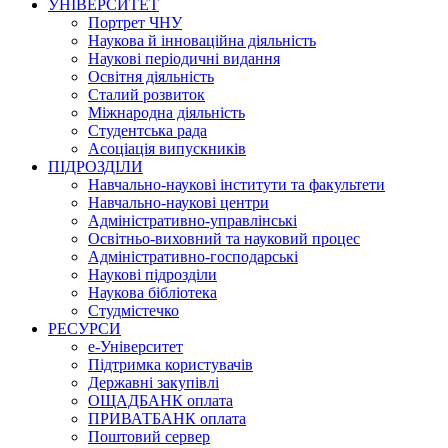
УНІВЕРСИТЕТ
Портрет ЧНУ
Наукова й інноваційна діяльність
Наукові періодичні видання
Освітня діяльність
Сталий розвиток
Міжнародна діяльність
Студентська рада
Асоціація випускників
ПІДРОЗДІЛИ
Навчально-наукові інститути та факультети
Навчально-наукові центри
Адміністративно-управлінські
Освітньо-виховний та науковий процес
Адміністративно-господарські
Наукові підрозділи
Наукова бібліотека
Студмістечко
РЕСУРСИ
е-Університет
Підтримка користувачів
Державні закупівлі
ОЩАДБАНК оплата
ПРИВАТБАНК оплата
Поштовий сервер