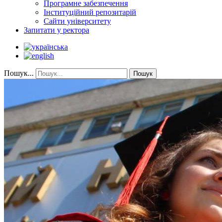
Програмне забезпечення
Інституційний репозитарій
Сайти університету
Запитати у ректора
Пошук...
Пошук