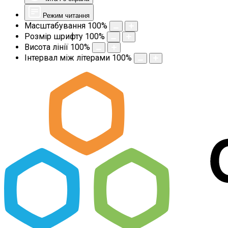
Режим читання
Масштабування
100
%
Розмір шрифту
100
%
Висота лінії
100
%
Інтервал між літерами
100
%