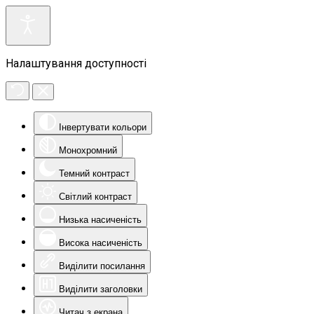
Налаштування доступності
Інвертувати кольори
Монохромний
Темний контраст
Світлий контраст
Низька насиченість
Висока насиченість
Виділити посилання
Виділити заголовки
Читач з екрана